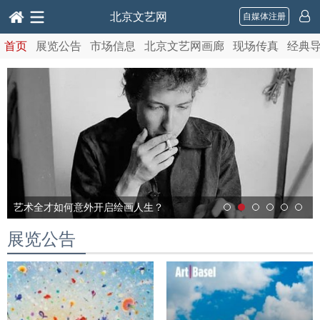
北京文艺网
自媒体注册
首页
展览公告
市场信息
北京文艺网画廊
现场传真
经典
艺术全才如何意外开启绘画人生？
展览公告