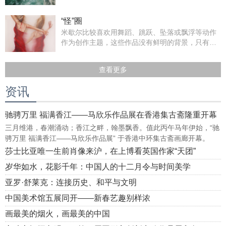
令人仿佛能感受到冰山的寒冷一般。
“怪”圈
米歇尔比较喜欢用舞蹈、跳跃、坠落或飘浮等动作
作为创作主题，这些作品没有鲜明的背景，只有简
单的人像跃然板上。
查看更多
资讯
驰骋万里 福满香江——马欣乐作品展在香港集古斋隆重开幕
三月维港，春潮涌动；香江之畔，翰墨飘香。值此丙午马年伊始，“驰
骋万里 福满香江——马欣乐作品展” 于香港中环集古斋画廊开幕。
莎士比亚唯一生前肖像来沪，在上博看英国作家“天团”
岁华如水，花影千年：中国人的十二月令与时间美学
亚罗·舒莱克：连接历史、和平与文明
中国美术馆五展同开——新春艺趣别样浓
画最美的烟火，画最美的中国