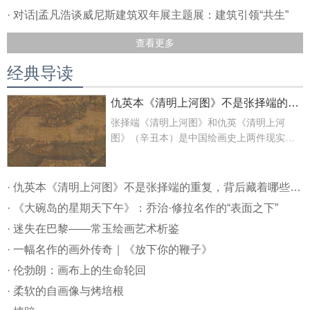
· 对话|孟凡浩谈威尼斯建筑双年展主题展：建筑引领“共生”
查看更多
经典导读
仇英本《清明上河图》不是张择端的重复，背后藏着哪些信息？
张择端《清明上河图》和仇英《清明上河
图》（辛丑本）是中国绘画史上两件现实主
义社会风俗画的典范作品。
· 仇英本《清明上河图》不是张择端的重复，背后藏着哪些信息？
· 《大碗岛的星期天下午》：乔治·修拉名作的“表面之下”
· 迷失在巴黎——常玉绘画艺术析鉴
· 一幅名作的画外传奇｜《放下你的鞭子》
· 伦勃朗：画布上的生命轮回
· 柔软的自画像与烤培根