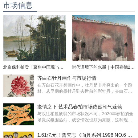
市场信息
北京保利拍卖丨聚焦中国现当代艺术中坚力量
时代语境下的水墨｜中国嘉德2022秋拍
齐白石牡丹画作与市场行情
在齐白石花卉类画作中，牡丹是非常突出的一个题
材。从早期的墨牡丹到去世前的彩牡丹，齐白石一
生都在画牡丹，他画牡丹多题“大富贵”，笔墨苍
厚，色彩浓烈，寓意吉祥。
疫情之下 艺术品春拍市场依然朝气蓬勃
与以往稍显疲弱的市场状况不同，2020年春拍的全
场竞买氛围热烈，成交情况也颇为亮眼，这种现象
无疑为今后的市场注入了强劲的信心和活力。
1.61亿元！曾梵志《面具系列 1996 NO.6 》创中国当代艺术拍卖最高价