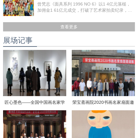
曾梵志《面具系列 1996 NO 6》以1 4亿元落槌，
加佣金1 61亿元成交，打破了艺术家拍卖纪录，并
创下中国当代艺术品拍卖价格新高。
查看更多
展场记事
匠心墨色——全国中国画名家学
荣宝斋画院2020书画名家扇面邀
术邀请展花鸟篇在京举办
请展在京开幕