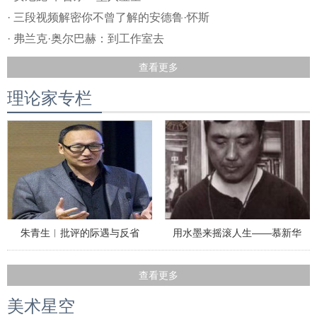
· 三段视频解密你不曾了解的安德鲁·怀斯
· 弗兰克·奥尔巴赫：到工作室去
查看更多
理论家专栏
朱青生︱批评的际遇与反省
用水墨来摇滚人生——慕新华
查看更多
美术星空