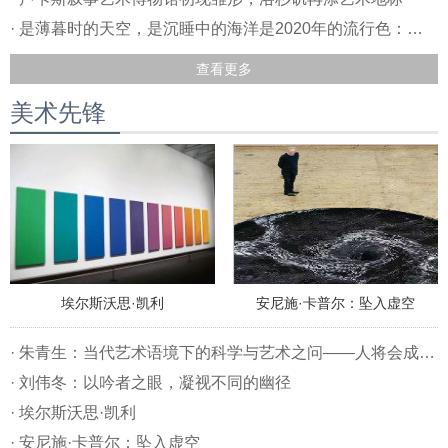
· 是薄暮时的天空，是沉睡中的海洋是2020年的流行色：经典蓝
查看更多
美术先锋
埃尔斯沃思·凯利
安尼施·卡普尔：坠入虚空
· 朱青生：当代艺术语境下的科学与艺术之问——人将会成为机器旁边的一坨赘肉？
· 刘伟冬：以吟者之眼，凝视不同的幽径
· 埃尔斯沃思·凯利
· 安尼施·卡普尔：坠入虚空