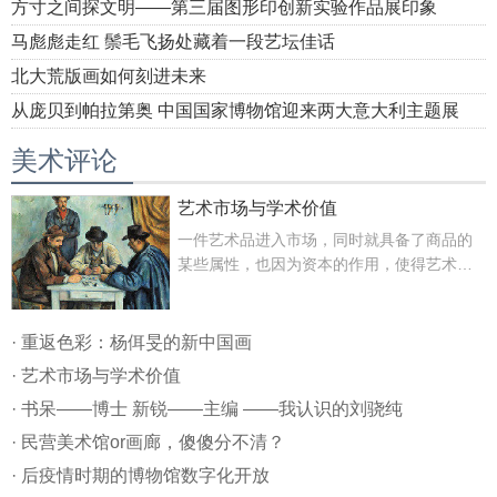
方寸之间探文明——第三届图形印创新实验作品展印象
马彪彪走红 鬃毛飞扬处藏着一段艺坛佳话
北大荒版画如何刻进未来
从庞贝到帕拉第奥 中国国家博物馆迎来两大意大利主题展
美术评论
艺术市场与学术价值
一件艺术品进入市场，同时就具备了商品的
某些属性，也因为资本的作用，使得艺术市
场迅速接近亿元时代。艺术价值的高低，已
然不再是确定价格唯一的考量因素。
· 重返色彩：杨佴旻的新中国画
· 艺术市场与学术价值
· 书呆——博士 新锐——主编 ——我认识的刘骁纯
· 民营美术馆or画廊，傻傻分不清？
· 后疫情时期的博物馆数字化开放