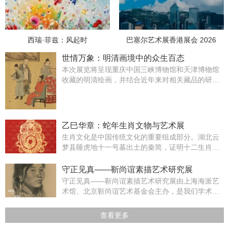
西瑞·菲兹：风起时
巴塞尔艺术展香港展会 2026
世情万象：明清画境中的众生百态
本次展览将呈现重庆中国三峡博物馆和天津博物馆
收藏的明清绘画，并结合近年来对相关藏品的研究
成果，从绘画内容出发，展现明清时期古人的生活
场景、生活品味和生活情趣。最重要的展品为《明
唐寅临韩熙载夜宴图》和《万笏朝天图》。
乙巳华章：蛇年生肖文物与艺术展
生肖文化是中国传统文化的重要组成部分。湖北云
梦县睡虎地十一号墓出土的秦简，证明十二生肖在
春秋前后就已存在，随着历史的演进，生肖逐渐与
民间信仰、占卜习俗、文学艺术等相结合，发展为
守正见真——靳尚谊素描艺术研究展
一种文化符号。
守正见真——靳尚谊素描艺术研究展由上海海派艺
术馆、北京靳尚谊艺术基金会主办，是我们学术研
究的幸运。
查看更多