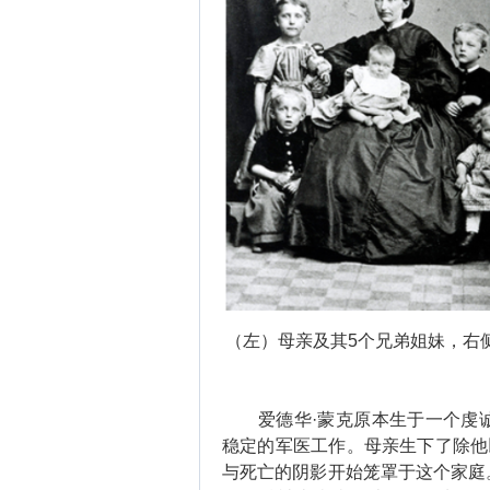
（左）母亲及其5个兄弟姐妹，右
爱德华·蒙克原本生于一个虔诚
稳定的军医工作。母亲生下了除他
与死亡的阴影开始笼罩于这个家庭