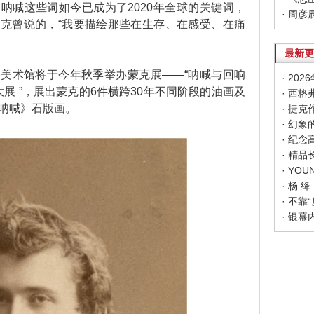
喊这些词如今已成为了2020年全球的关键词，
克曾说的，“我要描绘那些在生存、在感受、在痛
最新更
术馆将于今年秋季举办蒙克展——“呐喊与回响
· 20
大展 ”，展出蒙克的6件横跨30年不同阶段的油画及
《呐喊》石版画。
· 幻
· 纪
· 精
· 杨
· 不靠
· 银