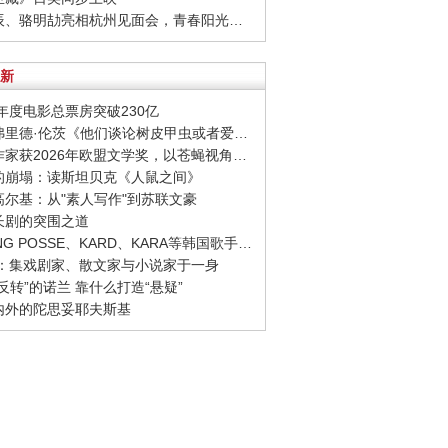
· 周彦辰、骆明劼亮相杭州见面会，青春阳光活力十足
新
26年度电影总票房突破230亿
· 西格弗里德·伦茨《他们谈论树皮甲虫或者爱情》：请捍卫日常生活，千千万万次
· 捷克作家获2026年欧盟文学奖，以苍蝇视角观察城市
象的崩塌：读斯坦贝克《人鼠之间》
念高尔基：从"素人写作"到苏联文豪
品长剧的突围之道
· YOUNG POSSE、KARD、KARA等韩国歌手正版音源全面回归网易云音乐
 绛：集戏剧家、散文家与小说家于一身
“反转”的诺兰 靠什么打造“悬疑”
幕内外的陀思妥耶夫斯基