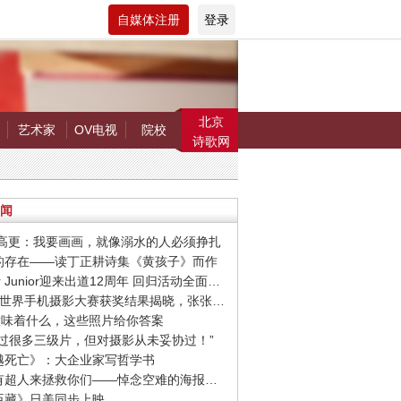
自媒体注册
登录
北京
艺术家
OV电视
院校
诗歌网
闻
罗.高更：我要画画，就像溺水的人必须挣扎
在的存在——读丁正耕诗集《黄孩子》而作
· Super Junior迎来出道12周年 回归活动全面启动
· 第9届世界手机摄影大赛获奖结果揭晓，张张惊艳你的视觉！
爱”意味着什么，这些照片给你答案
我拍过很多三级片，但对摄影从未妥协过！”
超越死亡》：大企业家写哲学书
· 希望有超人来拯救你们——悼念空难的海报设计作品
忠臣藏》日美同步上映