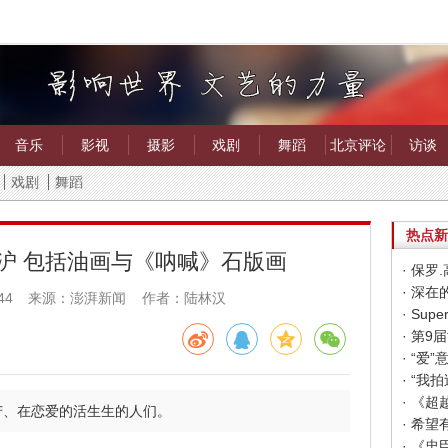
音乐
影视
摄影
戏剧
舞蹈
北京评论
访谈
戏剧
舞蹈
热点新
沪 包括油画与《呐喊》石版画
· 保
· 深
44
来源：澎湃新闻 作者：陆林汉
· “
· “
· 《
苦、在恋爱的活生生的人们。
· 《