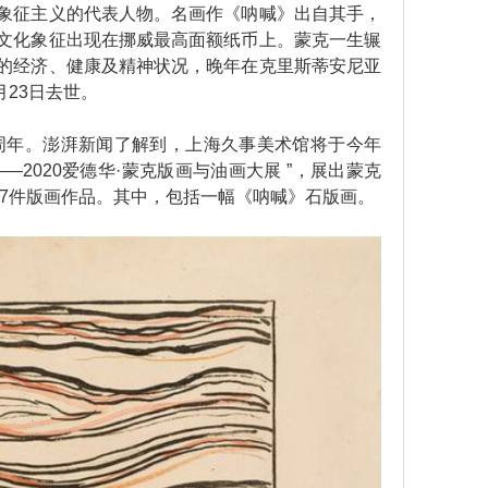
象征主义的代表人物。名画作《呐喊》出自其手，
文化象征出现在挪威最高面额纸币上。蒙克一生辗
的经济、健康及精神状况，晚年在克里斯蒂安尼亚
月23日去世。
周年。澎湃新闻了解到，上海久事美术馆将于今年
—2020爱德华·蒙克版画与油画大展 ”，展出蒙克
47件版画作品。其中，包括一幅《呐喊》石版画。