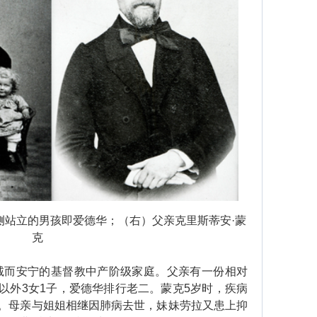
侧站立的男孩即爱德华；（右）父亲克里斯蒂安·蒙
克
而安宁的基督教中产阶级家庭。父亲有一份相对
以外3女1子，爱德华排行老二。蒙克5岁时，疾病
。母亲与姐姐相继因肺病去世，妹妹劳拉又患上抑