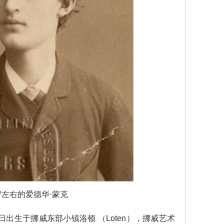
岁左右的爱德华·蒙克
日出生于挪威东部小镇洛顿 （Loten），挪威艺术