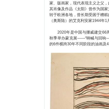
家、版画家，现代表现主义之父，
其肖像及作品《太阳》曾作为国家
转于欧洲各地，曾长期受困于糟糕
（奥斯陆）的艾克利安家1944年1
2020年是中国与挪威建交66
秋季举办蒙克展——“呐喊与回响—
的6件横跨30年不同阶段的油画及