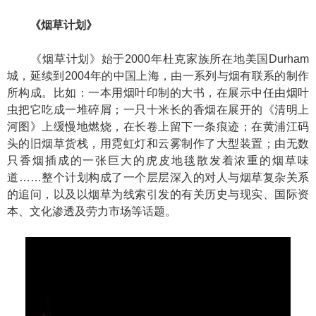
《烟草计划》
《烟草计划》始于2000年杜克家族所在地美国Durham
城，延续到2004年的中国上海，由一系列与烟有联系的制作
所构成。比如：一本用烟叶印制的大书，在展示中任由烟叶
虫把它吃成一堆碎屑；一只十米长的香烟在展开的《清明上
河图》上缓慢地燃烧，在长卷上留下一条痕迹；在黄浦江码
头的旧烟草货栈，用霓虹灯和云雾制作了大型装置；由无数
只香烟插成的一张巨大的虎皮地毯散发着浓重的烟草味
道……整个计划构成了一个层层深入的对人与烟草复杂关系
的追问，以及以烟草为线索引发的有关历史与现实、国际资
本、文化渗透及劳力市场等话题。