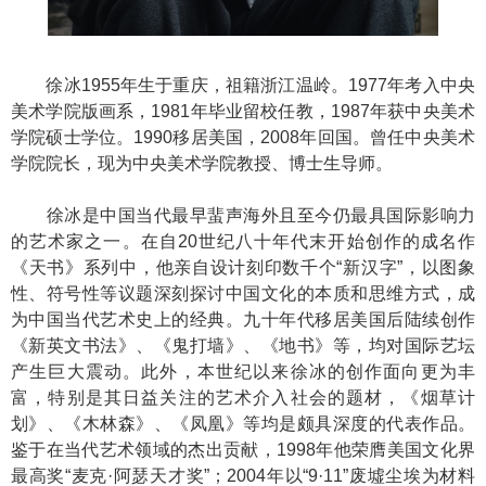
徐冰1955年生于重庆，祖籍浙江温岭。1977年考入中央
美术学院版画系，1981年毕业留校任教，1987年获中央美术
学院硕士学位。1990移居美国，2008年回国。曾任中央美术
学院院长，现为中央美术学院教授、博士生导师。
徐冰是中国当代最早蜚声海外且至今仍最具国际影响力
的艺术家之一。在自20世纪八十年代末开始创作的成名作
《天书》系列中，他亲自设计刻印数千个“新汉字”，以图象
性、符号性等议题深刻探讨中国文化的本质和思维方式，成
为中国当代艺术史上的经典。九十年代移居美国后陆续创作
《新英文书法》、《鬼打墙》、《地书》等，均对国际艺坛
产生巨大震动。此外，本世纪以来徐冰的创作面向更为丰
富，特别是其日益关注的艺术介入社会的题材，《烟草计
划》、《木林森》、《凤凰》等均是颇具深度的代表作品。
鉴于在当代艺术领域的杰出贡献，1998年他荣膺美国文化界
最高奖“麦克·阿瑟天才奖”；2004年以“9·11”废墟尘埃为材料