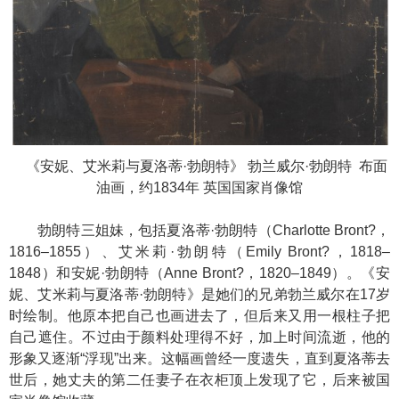
《安妮、艾米莉与夏洛蒂·勃朗特》 勃兰威尔·勃朗特 布面
油画，约1834年 英国国家肖像馆
勃朗特三姐妹，包括夏洛蒂·勃朗特（Charlotte Bront?，
1816–1855）、艾米莉·勃朗特（Emily Bront?，1818–
1848）和安妮·勃朗特（Anne Bront?，1820–1849）。《安
妮、艾米莉与夏洛蒂·勃朗特》是她们的兄弟勃兰威尔在17岁
时绘制。他原本把自己也画进去了，但后来又用一根柱子把
自己遮住。不过由于颜料处理得不好，加上时间流逝，他的
形象又逐渐“浮现”出来。这幅画曾经一度遗失，直到夏洛蒂去
世后，她丈夫的第二任妻子在衣柜顶上发现了它，后来被国