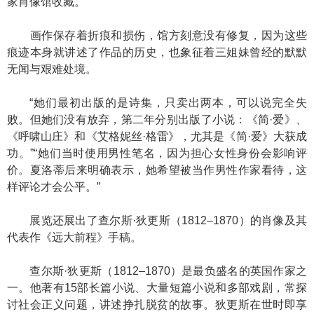
家肖像馆收藏。
画作保存着折痕和损伤，馆方刻意没有修复，因为这些
痕迹本身就讲述了作品的历史，也象征着三姐妹曾经的默默
无闻与艰难处境。
“她们最初出版的是诗集，只卖出两本，可以说完全失
败。但她们没有放弃，第二年分别出版了小说：《简·爱》、
《呼啸山庄》和《艾格妮丝·格雷》，尤其是《简·爱》大获成
功。”“她们当时使用男性笔名，因为担心女性身份会影响评
价。夏洛蒂后来明确表示，她希望被当作男性作家看待，这
样评论才会公平。”
展览还展出了查尔斯·狄更斯（1812–1870）的肖像及其
代表作《远大前程》手稿。
查尔斯·狄更斯（1812–1870）是最负盛名的英国作家之
一。他著有15部长篇小说、大量短篇小说和多部戏剧，常探
讨社会正义问题，讲述挣扎脱贫的故事。狄更斯在世时即享