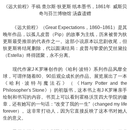
《远大前程》手稿 查尔斯·狄更斯 纸本墨书，1861年 威斯贝
奇与芬兰博物馆 汤森遗赠
《远大前程》（Great Expectations，1860–1861）是其
晚年作品，以孤儿皮普（Pip）的故事为主线，历来被誉为狄
更斯最受推崇的代表作之一。这部小说原本以悲剧收尾，但
狄更斯将结尾删除，代以圆满结局：皮普与挚爱的艾丝黛拉
（Estella）终得团聚，永不分离。
现代作家J·K罗琳创作的《哈利·波特》系列作品风靡全
球，可谓伴随着80、90后观众成长的作品。展览展出了一本
《哈利·波特与魔法石》（《Harry Potter and the
Philosopher's Stone》）的初版书，这本书上有J·K罗琳亲手
绘制和书写的内容。书页上可以看到霍格沃茨四大学院的徽
章，还有她写的一句话：“改变了我的一生”（changed my life
forever）。这非常打动人，因为它直接反映了这本书对她人
生的意义。