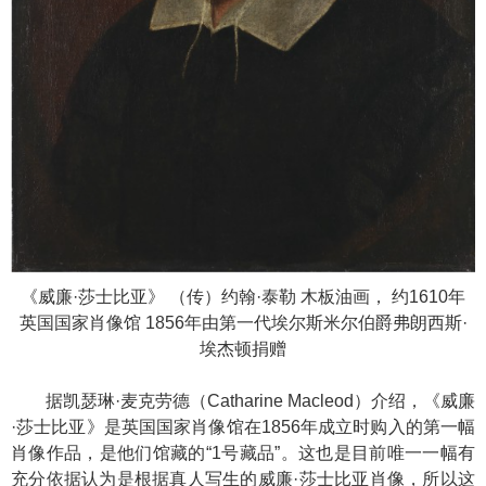
《威廉·莎士比亚》 （传）约翰·泰勒 木板油画， 约1610年
英国国家肖像馆 1856年由第一代埃尔斯米尔伯爵弗朗西斯·
埃杰顿捐赠
据凯瑟琳·麦克劳德（Catharine Macleod）介绍，《威廉
·莎士比亚》是英国国家肖像馆在1856年成立时购入的第一幅
肖像作品，是他们馆藏的“1号藏品”。这也是目前唯一一幅有
充分依据认为是根据真人写生的威廉·莎士比亚肖像，所以这