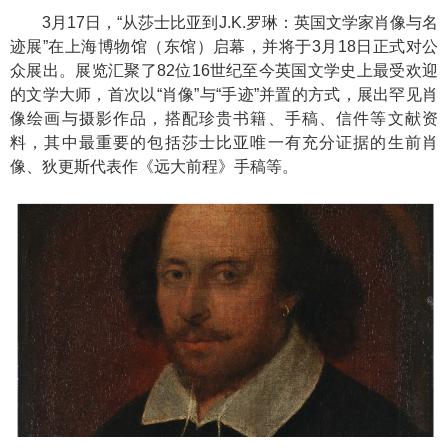
3月17日，“从莎士比亚到J.K.罗琳：英国文学家肖像与名
迹展”在上海博物馆（东馆）启幕，并将于3月18日正式对公
众展出。展览汇聚了82位16世纪至今英国文学史上最受欢迎
的文学大师，首次以“肖像”与“手迹”并置的方式，展出罕见肖
像绘画与摄影作品，搭配珍贵书籍、手稿、信件等文献资
料，其中最重要的包括莎士比亚唯一有充分证据的生前肖
像、狄更斯代表作《远大前程》手稿等。