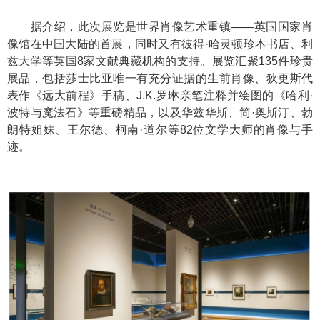
据介绍，此次展览是世界肖像艺术重镇——英国国家肖
像馆在中国大陆的首展，同时又有彼得·哈灵顿珍本书店、利
兹大学等英国8家文献典藏机构的支持。展览汇聚135件珍贵
展品，包括莎士比亚唯一有充分证据的生前肖像、狄更斯代
表作《远大前程》手稿、J.K.罗琳亲笔注释并绘图的《哈利·
波特与魔法石》等重磅精品，以及华兹华斯、简·奥斯汀、勃
朗特姐妹、王尔德、柯南·道尔等82位文学大师的肖像与手
迹。