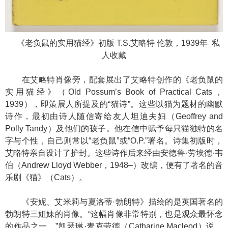
《老负鼠的实用猫经》初版 T.S.艾略特 伦敦，1939年 私
人收藏
在艾略特肖像旁，配套展出了艾略特创作的《老负鼠的
实用猫经》（Old Possum’s Book of Practical Cats，
1939），即策展人所提及的“猫诗”。这些以猫为题材的幽默
诗作，最初由诗人随信寄给友人坦迪夫妇（Geoffrey and
Polly Tandy）及他们的孩子。他在信中赋予每只猫独特的名
字与个性，自己则常以“老负鼠”或“O.P.”署名。诗集初版时，
艾略特亲自设计了护封。这些诗作后来经由安德鲁·劳埃德·韦
伯（Andrew Lloyd Webber，1948–）改编，便有了著名的音
乐剧《猫》（Cats）。
《安妮、艾米莉与夏洛蒂·勃朗特》描绘的是英国著名的
勃朗特三姐妹的肖像。“这幅肖像非常特别，也是观众最怀念
的作品之一。”凯瑟琳·麦克劳德（Catharine Macleod）说。