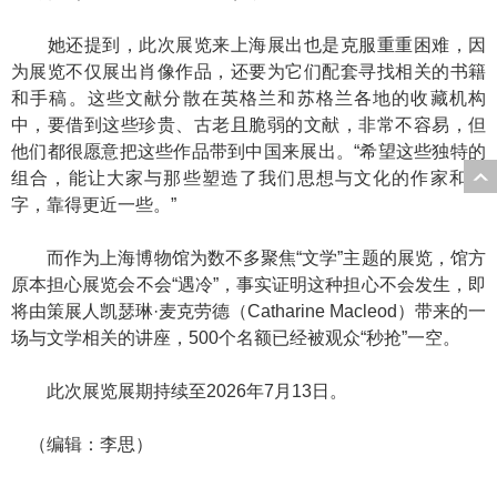
她还提到，此次展览来上海展出也是克服重重困难，因
为展览不仅展出肖像作品，还要为它们配套寻找相关的书籍
和手稿。这些文献分散在英格兰和苏格兰各地的收藏机构
中，要借到这些珍贵、古老且脆弱的文献，非常不容易，但
他们都很愿意把这些作品带到中国来展出。“希望这些独特的
组合，能让大家与那些塑造了我们思想与文化的作家和文
字，靠得更近一些。”
而作为上海博物馆为数不多聚焦“文学”主题的展览，馆方
原本担心展览会不会“遇冷”，事实证明这种担心不会发生，即
将由策展人凯瑟琳·麦克劳德（Catharine Macleod）带来的一
场与文学相关的讲座，500个名额已经被观众“秒抢”一空。
此次展览展期持续至2026年7月13日。
（编辑：李思）