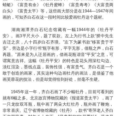
蜻蜓》《富贵有余》《牡丹蜜蜂》《富贵寿考》《大富贵两
白头》《富贵太平》等，这些画大部分是在1944—1947年间
画的，可知齐白石在这一段时间比较爱画牡丹这个题材。
湖南湘潭齐白石纪念馆藏有一幅1944年的《牡丹平
安》。画3平尺大小，题了双款。左上为行书上款“揆中先生
吉迁之庆，八十四岁白石齐璜。”左下为篆书款“移富贵于平
安”，旁边是小字行书“瓶字有形，平字无形，借瓶之声，白石
再题。”原来是为人迁居画的，借画花瓶谐音“平安”之意，可
谓寓意吉祥。这幅《牡丹平安》的特色是花头用深红勾边、
淡红渲染，墨线点蕊，装饰性强，有富贵气。齐白石是一个
敢于创造的画家，其实这种勾边画牡丹的画法，是借鉴了他
画芙蓉花的技法，但是却觉得恰到好处，丝毫不生硬。
1945年这一年，齐白石画了不少幅牡丹，目前可看到的
就有6幅之多。北京故宫博物院藏的《报道富贵太平》，画了
一只龙纹双耳瓶，瓶中画了两朵大红牡丹，瓶外画了鞭炮，
非常喜庆。辽宁省博物馆藏的《牡丹》，款书“寄萍老人齐白