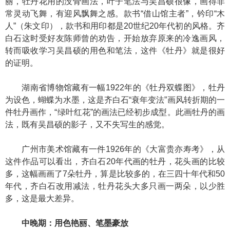
丽，牡丹花用的没骨画法，叶子笔法与吴昌硕很像，画得非
常灵动飞舞，有迎风飘舞之感。款书“借山馆主者”，钤印“木
人”（朱文印），款书和用印都是20世纪20年代初的风格。齐
白石这时受好友陈师曾的劝告，开始放弃原来的冷逸画风，
转而吸收学习吴昌硕的用色和笔法，这件《牡丹》就是很好
的证明。
湖南省博物馆藏有一幅1922年的《牡丹双蝶图》，牡丹
为设色，蝴蝶为水墨，这是齐白石“衰年变法”画风转折期的一
件牡丹画作，“绿叶红花”的画法已经初步成型。此画牡丹的画
法，既有吴昌硕的影子，又不失写生的感觉。
广州市美术馆藏有一件1926年的《大富贵亦寿考》，从
这件作品可以看出，齐白石20年代画的牡丹，花头画的比较
多，这幅画画了7朵牡丹，算是比较多的，在三四十年代和50
年代，齐白石改用减法，牡丹花头大多只画一两朵，以少胜
多，这是最大差异。
中晚期：用色艳丽、笔墨豪放