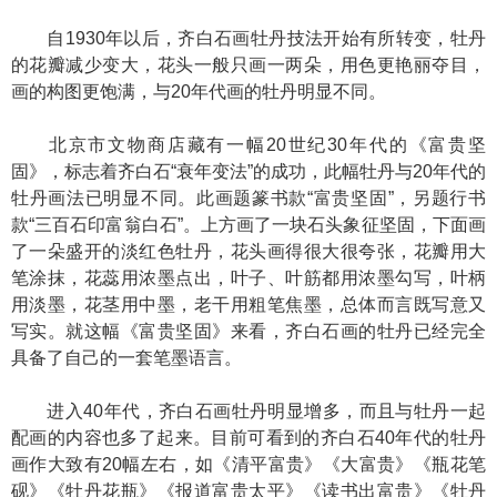
自1930年以后，齐白石画牡丹技法开始有所转变，牡丹
的花瓣减少变大，花头一般只画一两朵，用色更艳丽夺目，
画的构图更饱满，与20年代画的牡丹明显不同。
北京市文物商店藏有一幅20世纪30年代的《富贵坚
固》，标志着齐白石“衰年变法”的成功，此幅牡丹与20年代的
牡丹画法已明显不同。此画题篆书款“富贵坚固”，另题行书
款“三百石印富翁白石”。上方画了一块石头象征坚固，下面画
了一朵盛开的淡红色牡丹，花头画得很大很夸张，花瓣用大
笔涂抹，花蕊用浓墨点出，叶子、叶筋都用浓墨勾写，叶柄
用淡墨，花茎用中墨，老干用粗笔焦墨，总体而言既写意又
写实。就这幅《富贵坚固》来看，齐白石画的牡丹已经完全
具备了自己的一套笔墨语言。
进入40年代，齐白石画牡丹明显增多，而且与牡丹一起
配画的内容也多了起来。目前可看到的齐白石40年代的牡丹
画作大致有20幅左右，如《清平富贵》《大富贵》《瓶花笔
砚》《牡丹花瓶》《报道富贵太平》《读书出富贵》《牡丹