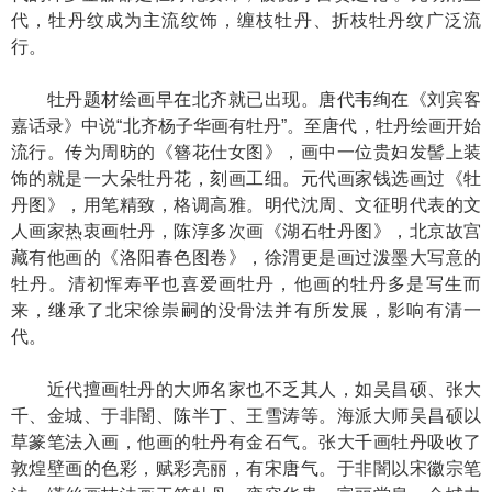
代，牡丹纹成为主流纹饰，缠枝牡丹、折枝牡丹纹广泛流
行。
牡丹题材绘画早在北齐就已出现。唐代韦绚在《刘宾客
嘉话录》中说“北齐杨子华画有牡丹”。至唐代，牡丹绘画开始
流行。传为周昉的《簪花仕女图》，画中一位贵妇发髻上装
饰的就是一大朵牡丹花，刻画工细。元代画家钱选画过《牡
丹图》，用笔精致，格调高雅。明代沈周、文征明代表的文
人画家热衷画牡丹，陈淳多次画《湖石牡丹图》，北京故宫
藏有他画的《洛阳春色图卷》，徐渭更是画过泼墨大写意的
牡丹。清初恽寿平也喜爱画牡丹，他画的牡丹多是写生而
来，继承了北宋徐崇嗣的没骨法并有所发展，影响有清一
代。
近代擅画牡丹的大师名家也不乏其人，如吴昌硕、张大
千、金城、于非闇、陈半丁、王雪涛等。海派大师吴昌硕以
草篆笔法入画，他画的牡丹有金石气。张大千画牡丹吸收了
敦煌壁画的色彩，赋彩亮丽，有宋唐气。于非闇以宋徽宗笔