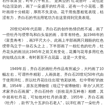
石作双富贵，时年八十有五。”是典型的“红花墨叶”，花也是
勾边渲染的，画了一朵盛开的牡丹花，还有一个小花苞，墨
叶画得十分精彩，厚而不失灵动。花干用焦墨粗笔表现，枯
涩有力，齐白石的书法用笔功力在这里得到完美表现。
20世纪40年代后期，齐白石的创作热情仍然不减，画了
一些牡丹与绶带鸟和白头翁的画，非常有特色。如1946年的
《富贵寿考》，画3平尺大小。此画上半部画两只顾盼的红色
绶带鸟立于一块石头之上，下半部画了一枝红色的牡丹，牡
丹花头的画法比1945年之前又有变化，花瓣与花萼多用红色
的短线点出来，有时甚至不点花蕊，这是一大变化。
1949年后，齐白石的画牡丹作品有所减少，大约画了10
幅左右，可谓件件精彩，人画俱老。齐白石20世纪50年代由
于使用洋红，所以牡丹花往往出现“色彩妖艳、红中带粉”的效
果。1954年，原东北博物馆（现辽宁省博物馆）举办“人民艺
术家齐白石画展”，齐白石特作《折枝花卉五种卷》相赠，其
中就有牡丹花，可知他对牡丹的喜爱。1955年，齐白石画
《牡丹》，款书“九十五岁白石老人”，以洋红画了一朵牡丹，