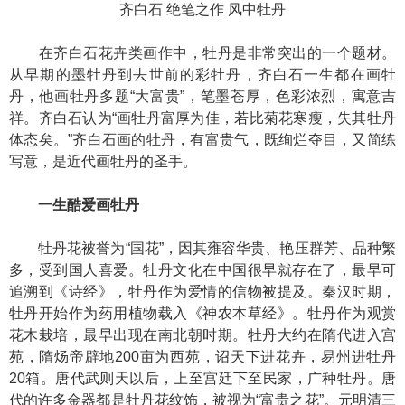
齐白石 绝笔之作 风中牡丹
在齐白石花卉类画作中，牡丹是非常突出的一个题材。
从早期的墨牡丹到去世前的彩牡丹，齐白石一生都在画牡
丹，他画牡丹多题“大富贵”，笔墨苍厚，色彩浓烈，寓意吉
祥。齐白石认为“画牡丹富厚为佳，若比菊花寒瘦，失其牡丹
体态矣。”齐白石画的牡丹，有富贵气，既绚烂夺目，又简练
写意，是近代画牡丹的圣手。
一生酷爱画牡丹
牡丹花被誉为“国花”，因其雍容华贵、艳压群芳、品种繁
多，受到国人喜爱。牡丹文化在中国很早就存在了，最早可
追溯到《诗经》，牡丹作为爱情的信物被提及。秦汉时期，
牡丹开始作为药用植物载入《神农本草经》。牡丹作为观赏
花木栽培，最早出现在南北朝时期。牡丹大约在隋代进入宫
苑，隋炀帝辟地200亩为西苑，诏天下进花卉，易州进牡丹
20箱。唐代武则天以后，上至宫廷下至民家，广种牡丹。唐
代的许多金器都是牡丹花纹饰，被视为“富贵之花”。元明清三