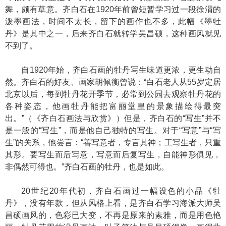
舞，颇有草意。齐白石在1920年前曾短暂学习过一段徐渭的
泼墨画法，时间不太长，留下的画作也不多，此幅《墨牡
丹》是其中之一，后来齐白石就转学吴昌硕，这种画风就见
不到了。
自1920年始，齐白石画的牡丹写生味道更浓，更生动自
然。齐白石的好友、画家胡佩衡曾说：“白石老人从55岁定居
北京以后，每到牡丹花开季节，必常到公园去观察牡丹花的
各种姿态，他画牡丹能把富丽堂皇的景象描绘得最突
出。”（《齐白石画法与欣赏》）但是，齐白石的“写生”并不
是一般的“写生”，而是他自己独特的写生。对于“写意”与“写
生”的关系，他尝言：“善写意者，专言其神；工写生者，只重
其形。要写生而后写意，写意而后复写生，自能神形俱见，
非偶然可得也。”齐白石画的牡丹，也是如此。
20世纪20年代初，齐白石画过一幅设色的小品《牡
丹》，没有年款，但从风格上看，是齐白石学习海派大师吴
昌硕画风的，色彩已大变，不再是原来的素雅，而是用色艳