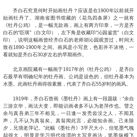
齐白石究竟何时开始画牡丹？应该是在1900年以前就开
始画牡丹了。湖南省图书馆藏的《花鸟四条屏》之一就有
《牡丹公鸡》，是一幅无款画，画上有两方印章，一方是齐
白石的“臣璜”（白文印），左下角是收藏印“沁园鉴赏”（白文
印），说明这幅画曾经齐白石的老师胡沁园观赏过，时间大
致在1890-1900年之间。画风是小写意，色彩并不浓艳，一
看就知是齐白石30岁左右的早期画作。
北京画院藏有一幅画于1917年的《牡丹公鸡》，是齐白
石最早有明确纪年的牡丹画。公鸡是设色的，但牡丹基本为
水墨。此画牡丹画得很素雅，代表了齐白石55岁时的画风。
1919年，齐白石曾画《墨牡丹》画上有一段题跋：“余自
三游京华，画法大变，即能识画者多不认为老萍作也。譬之
余与真吾弟三年不相见，一日逢一发秃齿没之人，不闻其
声，几不认为真翁矣。真翁闻此言，必能知余画。己未除
夕，兄璜老萍记。”此幅《墨牡丹》3平尺大小，但笔墨气魄
却很大，明显是学习明代徐渭的大写意画法，笔墨纵横飞