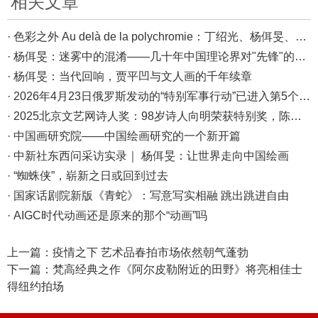
相关文章
· 色彩之外 Au delà de la polychromie：丁绍光、杨佴旻、Alain Cardenas·Castro巴黎展
· 杨佴旻：迷雾中的混淆——几十年中国理论界对"先锋"的误读，对创作的误导
· 杨佴旻：当代回响，贾平凹与文人画的千年续章
· 2026年4月23日俄罗斯发动的“特别军事行动”已进入第5个年头，俄乌局势最新综述
· 2025北京文艺网诗人奖：98岁诗人向明荣获特别奖，陈东东荣获诗人奖，茱萸荣获年度诗人奖！
· 中国画研究院——中国绘画研究的一个新开篇
· 中新社东西问采访实录｜ 杨佴旻：让世界走向中国绘画
· “蜘蛛侠”，崭新之日或回到过去
· 国家话剧院新版《青蛇》：写意写实相融 跳出跳进自由
· AIGC时代动画还是原来的那个“动画”吗
上一篇：
疫情之下 艺术品春拍市场依然朝气蓬勃
下一篇：
梵高经典之作《阿尔皮勒附近的田野》将亮相佳士
得纽约拍场