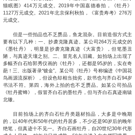
猫眠图》414万元成交。2019年中国嘉德春拍，《牡丹》
1127万元成交。2021年北京保利秋拍，《富贵寿考》276万
元成交。
但是一些拍品也不乏赝品，鱼龙混杂。目前造假方式主
要有以下几种：一、抄袭克隆真迹。某公司264万元成交的
《墨牡丹》，明显是抄袭克隆真迹《大富贵》，但笔墨丑
陋，与真迹天壤之别。二、冒充名人旧藏。如拍场上出现了
多幅齐白石给郭秀仪画的《牡丹》，还都是95岁的，实在奇
葩！三、出版著录“镀金”。某公司《牡丹》号称编进《中国花
鸟画源流探析》，但设色却相当拙劣，款书也与齐白石94岁
书法不符。第四，海外上拍的也不乏赝品。如某公司拍品
《牡丹蜜蜂》，假冒齐白石的墨牡丹，但与齐白石真迹南辕
北辙。
目前拍场上的齐白石牡丹类题材拍品，大多是中晚期
的，以40年代和50年代的牡丹居多，不少还是90岁后的晚年
绝笔，但真迹十不见一。齐白石画牡丹，自20世纪30年代形