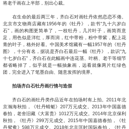
将老干画在上半部，别出心裁。
在生命的最后两三年，齐白石对画牡丹依然恋恋不倦。
北京市文物商店藏有1956年的《牡丹》，款书“九十六岁白
石”，画的构图更简单了，一枝牡丹，几片叶子，画简而意
足，用色似是洋红，厚而润，红中带粉，粉中带紫，配上花
青的叶子，格外好看。中国美术馆藏有一幅1957年的《牡丹
图》，十分有名，据说是齐白石最后一幅《牡丹》，款识“九
十七岁白石”，齐白石在此幅画中连花茎、叶柄、老干等细节
都省略掉了，似乎就是一幅抽象画，远看就像两片红绿色
团，完全进入了笔墨自由、随意发挥的境界。
拍场齐白石牡丹画行情与造假
齐白石的画牡丹类作品近年在拍场时有上拍。2011年北
京瀚海秋拍，《牡丹蜻蜓》207万元成交。2013年中国嘉德
春拍，老舍旧藏《大富贵》1012万元成交。2014年北京保利
秋拍，《牡丹》299万元成交。2015年中国嘉德春拍，《牡
丹鸳鸯》598万元成交。2018年北京匡时国际春拍，《牡丹