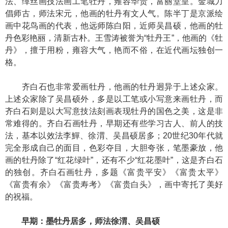
法、缂丝画技法画工笔牡丹，雍容华贵，富丽堂皇。金城力
倡师古，师法宋元，他画的牡丹有文人气。陈半丁是京派绘
画中花鸟画的代表，他远师陈白阳，近师吴昌硕，他画的牡
丹色彩艳丽，清新古朴。王雪涛被誉为“牡丹王”，他画的《牡
丹》，擅于用粉，雍容大气，艳而不俗，在近代画坛独创一
格。
齐白石也非常爱画牡丹，他画的牡丹迥异于上述众家。
上述众家除了吴昌硕外，多是以工笔或小写意来画牡丹，而
齐白石则是以大写意技法刻画表现牡丹的国色之美，这是非
常难得的。齐白石画牡丹，早期还有些学习古人、前人的技
法，基本以效法李鱓、徐渭、吴昌硕居多；20世纪30年代就
完全形成自己的面目，色彩夺目，大胆夸张，笔墨豪放，他
画的牡丹除了“红花绿叶”，还有不少“红花墨叶”，这是齐白石
的独创。齐白石画牡丹，多题《富贵平安》《富贵太平》
《富贵有余》《富贵寿考》《富贵白头》，画中寄托了美好
的祝福。
早期：墨牡丹居多，师法徐渭、吴昌硕