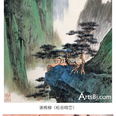
谢稚柳《松谷晴峦》