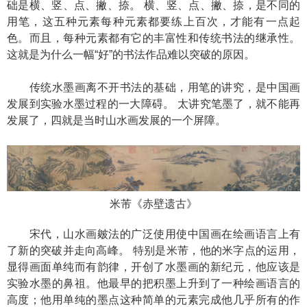
础是横、竖、点、撇、捺。 横、竖、点、撇、捺，是不同的
用笔，这五种元素每种元素都要练上百次，才能有一点起
色。而且，每种元素都有它的丰富性和传统书法的继承性。
这就是为什么一幅“好”的书法作品难以突破的原因。
传统水墨画离不开书法的基础，用笔的讲究，是中国画
发展到实验水墨过程的一大障碍。 太讲究笔墨了，就不能再
发展了，四就是当时山水画发展的一个屏障。
米芾《赤壁遗古》
宋代，山水画皴法的广泛使用使中国画在绘画语言上有
了新的突破并走向高峰。 特别是米芾，他的米字点的运用，
显得画面单纯而有韵律，开创了水墨画的新纪元，他应该是
实验水墨的鼻祖。他最早的把积墨上升到了一种绘画语言的
高度；他用单纯的墨点这种简单的元素完成他几乎所有的作