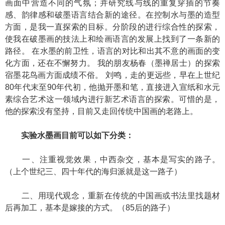
画面中营造不同的气氛；并研究线与线的重复穿插的节奏
感、韵律感和破墨语言结合新的途径。在控制水与墨的造型
方面，是我一直探索的目标。分阶段的进行综合性的探索，
使我在破墨画的技法上和绘画语言的发展上找到了一条新的
路径。 在水墨的前卫性，语言的对比和出其不意的画面的变
化方面，还在不懈努力。 我的朋友杨春（墨禅居士）的探索
宿墨花鸟画方面成绩不俗。 刘鸣，走的更远些，早在上世纪
80年代末至90年代初，他抛开墨和笔，直接进入宣纸和水元
素综合艺术这一领域内进行新艺术语言的探索。可惜的是，
他的探索没有坚持，目前又走回传统中国画的老路上。
实验水墨画目前可以如下分类：
一、注重视觉效果，中西杂交，基本是写实的路子。
（上个世纪三、四十年代的海归派就是这一路子）
二、用现代观念，重新在传统的中国画或书法里找题材
后再加工，基本是嫁接的方式。（85后的路子）