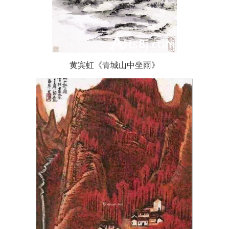
黄宾虹《青城山中坐雨》