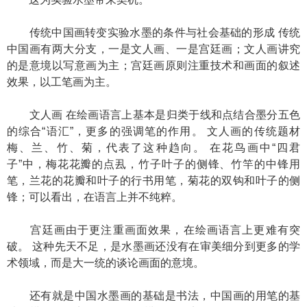
传统中国画转变实验水墨的条件与社会基础的形成 传统
中国画有两大分支，一是文人画、一是宫廷画；文人画讲究
的是意境以写意画为主；宫廷画原则注重技术和画面的叙述
效果，以工笔画为主。
文人画 在绘画语言上基本是归类于线和点结合墨分五色
的综合“语汇”，更多的强调笔的作用。 文人画的传统题材
梅、兰、竹、菊，代表了这种趋向。 在花鸟画中“四君
子”中，梅花花瓣的点厾，竹子叶子的侧锋、竹竿的中锋用
笔，兰花的花瓣和叶子的行书用笔，菊花的双钩和叶子的侧
锋；可以看出，在语言上并不纯粹。
宫廷画由于更注重画面效果，在绘画语言上更难有突
破。 这种先天不足，是水墨画还没有在审美细分到更多的学
术领域，而是大一统的谈论画面的意境。
还有就是中国水墨画的基础是书法，中国画的用笔的基