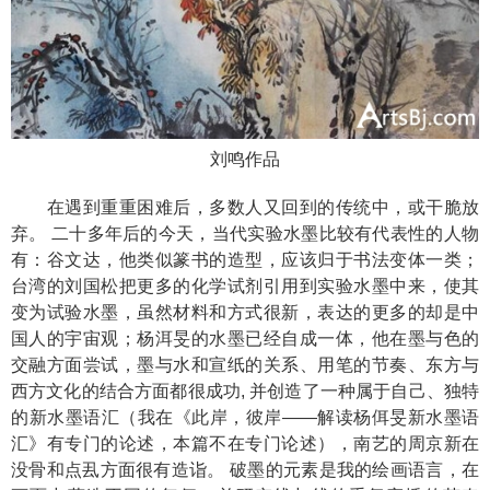
刘鸣作品
在遇到重重困难后，多数人又回到的传统中，或干脆放
弃。 二十多年后的今天，当代实验水墨比较有代表性的人物
有：谷文达，他类似篆书的造型，应该归于书法变体一类；
台湾的刘国松把更多的化学试剂引用到实验水墨中来，使其
变为试验水墨，虽然材料和方式很新，表达的更多的却是中
国人的宇宙观；杨洱旻的水墨已经自成一体，他在墨与色的
交融方面尝试，墨与水和宣纸的关系、用笔的节奏、东方与
西方文化的结合方面都很成功, 并创造了一种属于自己、独特
的新水墨语汇（我在《此岸，彼岸——解读杨佴旻新水墨语
汇》有专门的论述，本篇不在专门论述），南艺的周京新在
没骨和点厾方面很有造诣。 破墨的元素是我的绘画语言，在