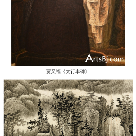
贾又福《太行丰碑》