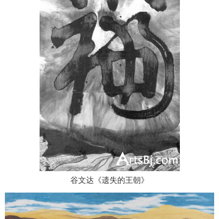
谷文达《遗失的王朝》