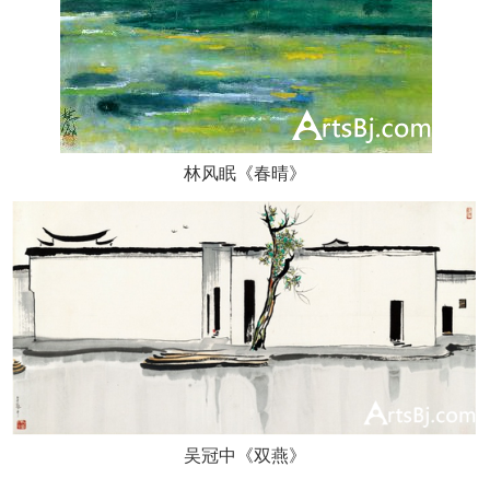
林风眠《春晴》
吴冠中《双燕》