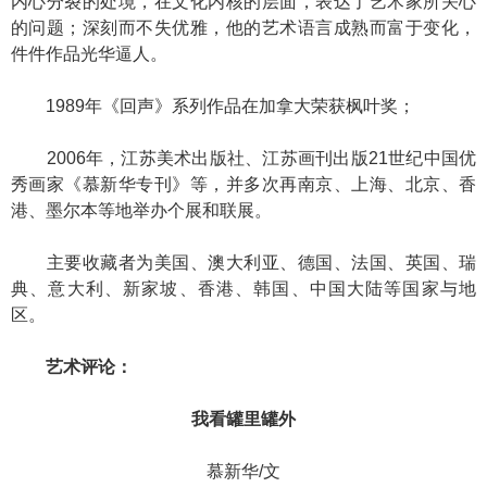
内心分裂的处境，在文化内核的层面，表达了艺术家所关心
的问题；深刻而不失优雅，他的艺术语言成熟而富于变化，
件件作品光华逼人。
1989年《回声》系列作品在加拿大荣获枫叶奖；
2006年，江苏美术出版社、江苏画刊出版21世纪中国优
秀画家《慕新华专刊》等，并多次再南京、上海、北京、香
港、墨尔本等地举办个展和联展。
主要收藏者为美国、澳大利亚、德国、法国、英国、瑞
典、意大利、新家坡、香港、韩国、中国大陆等国家与地
区。
艺术评论：
我看罐里罐外
慕新华/文