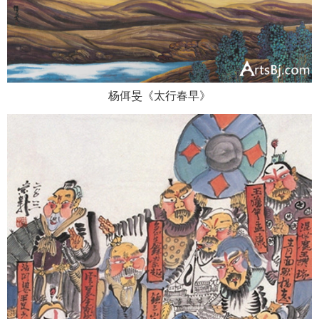
杨佴旻《太行春早》