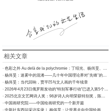
相关文章
· 色彩之外 Au delà de la polychromie：丁绍光、杨佴旻、Alain Cardenas·Castro巴黎展
· 杨佴旻：迷雾中的混淆——几十年中国理论界对"先锋"的误读，对创作的误导
· 杨佴旻：当代回响，贾平凹与文人画的千年续章
· 2026年4月23日俄罗斯发动的“特别军事行动”已进入第5个年头，俄乌局势最新综述
· 2025北京文艺网诗人奖：98岁诗人向明荣获特别奖，陈东东荣获诗人奖，茱萸荣获年度诗人奖！
· 中国画研究院——中国绘画研究的一个新开篇
· 中新社东西问采访实录｜ 杨佴旻：让世界走向中国绘画