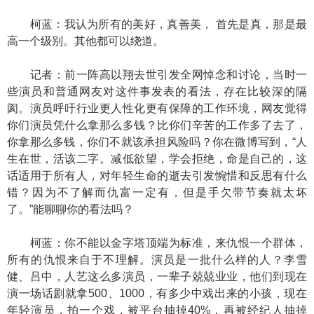
柯蓝：我认为所有的美好，真善美， 首先是真，那是最
高一个级别。其他都可以绕道。
记者：前一阵高以翔去世引发全网悼念和讨论，当时一
些演员和普通网友对这件事发表的看法，存在比较深的隔
阂。演员呼吁行业更人性化更有保障的工作环境，网友觉得
你们演员凭什么拿那么多钱？比你们辛苦的工作多了去了，
你拿那么多钱，你们不就该承担风险吗？你在微博写到，“人
生在世，活该二字。减低欲望，学会拒绝，命是自己的，这
话适用于所有人，对年轻生命的逝去引发惋惜和反思有什么
错？因为不了解而仇富一定有，但是手欠带节奏就太坏
了。”能聊聊你的看法吗？
柯蓝：你不能以金字塔顶端为标准，来仇恨一个群体，
所有的仇恨来自于不理解。演员是一批什么样的人？李雪
健、吕中，人艺这么多演员，一辈子兢兢业业，他们到现在
演一场话剧就拿500、1000，有多少中戏出来的小孩，现在
年轻演员，拍一个戏，被平台抽掉40%，再被经纪人抽掉