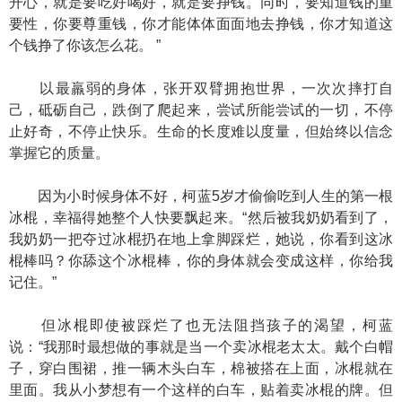
开心，就是要吃好喝好，就是要挣钱。同时，要知道钱的重
要性，你要尊重钱，你才能体体面面地去挣钱，你才知道这
个钱挣了你该怎么花。 ”
以最羸弱的身体，张开双臂拥抱世界，一次次摔打自
己，砥砺自己，跌倒了爬起来，尝试所能尝试的一切，不停
止好奇，不停止快乐。生命的长度难以度量，但始终以信念
掌握它的质量。
因为小时候身体不好，柯蓝5岁才偷偷吃到人生的第一根
冰棍，幸福得她整个人快要飘起来。“然后被我奶奶看到了，
我奶奶一把夺过冰棍扔在地上拿脚踩烂，她说，你看到这冰
棍棒吗？你舔这个冰棍棒，你的身体就会变成这样，你给我
记住。”
但冰棍即使被踩烂了也无法阻挡孩子的渴望，柯蓝
说：“我那时最想做的事就是当一个卖冰棍老太太。戴个白帽
子，穿白围裙，推一辆木头白车，棉被搭在上面，冰棍就在
里面。我从小梦想有一个这样的白车，贴着卖冰棍的牌。但