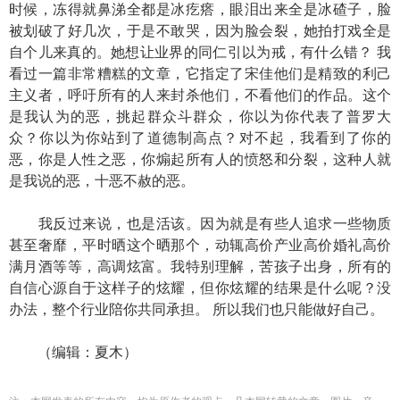
时候，冻得就鼻涕全都是冰疙瘩，眼泪出来全是冰碴子，脸
被划破了好几次，于是不敢哭，因为脸会裂，她拍打戏全是
自个儿来真的。她想让业界的同仁引以为戒，有什么错？ 我
看过一篇非常糟糕的文章，它指定了宋佳他们是精致的利己
主义者，呼吁所有的人来封杀他们，不看他们的作品。这个
是我认为的恶，挑起群众斗群众，你以为你代表了普罗大
众？你以为你站到了道德制高点？对不起，我看到了你的
恶，你是人性之恶，你煽起所有人的愤怒和分裂，这种人就
是我说的恶，十恶不赦的恶。
我反过来说，也是活该。因为就是有些人追求一些物质
甚至奢靡，平时晒这个晒那个，动辄高价产业高价婚礼高价
满月酒等等，高调炫富。我特别理解，苦孩子出身，所有的
自信心源自于这样子的炫耀，但你炫耀的结果是什么呢？没
办法，整个行业陪你共同承担。 所以我们也只能做好自己。
（编辑：夏木）