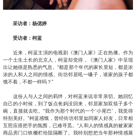
采访者：杨偲婷
受访者：柯蓝
近来，柯蓝主演的电视剧《澳门人家》正在热播。作为
一个土生土长的北京人，柯蓝却觉得，《澳门人家》中呈现
出让她很是熟悉的气息。“都是那个年代的家长里短，都是浓
浓的人和人之间的情感。街坊邻居吼一嗓子，谁家的孩子都
饿不着，不都一样吗？”
这份人与人之间的羁绊，对柯蓝来说非常亲切。她回忆
自己的小时候，到了饭点爸妈没回来，邻居家加双筷子多个
碗，直接就去吃。“我作为那个时代的一个‘小尾巴’，我觉得
特别美好。”柯蓝感慨，曾经街坊邻里如同家人好友，日常相
互照应搭把手的氛围，已难寻觅。“人和人的情感真的被家家
商品房门口铁栅栏给阻隔断了。我特别想把当年那种情感展