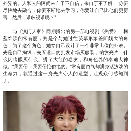
外界的。人和人的隔阂来自于不自信，来自于不了解， 你要
尽快地去融合，你要不断地去学习，你要让自己比他们更厉
害，然后，谁歧视谁呢？”
与《澳门人家》同期播出的另一部电视剧《热爱》，柯
蓝饰演的常有丽，则是个与她过往荧幕形象差距颇大的角
色，为了这个角色，她给自己设计了一个非常出位的外表。
先是自己掏钱，去五道口的批发市场买服装，豹纹亮片，什
么闪瞎眼买什么。烫了大红的卷发，和角色养的泰迪犬神
似。“我要俗，我要俗艳俗艳的。”常有丽俗气却满身活泼泼的
生命力，就通过这一身先声夺人的造型，让观众们感知到
了。