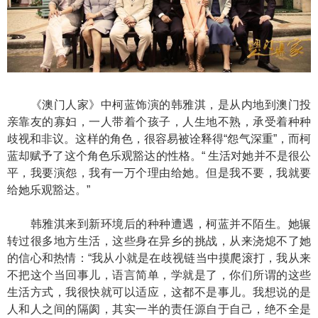
《澳门人家》中柯蓝饰演的韩雅淇，是从内地到澳门投
亲靠友的寡妇，一人带着个孩子，人生地不熟，承受着种种
歧视和非议。这样的角色，很容易被诠释得“怨气深重”，而柯
蓝却赋予了这个角色乐观豁达的性格。“ 生活对她并不是很公
平，我要演怨，我有一万个理由给她。但是我不要，我就要
给她乐观豁达。”
韩雅淇来到新环境后的种种遭遇，柯蓝并不陌生。她辗
转过很多地方生活，这些身在异乡的挑战，从来浇熄不了她
的信心和热情：“我从小就是在歧视链当中摸爬滚打，我从来
不把这个当回事儿，语言简单，学就是了，你们所谓的这些
生活方式，我很快就可以适应，这都不是事儿。我想说的是
人和人之间的隔阂，其实一半的责任源自于自己，绝不全是