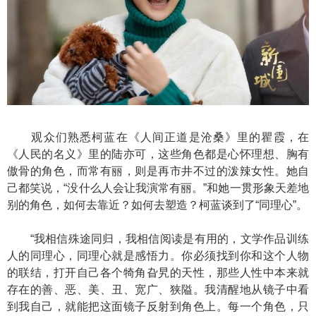
观众们熟悉柯蓝在《人间正道是沧桑》里的瞿霞，在
《人民的名义》里的陆亦可，这些角色都是心怀理想、胸有
傲骨的角色，而常有丽，则是再市井不过的泼辣女性。她自
己都笑说，“没什么人会让我演常有丽。”和她一贯形象天差地
别的角色，如何去靠近？如何去塑造？柯蓝谈到了“同理心”。
“我相信殊途同归，我相信阅读是有用的，文学作品训练
人的同理心，同理心就是感悟力。你必须找到你和这个人物
的联结，打开自己各个犄角旮旯的天性，那些人性中本来就
存在的善、恶、美、丑、宽广、狭隘。我清醒地从镜子中看
到我自己，就能把这面镜子反射到角色上。每一个角色，只