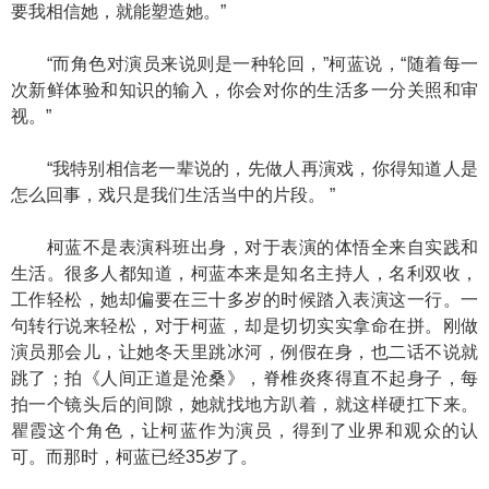
要我相信她，就能塑造她。”
“而角色对演员来说则是一种轮回，”柯蓝说，“随着每一
次新鲜体验和知识的输入，你会对你的生活多一分关照和审
视。”
“我特别相信老一辈说的，先做人再演戏，你得知道人是
怎么回事，戏只是我们生活当中的片段。 ”
柯蓝不是表演科班出身，对于表演的体悟全来自实践和
生活。很多人都知道，柯蓝本来是知名主持人，名利双收，
工作轻松，她却偏要在三十多岁的时候踏入表演这一行。一
句转行说来轻松，对于柯蓝，却是切切实实拿命在拼。刚做
演员那会儿，让她冬天里跳冰河，例假在身，也二话不说就
跳了；拍《人间正道是沧桑》，脊椎炎疼得直不起身子，每
拍一个镜头后的间隙，她就找地方趴着，就这样硬扛下来。
瞿霞这个角色，让柯蓝作为演员，得到了业界和观众的认
可。而那时，柯蓝已经35岁了。