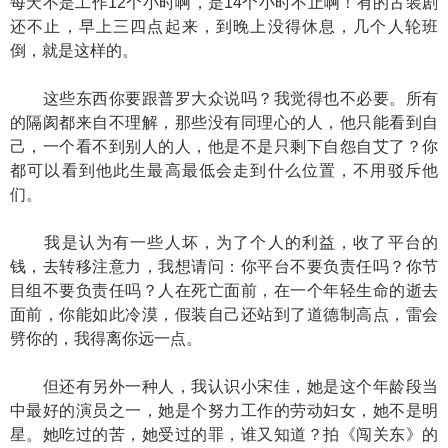
每天不是工作12个小时啊，是14个小时不止啊！有的古装剧
还不止，早上三四点起来，到晚上没得休息，几个人轮班
倒，就是这样的。
这些东西你要跟普罗大众说吗？我觉得也不必要。所有
的隔阂都来自不理解，那些没有同理心的人，他只能看到自
己，一个看不到别人的人，他是不是只剩下自怨自艾了？你
都可以看到他此生最高最低会走到什么位置，不用驳斥他
们。
我是认为有一些人坏，为了个人的利益，收了平台的
钱，去转移注意力，我想请问：你平台不要负责任吗？你节
目组不要负责任吗？人在死亡面前，在一个年轻生命的逝去
面前，你能如此冷漠，假装自己还站到了道德制高点，雷会
劈你的，我得离你远一点。
但还有另外一种人，我认识小宋佳，她是这个年龄段当
中最好的演员之一，她是个努力工作的劳动妇女，她不是明
星。她吃过的苦，她受过的罪，谁又知道？拍《闯关东》的