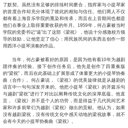
了默契。虽然没有足够的排练时间磨合，指挥家与小提琴家
的首度合作却充分体现了彼此的相知与信任。他们两人不仅
都有着上海音乐学院的熏染和传承，而且在上音期间也都是
他们在事业上取得重要收获的年月。1959年，何占豪被当时
学院的党委书记“逼”出了这部《梁祝》，他说十分感激校方领
导的鼓励，让他坚定了信心：用民族民间的东西去创作一部
用西洋小提琴演奏的作品。
当年，何占豪被看好的原因，是因为他有着10年为越剧
团伴奏的经验。接下创作任务后，他先是创作了四重奏版
的“梁祝”，而后在此基础上扩展形成了体量更大的小提琴协奏
曲（合作）。何占豪说，《梁祝》的优美旋律就是从越剧的
语言中一句句深发开来的。他把小提琴《梁祝》的开篇乐句
与越剧“梁祝”进行了对比以阐释传统文化的深厚底蕴。他直
言，《梁祝》并不是个人的功劳，而是得益于几代民间艺术
家和许多前辈们为越剧《梁祝》做出的贡献。他认为，如果
没有越剧梁祝，没有传统文化中感天动地的梁祝故事，就不
会有今天的小提琴协奏曲《梁祝》。