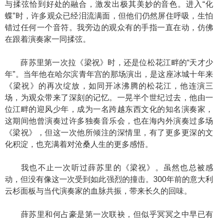
与揉弦恰到好处的融合，激发出极其美妙的音色。进入“化
蝶”时，许多观众已经泪流满面，但他们仍然屏住呼吸，生怕
错过任何一个音符。我旁边的观众有的手指一直在动，仿佛
在跟着演奏家一同揉弦。
薛苏里第一次拉《梁祝》时，还是位松花江畔的“天才少
年”。当年他在哈尔滨青年宫的那场演出，是这座冰城十年来
《梁祝》的再次绽放，如同开冰沸腾的松花江，他连演三
场，为观众带来了深刻的记忆。一晃半个世纪过去，他由一
位江畔的迎风少年，成为一名跨越东西文化的知名演奏家，
这期间他曾演奏过许多独奏音乐会，也在海内外演奏过多场
《梁祝》，但这一次他所倾注的深情里，有了更多更深的文
化积淀，也充满着对沧桑人生的更多感悟。
我也不止一次听过薛苏里的《梁祝》。虽然也总被感
动，但没有像这一次受到如此强烈的撞击。300年前的意大利
云杉面板与当代演奏家的血脉共振，带来长久的回味。
薛苏里和何占豪是第一次联袂，但似乎冥冥之中早已有