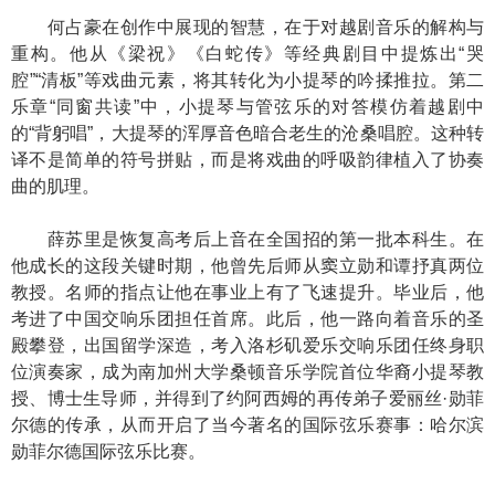
何占豪在创作中展现的智慧，在于对越剧音乐的解构与
重构。他从《梁祝》《白蛇传》等经典剧目中提炼出“哭
腔”“清板”等戏曲元素，将其转化为小提琴的吟揉推拉。第二
乐章“同窗共读”中，小提琴与管弦乐的对答模仿着越剧中
的“背躬唱”，大提琴的浑厚音色暗合老生的沧桑唱腔。这种转
译不是简单的符号拼贴，而是将戏曲的呼吸韵律植入了协奏
曲的肌理。
薛苏里是恢复高考后上音在全国招的第一批本科生。在
他成长的这段关键时期，他曾先后师从窦立勋和谭抒真两位
教授。名师的指点让他在事业上有了飞速提升。毕业后，他
考进了中国交响乐团担任首席。此后，他一路向着音乐的圣
殿攀登，出国留学深造，考入洛杉矶爱乐交响乐团任终身职
位演奏家，成为南加州大学桑顿音乐学院首位华裔小提琴教
授、博士生导师，并得到了约阿西姆的再传弟子爱丽丝·勋菲
尔德的传承，从而开启了当今著名的国际弦乐赛事：哈尔滨
勋菲尔德国际弦乐比赛。