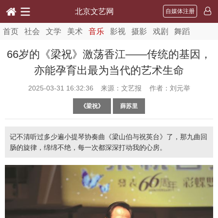
北京文艺网
自媒体注册
首页
社会
文学
美术
音乐
影视
摄影
戏剧
舞蹈
66岁的《梁祝》激荡香江——传统的基因，
亦能孕育出最为当代的艺术生命
2025-03-31 16:32:36
来源：文艺报 作者：刘元举
《梁祝》
薛苏里
记不清听过多少遍小提琴协奏曲《梁山伯与祝英台》了，那九曲回
肠的旋律，绵绵不绝，每一次都深深打动我的心房。