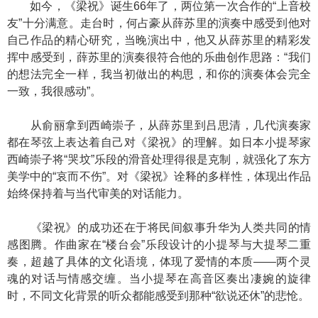
如今，《梁祝》诞生66年了，两位第一次合作的“上音校
友”十分满意。走台时，何占豪从薛苏里的演奏中感受到他对
自己作品的精心研究，当晚演出中，他又从薛苏里的精彩发
挥中感受到，薛苏里的演奏很符合他的乐曲创作思路：“我们
的想法完全一样，我当初做出的构思，和你的演奏体会完全
一致，我很感动”。
从俞丽拿到西崎崇子，从薛苏里到吕思清，几代演奏家
都在琴弦上表达着自己对《梁祝》的理解。如日本小提琴家
西崎崇子将“哭坟”乐段的滑音处理得很是克制，就强化了东方
美学中的“哀而不伤”。对《梁祝》诠释的多样性，体现出作品
始终保持着与当代审美的对话能力。
《梁祝》的成功还在于将民间叙事升华为人类共同的情
感图腾。作曲家在“楼台会”乐段设计的小提琴与大提琴二重
奏，超越了具体的文化语境，体现了爱情的本质——两个灵
魂的对话与情感交缠。当小提琴在高音区奏出凄婉的旋律
时，不同文化背景的听众都能感受到那种“欲说还休”的悲怆。