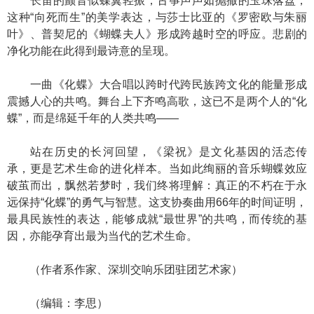
长笛的颤音似蝶翼轻振，古筝声声如抛撒的玉珠落盘，
这种“向死而生”的美学表达，与莎士比亚的《罗密欧与朱丽
叶》、普契尼的《蝴蝶夫人》形成跨越时空的呼应。悲剧的
净化功能在此得到最诗意的呈现。
一曲《化蝶》大合唱以跨时代跨民族跨文化的能量形成
震撼人心的共鸣。舞台上下齐鸣高歌，这已不是两个人的“化
蝶”，而是绵延千年的人类共鸣——
站在历史的长河回望，《梁祝》是文化基因的活态传
承，更是艺术生命的进化样本。当如此绚丽的音乐蝴蝶效应
破茧而出，飘然若梦时，我们终将理解：真正的不朽在于永
远保持“化蝶”的勇气与智慧。这支协奏曲用66年的时间证明，
最具民族性的表达，能够成就“最世界”的共鸣，而传统的基
因，亦能孕育出最为当代的艺术生命。
（作者系作家、深圳交响乐团驻团艺术家）
（编辑：李思）