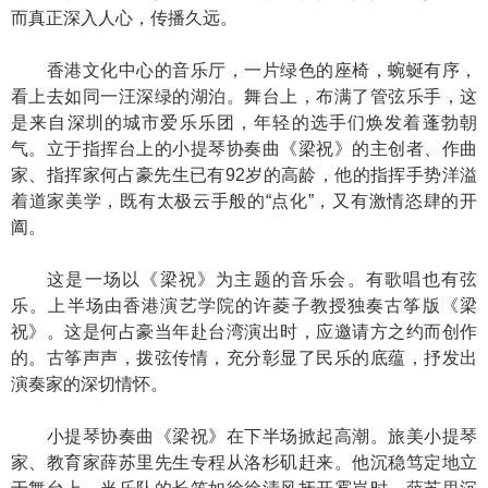
而真正深入人心，传播久远。
香港文化中心的音乐厅，一片绿色的座椅，蜿蜒有序，
看上去如同一汪深绿的湖泊。舞台上，布满了管弦乐手，这
是来自深圳的城市爱乐乐团，年轻的选手们焕发着蓬勃朝
气。立于指挥台上的小提琴协奏曲《梁祝》的主创者、作曲
家、指挥家何占豪先生已有92岁的高龄，他的指挥手势洋溢
着道家美学，既有太极云手般的“点化”，又有激情恣肆的开
阖。
这是一场以《梁祝》为主题的音乐会。有歌唱也有弦
乐。上半场由香港演艺学院的许菱子教授独奏古筝版《梁
祝》。这是何占豪当年赴台湾演出时，应邀请方之约而创作
的。古筝声声，拨弦传情，充分彰显了民乐的底蕴，抒发出
演奏家的深切情怀。
小提琴协奏曲《梁祝》在下半场掀起高潮。旅美小提琴
家、教育家薛苏里先生专程从洛杉矶赶来。他沉稳笃定地立