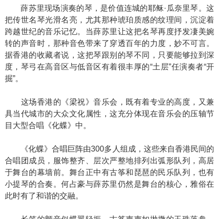
薛苏里现场演奏的琴，是价值连城的耶稣·瓜奈里琴。这
把传世名琴光滑名亮，尤其那种琥珀质感的纹理间，沉淀着
跨越世纪的音乐记忆。当薛苏里让这把名琴再度抒发凄美婉
转的声音时，那种音色带来了穿透百年的力度，妙不可言。
据香港的收藏者说，这把琴跟别的琴不同，只要能够拉到深
度，琴弓在高音区与低音区有着很丰厚的“土层”任演奏者“开
掘”。
这场香港的《梁祝》音乐会，既有着专业的高度，又兼
具当代城市的大众文化属性，这充分体现在音乐会的压轴节
目大型合唱《化蝶》中。
《化蝶》合唱巨阵由300多人组成，这些来自香港民间的
合唱团成员，服饰整齐、层次严整地排列出弧形队列，高居
于舞台的幕墙前。舞台正中有古筝和琵琶的民乐队列，也有
小提琴的合奏。何占豪与薛苏里仍然是舞台的核心，雅俗在
此时有了和谐的交融。