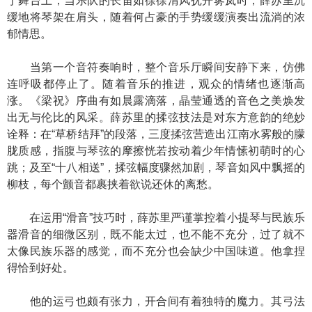
于舞台上，当乐队的长笛如徐徐清风抚开雾岚时，薛苏里沉
缓地将琴架在肩头，随着何占豪的手势缓缓演奏出流淌的浓
郁情思。
当第一个音符奏响时，整个音乐厅瞬间安静下来，仿佛
连呼吸都停止了。随着音乐的推进，观众的情绪也逐渐高
涨。《梁祝》序曲有如晨露滴落，晶莹通透的音色之美焕发
出无与伦比的风采。薛苏里的揉弦技法是对东方意韵的绝妙
诠释：在“草桥结拜”的段落，三度揉弦营造出江南水雾般的朦
胧质感，指腹与琴弦的摩擦恍若按动着少年情愫初萌时的心
跳；及至“十八相送”，揉弦幅度骤然加剧，琴音如风中飘摇的
柳枝，每个颤音都裹挟着欲说还休的离愁。
在运用“滑音”技巧时，薛苏里严谨掌控着小提琴与民族乐
器滑音的细微区别，既不能太过，也不能不充分，过了就不
太像民族乐器的感觉，而不充分也会缺少中国味道。他拿捏
得恰到好处。
他的运弓也颇有张力，开合间有着独特的魔力。其弓法