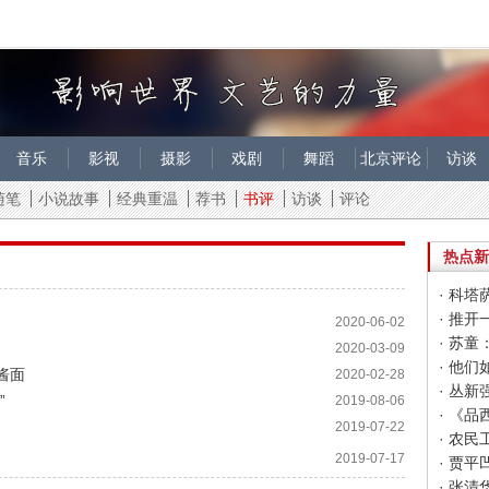
音乐
影视
摄影
戏剧
舞蹈
北京评论
访谈
随笔
小说故事
经典重温
荐书
书评
访谈
评论
热点新
· 科
· 推
2020-06-02
· 苏
2020-03-09
酱面
2020-02-28
· 丛
”
2019-08-06
· 《
2019-07-22
· 农
2019-07-17
· 贾
· 张