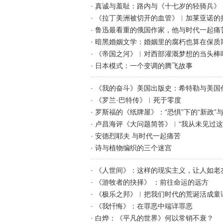
· 真诚与羞耻：路内与《十七岁的轻骑兵》
· 《拉丁美洲被切开的血管》︱加莱亚诺的
· 鲁迅最看重的俄国作家，他与时代一起痛
· 暗黑婚姻文学：婚姻里的腐朽也算在保质
· 《帝国之河》︱对西部灌溉梦想的当头棒
· 日本模式：一个变调的腾飞故事
· 《我的奋斗》美国出版史：希特勒与美国
· 《罗兰·巴特传》︱死于零度
· 罗斯福的《纸牌屋》：“恐惧”下的“新政”
· 卢昌海评《大问题简答》︱“我从未见过
· 安德烈耶夫 与时代一起痛苦
· 诗与植物编织的三个迷宫
· 《人世间》：这样的现实主义，让人如老
· 《游牧者的抉择》 ：前往命运的远方
· 《极乐之邦》︱把我们时代的荒诞活成童
· 《我忏悔》：在罪恶中端详罪恶
· 白烨：《平凡的世界》何以常销不衰？