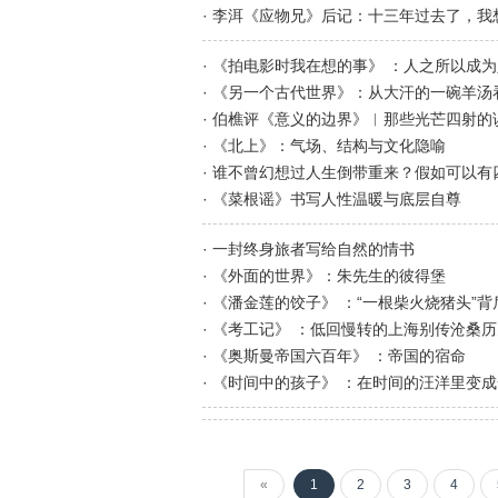
· 李洱《应物兄》后记：十三年过去了，我
· 《拍电影时我在想的事》 ：人之所以成
· 《另一个古代世界》：从大汗的一碗羊汤
· 伯樵评《意义的边界》︱那些光芒四射的
· 《北上》：气场、结构与文化隐喻
· 谁不曾幻想过人生倒带重来？假如可以
· 《菜根谣》书写人性温暖与底层自尊
· 一封终身旅者写给自然的情书
· 《外面的世界》：朱先生的彼得堡
· 《潘金莲的饺子》 ：“一根柴火烧猪头”
· 《考工记》 ：低回慢转的上海别传沧桑
· 《奥斯曼帝国六百年》 ：帝国的宿命
· 《时间中的孩子》 ：在时间的汪洋里变
«
1
2
3
4