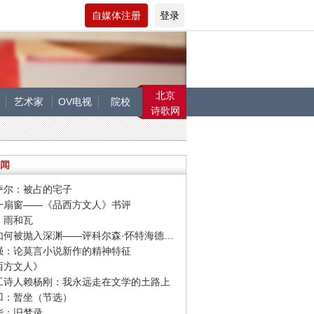
自媒体注册
登录
北京
艺术家
OV电视
院校
诗歌网
闻
塔萨尔：被占的宅子
开一扇窗——《品西方文人》书评
童：雨和瓦
· 他们如何被抛入深渊——评科尔森·怀特海德新作《尼科尔少年》
新强：论莫言小说新作的精神特征
品西方文人》
民工诗人赖杨刚：我永远走在文学的土路上
平凹：暂坐（节选）
清华：旧梦录