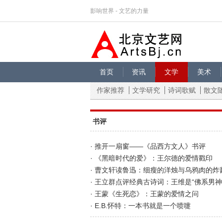
影响世界 - 文艺的力量
首页
资讯
文学
美术
作家推荐
文学研究
诗词歌赋
散文
书评
· 推开一扇窗——《品西方文人》书评
· 《黑暗时代的爱》：王尔德的爱情戳印
· 曹文轩读鲁迅：细瘦的洋烛与乌鸦肉的炸
· 王立群点评经典古诗词：王维是“佛系男神
· 王蒙《生死恋》：王蒙的爱情之问
· E.B.怀特：一本书就是一个喷嚏