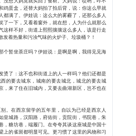
。没想大妈竟就买回了食材。大妈说：哎哟，咋不
和鸡蛋盒，还替大妈拍了拍后背，说：你这么早就
人都满了。伊娃说：这么大的雾霾了，还那么多人
笑了一下，又看着窗外，就在想，人为什么就那么
气这样不好，街道上熙熙攘攘这么多人，该是行走
散发着热量和污浊气味的火炉子、垃圾桶？！
个暂坐茶庄吗？伊娃说：是啊是啊，我得见见海
烫了：这不也和街道上的人一样吗？他们还都是
城西的要去城东，城南的要去城北，城北的要去城
京，来了住在旧城内，又要去曲湖新区，岂不也在
。在西京留学的五年里，自以为已经是西京人
如皇城路，汉阳路，府佑街，贡院街，书院巷，朱
巷，糖坊巷，端履门。在夸夸其谈这座城是中国十
梁上的雀斑都明显可见。更习惯了这里的风物和习