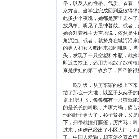
俗，以及人的性格、气质、衣着、
京方言。当学业完成回到圣彼得堡
此多少个夜晚，她都是梦里走在了
放风筝。听见了晨钟暮鼓。或者，
她会对着摊主大声地说，依然是生
角流油。或者，就挤身在城河沿岸
的男人和女人唱起来如同吼叫，嘴
头，发现了一只空塑料水瓶，就捡
即近去扶正，还用力地踩了踩树根
京是伊娃的第二故乡了，回圣彼得
吃罢饭，从房东家的楼上下来，
结了那么一大堆，以至于从架子的
桌上读过书，每每都有一只猫就跑
的是长长的叫唤，声嘶力竭，痛苦
他的肚子更大了，衫子紧身，又是
下，扫帚就搕打藤篷，厉声骂：叫
过来，伊娃已经出了小区大门，兀
了。中国人爱狗，却不怎么喜欢猫