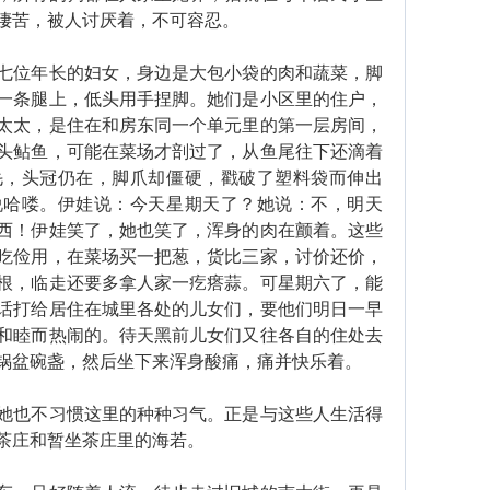
凄苦，被人讨厌着，不可容忍。
位年长的妇女，身边是大包小袋的肉和蔬菜，脚
一条腿上，低头用手捏脚。她们是小区里的住户，
太太，是住在和房东同一个单元里的第一层房间，
头鲇鱼，可能在菜场才剖过了，从鱼尾往下还滴着
毛，头冠仍在，脚爪却僵硬，戳破了塑料袋而伸出
说哈喽。伊娃说：今天星期天了？她说：不，明天
西！伊娃笑了，她也笑了，浑身的肉在颤着。这些
吃俭用，在菜场买一把葱，货比三家，讨价还价，
根，临走还要多拿人家一疙瘩蒜。可星期六了，能
话打给居住在城里各处的儿女们，要他们明日一早
和睦而热闹的。待天黑前儿女们又往各自的住处去
锅盆碗盏，然后坐下来浑身酸痛，痛并快乐着。
也不习惯这里的种种习气。正是与这些人生活得
茶庄和暂坐茶庄里的海若。