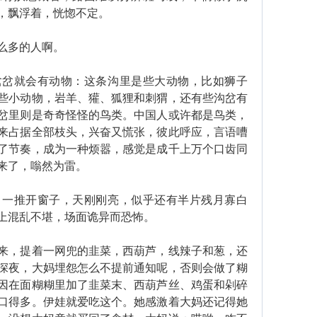
，飘浮着，恍惚不定。
么多的人啊。
就会有动物：这条沟里是些大动物，比如狮子
些小动物，岩羊、獾、狐狸和刺猬，还有些沟岔有
岔里则是奇奇怪怪的鸟类。中国人或许都是鸟类，
来占据全部枝头，兴奋又慌张，彼此呼应，言语嘈
了节奏，成为一种烦嚣，感觉是成千上万个口齿同
来了，嗡然为雷。
推开窗子，天刚刚亮，似乎还有半片残月寡白
上混乱不堪，场面诡异而恐怖。
，提着一网兜的韭菜，西葫芦，线辣子和葱，还
深夜，大妈埋怨怎么不提前通知呢，否则会做了糊
因在面糊糊里加了韭菜末、西葫芦丝、鸡蛋和剁碎
口得多。伊娃就爱吃这个。她感激着大妈还记得她