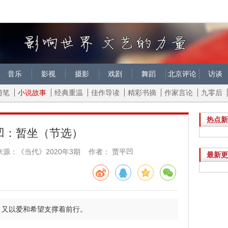
音乐
影视
摄影
戏剧
舞蹈
北京评论
访谈
随笔
小说故事
经典重温
佳作导读
精彩书摘
作家言论
九零后
热点新
凹：暂坐（节选）
来源：《当代》2020年3期 作者： 贾平凹
最新更
，又以爱和希望支撑着前行。