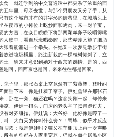
饮食，就连学到的中文普通话中都夹杂了浓重的西
的五年里，母亲去世，与那个男朋友又分了手，从
只有这个城市才有的井字形的街巷里，在城墙头上
坐在夜市的小摊位上吃炒面和烤肉，来一对羊宝，
硬的方言，在众目睽睽下将那两颗羊卵子咬嚼得嘴
的人簇中，看自乐班唱秦腔，那些精瘦又施了胭脂
大张着能塞进一个拳头。在她又一次梦见散步于街
着放进垃圾桶里，路边新栽的一棵桂树倾斜了，立
的土，醒来才意识到她对于西京的感情。是的，西
堡是回，回西京也是回，来来往往都是回家。
院子里，那张石桌上空竟然有了紫藤架，枝叶纠
四面垂下来，像是挂着了帘子。伊娃曾经在那张石
来，卧在一旁。猫还在吗？这念头刚一起，却传来
凄凉。伊娃一扭头，门房的老头举了扫帚跑过去，
没有对齐纽扣。伊娃说：大爷好！他好像是哼了一
，叫，大白天的你叫什么丧？！骂毕，似乎才反应
自咕哝：哦是伊娃吗？猫又在车棚顶上再一次声唤
，所有的狗都在人家里宠养，猫就在每个居民小区