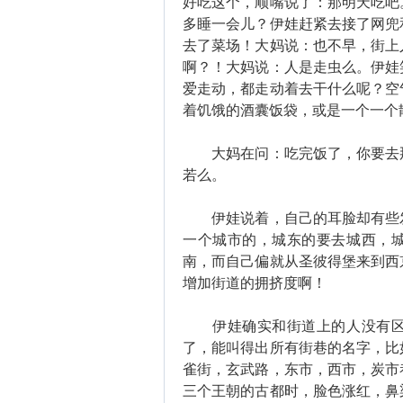
好吃这个，顺嘴说了：那明天吃吧
多睡一会儿？伊娃赶紧去接了网兜
去了菜场！大妈说：也不早，街上
啊？！大妈说：人是走虫么。伊娃
爱走动，都走动着去干什么呢？空
着饥饿的酒囊饭袋，或是一个一个
大妈在问：吃完饭了，你要去那
若么。
伊娃说着，自己的耳脸却有些发
一个城市的，城东的要去城西，
南，而自己偏就从圣彼得堡来到西
增加街道的拥挤度啊！
伊娃确实和街道上的人没有区别
了，能叫得出所有街巷的名字，比
雀街，玄武路，东市，西市，炭市
三个王朝的古都时，脸色涨红，鼻