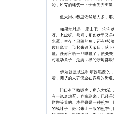
沦，所有的建筑一下子全失去重量
但大街小巷里依然是人多，那
如果地球是一座山吧，沟沟岔岔
呀、老虎呀、熊呀，那条岔里又是
水潭，生存了丑陋的鱼，还有些沟
数目庞大，飞起来遮天蔽日，落下
喳。任何言语一旦嘈喳了，便失去
时嗑动瓜子，是满世界的蚊蝇都聚
伊娃就是被这种烦嚣聒醒的，一
着，拥挤的人群便全在雾霾的街道
门口有了咳嗽声，房东大妈进来
有一纸盒鸡蛋。昨晚到来，已经是
烂饼等着的。糊烂饼是一种煎饼，
的线辣子，做出来比一般的煎饼可