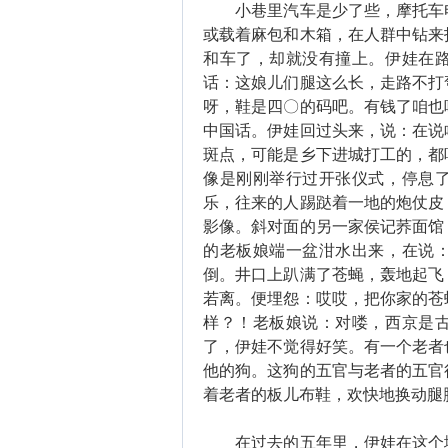
小巷里汽车是少了些，摩托车电
或载着麻包和木箱，在人群中钻来
和车了，却就没有撞上。伊娃在
话：这娘儿们腿这么长，走路不打
呀，鞋是四〇的码吧。有钱了咱也
中国话。伊娃回过头来，说：在说
斑点，可能是乡下进城打工的，都
像是刚刚举行过开张仪式，停息
乐，往来的人踢跶着一地的炮仗皮
影像。斜对面的另一家侯记荞面馆
的老板娘端一盆泔水出来，在说
倒。井口上趴满了苍蝇，轰地起飞
若离。便埋怨：哎哎，把你家的苍
样？！老板娘说：对喽，西京是
了，伊娃不觉得好笑。有一个老者
他的狗。这狗的五官与老者的五官
着老者的板儿布鞋，欢快地换动腿
在过去的五年里，伊娃在这个城