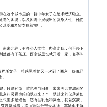
在这个城市里的一群中年女子在追求经济独立、
遭遇的困境，以及困境中展现出的复杂人性。她们
又以爱和希望支撑着前行。
南来北往，有多少人忙忙；爬高走低，何不停下
到处都有了茶庄。西京城里也就开着一家，名字叫
俄罗斯女子，总感觉着她又一次到了西京，好像已
市。
，只是轻微，谁也没当回事，常常黑云在城南的
北京的雾霾也给咱飘些来了？！飘过来的仅薄薄如
空气里多是烟色，还有些乳色和褐色，初若溟蒙，
像有妖魅藏着，路面难以分辨斑马线，车辆似乎沉