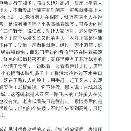
动自行车却多，骑技又绝对高超，后座上坐着人
拐去，不断发出呼啸声和刹闸声，每每就要撞上人
路台上走，总觉得有人在跟随，就听着两个人在说
弯，是没有膝盖吗？个头高挑着漂亮，可多大的脚
吃口洋野食。说低点，别让人家听见。老外听不懂
啥？！两个头发又长又乱的男人，衣服上满是油漆
吓住了，哎哟一声撒腿就跑。经过一家小酒店，好
了锣鼓和鞭炮，而彩门旁边的音箱里还在响着摇滚
，红色的纸屑起落不定，雾霾里便有了花叶飘零的
，坐满了食客，一边吃着一边看着伊娃走过，店里
：小心把面条喂到鼻子上！将泔水往路边下水井口
，落在了路过人的脸上，用手赶，赶了又来，若即
蝇管住！老板娘说：它不姓侯。那人说：古城就这
古城，这苍蝇就是从汉唐一路飞来的！好多人在笑
也没有笑。老者低着头只是往前走，紧随身后的是
很近似，但狗的个头矮，不能仰头看到高处，只盯
脚。
市见过很多这样的老者。他们相貌清癯，表情庄