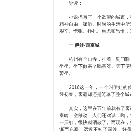
导读：
小说描写了一个欲望的城市，和
精神自由、潇洒、时尚的生活中所
艰辛、慌张、挣扎、焦虑和恐惧，
一 伊娃·西京城
杭州有个山寺，挂着一副门联：
坐坐。坐下做甚？喝茶呀。天下便
暂坐。
2016这一年，一个叫伊娃的
经初春，雾霾却还是笼罩了整个城
其实，这里在五年前就有了雾霾
秦岭上空移动，人们还戏谑：哟，
一层纱，很快就消散了。而现在，
渐而充塞，远近不知了深浅，好