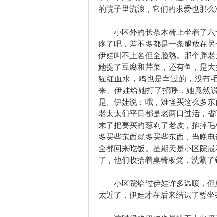
的院子里流浪，它们的求爱也那么
小区外的长条木椅上坐着了六七
疼了吧，差不多都是一条腿放在另
伊娃叫不上名但全脸熟。那个胖老
她提了豆腐和芹菜，还有鱼，是大
猩红血水，鸡也是宰过的，没有
来。伊娃给她打了招呼，她竟然
是。伊娃说：哦，难怪买这么多东
老太太们平日都是老两口过活，省
末了把要买的葱剥了老皮，掐掉毛
多买些东西就多买些东西，当晚电
全都回来吃饭。星期天是小区院最
了，他们收拾着桌椅板凳，洗涮了
小区院给过伊娃许多温暖，但她
太近了，伊娃才在后来结识了暂坐