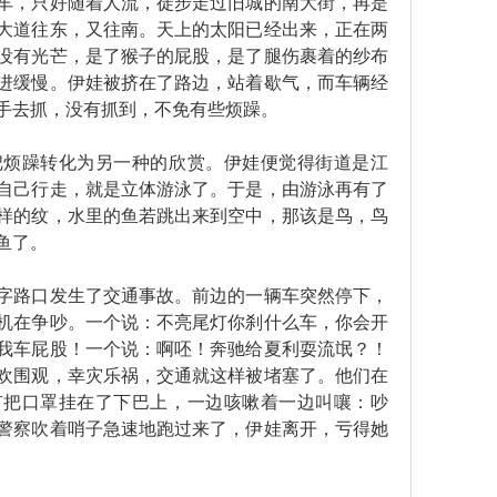
，只好随着人流，徒步走过旧城的南大街，再是
大道往东，又往南。天上的太阳已经出来，正在两
没有光芒，是了猴子的屁股，是了腿伤裹着的纱布
进缓慢。伊娃被挤在了路边，站着歇气，而车辆经
手去抓，没有抓到，不免有些烦躁。
躁转化为另一种的欣赏。伊娃便觉得街道是江
自己行走，就是立体游泳了。于是，由游泳再有了
样的纹，水里的鱼若跳出来到空中，那该是鸟，鸟
鱼了。
路口发生了交通事故。前边的一辆车突然停下，
机在争吵。一个说：不亮尾灯你刹什么车，你会开
我车屁股！一个说：啊呸！奔驰给夏利耍流氓？！
欢围观，幸灾乐祸，交通就这样被堵塞了。他们在
有把口罩挂在了下巴上，一边咳嗽着一边叫嚷：吵
警察吹着哨子急速地跑过来了，伊娃离开，亏得她
。