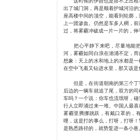
这时候的伊娃也是搭不上出租车
出了城门洞，再是顺着护城河沿的
座高楼中间的顶空，能看到轮廓，
上一团渗血。仍然是车多人稠，前
过，将雾霾冲破成一片一片的，伸
把心平静下来吧，尽量地能把烦
河，雾霾如同白浪在汹涌不定，而
想象：天上的水和地上的水都是一
在空中飞着又钻进水里，那又该是
但是，在街道朝南的第三个丁字
后边的一辆车就追了尾，双方的司
车吗？一个说：你车也流氓呀，碰
行人立即涌过来一堆。中国人最喜
雾霾里腾挪跳跃，有戴口罩的，
哩，这是打的事么，打呀，打呀！
是熟悉路径的，就势踅进一条小巷