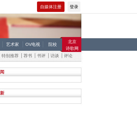
自媒体注册
登录
北京
艺术家
OV电视
院校
诗歌网
特别推荐
荐书
书评
访谈
评论
闻
新