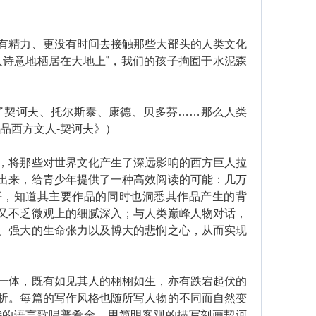
精力、更没有时间去接触那些大部头的人类文化
人诗意地栖居在大地上”，我们的孩子拘囿于水泥森
契诃夫、托尔斯泰、康德、贝多芬……那么人类
品西方文人-契诃夫》）
将那些对世界文化产生了深远影响的西方巨人拉
出来，给青少年提供了一种高效阅读的可能：几万
平，知道其主要作品的同时也洞悉其作品产生的背
又不乏微观上的细腻深入；与人类巅峰人物对话，
、强大的生命张力以及博大的悲悯之心，从而实现
体，既有如见其人的栩栩如生，亦有跌宕起伏的
析。每篇的写作风格也随所写人物的不同而自然变
诗的语言歌唱普希金，用简明客观的描写刻画契诃