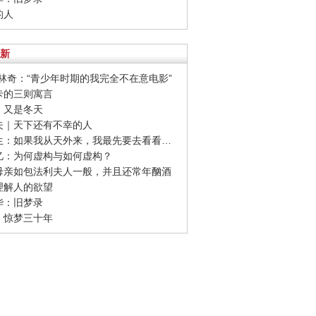
的人
新
卫·林奇：“青少年时期的我完全不在意电影”
夫卡的三则寓言
红：又是冬天
诃夫｜天下还有不幸的人
· 史铁生：如果我从天外来，我最先要去看看足球
安忆：为何虚构与如何虚构？
果母亲如包法利夫人一般，并且还常年酗酒
何理解人的欲望
清华：旧梦录
毛：惊梦三十年