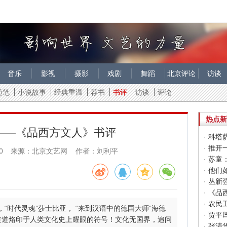
音乐
影视
摄影
戏剧
舞蹈
北京评论
访谈
随笔
小说故事
经典重温
荐书
书评
访谈
评论
热点新
——《品西方文人》书评
· 科
· 推
0
来源：北京文艺网 作者：刘利平
· 苏
· 丛
· 《
· 农
，“时代灵魂”莎士比亚， “来到汉语中的德国大师”海德
· 贾
道道烙印于人类文化史上耀眼的符号！文化无国界，追问
· 张