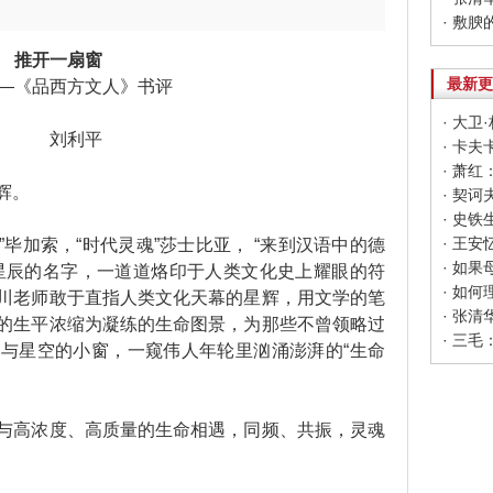
· 敷腴
推开一扇窗
最新更
《品西方文人》书评
· 大
刘利平
· 卡
· 萧
辉。
· 契
· 王
毕加索，“时代灵魂”莎士比亚， “来到汉语中的德
· 如
星辰的名字，一道道烙印于人类文化史上耀眼的符
· 如
川老师敢于直指人类文化天幕的星辉，用文学的笔
· 张
的生平浓缩为凝练的生命图景，为那些不曾领略过
· 三
与星空的小窗，一窥伟人年轮里汹涌澎湃的“生命
高浓度、高质量的生命相遇，同频、共振，灵魂