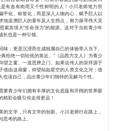
先是有血有肉而又个性鲜明的人！小川老师笔力所
扁平化、标签化，而是深入人物内心，赋予巨人以
求地追溯巨人的童年及人生拐点，努力探寻伟大灵
思索其强大“生命张力”的能源。这对于当前青少年
成长也是一种引领。
味；更是沉浸而生成独属自己的体验带入当下。
经典拒绝一切轻佻的靠近。”《品西方文人》为青少
仰望之窗、一道思辨之门。如果说伟人的崇拜源于
子借由这扇窗，仰望灿如星空的人类文化之河；借
人也读自己，品出青少年们独特的见解与个性。
要青少年们拥有丰厚的文化底蕴和开阔的世界眼
的精彩会吸引你走得更远！
的文学，只有文学的创新。小川老师行在路上，
与思考的路上。