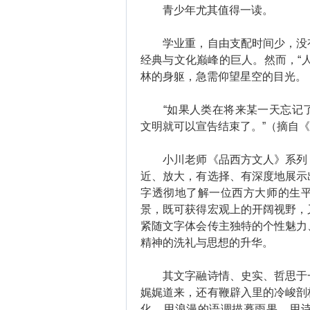
青少年尤其值得一读。
学业重，自由支配时间少，没有
经典与文化巅峰的巨人。然而，“
林的身躯，急需仰望星空的目光。
“如果人类在将来某一天忘记了
文明就可以宣告结束了。”（摘自《
小川老师《品西方文人》系列，
近、放大，有选择、有深度地展示
字透彻地了解一位西方大师的生
景，既可获得宏观上的开阔视野，
紧随文字体会传主独特的个性魅力
精神的洗礼与思想的升华。
其文字融诗情、史实、哲思于一
娓娓道来，还有鞭辟入里的冷峻剖
化，用浪漫的语调描摹雨果，用