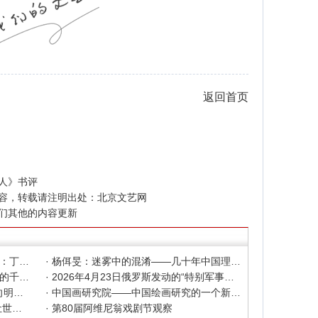
返回首页
人》书评
容，转载请注明出处：
北京文艺网
们其他的内容更新
· 色彩之外 Au delà de la polychromie：丁绍光、杨佴旻、Alain Cardenas·Castro巴黎展
· 杨佴旻：迷雾中的混淆——几十年中国理论界对"先锋"的误读，对创作的误导
· 杨佴旻：当代回响，贾平凹与文人画的千年续章
· 2026年4月23日俄罗斯发动的“特别军事行动”已进入第5个年头，俄乌局势最新综述
· 2025北京文艺网诗人奖：98岁诗人向明荣获特别奖，陈东东荣获诗人奖，茱萸荣获年度诗人奖！
· 中国画研究院——中国绘画研究的一个新开篇
· 中新社东西问采访实录｜ 杨佴旻：让世界走向中国绘画
· 第80届阿维尼翁戏剧节观察