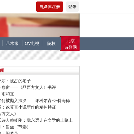
自媒体注册
登录
北京
艺术家
OV电视
院校
诗歌网
闻
塔萨尔：被占的宅子
开一扇窗——《品西方文人》书评
童：雨和瓦
· 他们如何被抛入深渊——评科尔森·怀特海德新作《尼科尔少年》
新强：论莫言小说新作的精神特征
品西方文人》
民工诗人赖杨刚：我永远走在文学的土路上
平凹：暂坐（节选）
清华：旧梦录