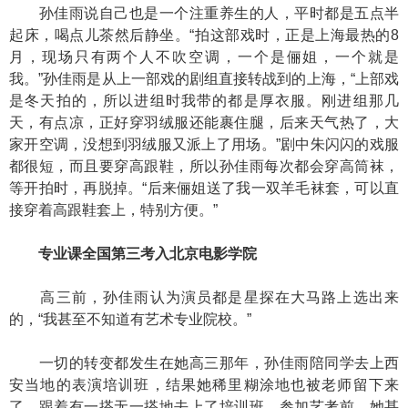
孙佳雨说自己也是一个注重养生的人，平时都是五点半
起床，喝点儿茶然后静坐。“拍这部戏时，正是上海最热的8
月，现场只有两个人不吹空调，一个是俪姐，一个就是
我。”孙佳雨是从上一部戏的剧组直接转战到的上海，“上部戏
是冬天拍的，所以进组时我带的都是厚衣服。刚进组那几
天，有点凉，正好穿羽绒服还能裹住腿，后来天气热了，大
家开空调，没想到羽绒服又派上了用场。”剧中朱闪闪的戏服
都很短，而且要穿高跟鞋，所以孙佳雨每次都会穿高筒袜，
等开拍时，再脱掉。“后来俪姐送了我一双羊毛袜套，可以直
接穿着高跟鞋套上，特别方便。”
专业课全国第三考入北京电影学院
高三前，孙佳雨认为演员都是星探在大马路上选出来
的，“我甚至不知道有艺术专业院校。”
一切的转变都发生在她高三那年，孙佳雨陪同学去上西
安当地的表演培训班，结果她稀里糊涂地也被老师留下来
了，跟着有一搭无一搭地去上了培训班，参加艺考前，她甚