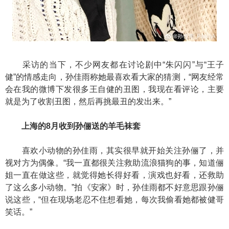
采访的当下，不少网友都在讨论剧中“朱闪闪”与“王子
健”的情感走向，孙佳雨称她最喜欢看大家的猜测，“网友经常
会在我的微博下发很多王自健的丑图，我现在看评论，主要
就是为了收割丑图，然后再挑最丑的发出来。”
上海的8月收到孙俪送的羊毛袜套
喜欢小动物的孙佳雨，其实很早就开始关注孙俪了，并
视对方为偶像。“我一直都很关注救助流浪猫狗的事，知道俪
姐一直在做这些，就觉得她长得好看，演戏也好看，还救助
了这么多小动物。”拍《安家》时，孙佳雨都不好意思跟孙俪
说这些，“但在现场老忍不住想看她，每次我偷看她都被健哥
笑话。”