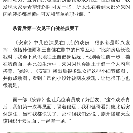
发现大家更希望朱闪闪可爱一些，所以现在看到大部分朱闪
闪的装扮都是偏向可爱和简单的职业装。”
杀青后第一次见王自健差点哭了
《安家》中几位演员在门店的戏份，很多都是即兴发
挥，包括孙佳雨和王自健在剧中的日常互动，“比如房店长说
我时，我会下意识地往王自健身后躲，他则会往前一步，挡
在我前面。再比如生活中，朱闪闪只会跟王子健一个人勾肩
搭背。”她说，《安家》播出后很多观众把这些小细节截图，
并做成动图，看到自己的小设计被网友发现，让她很开心也
很满足。
而一部《安家》也让几位演员成了好朋友。“这个戏杀青
后，我们第一次再见面，隔着很远，我和健哥看到彼此后突
然定住，当时我都快哭了。那时候我们还说，剧开播那天应
该组织个云见面，一起哭一场。”