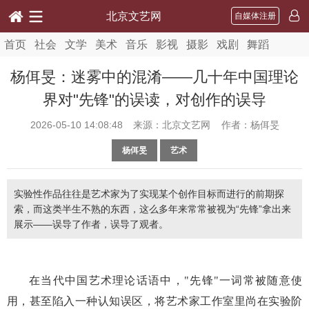
北京文艺网
自媒体注册
首页
社会
文学
美术
音乐
影视
摄影
戏剧
舞蹈
杨佴旻：迷雾中的混淆——几十年中国理论
界对"先锋"的误读，对创作的误导
2026-05-10 14:08:48
来源：北京文艺网 作者：杨佴旻
杨佴旻
艺术
实验性作品往往是艺术家为了实现某个创作目标而进行的前期探
索，而这类半生不熟的东西，这么多年来常常被视为“先锋”拿出来
展示——误导了作者，误导了观者。
在当代中国艺术理论话语中，
"先锋"一词常被随意使
用，甚至陷入一种认知误区
，
将艺术家工作室里尚在实验阶