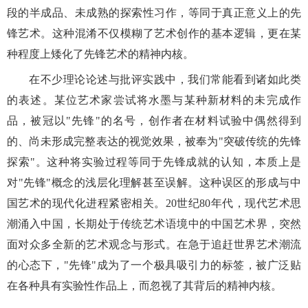
段的半成品、未成熟的探索性习作，等同于真正意义上的先
锋艺术。这种混淆不仅模糊了艺术创作的基本逻辑，更在某
种程度上矮化了先锋艺术的精神内核。
在不少理论论述与批评实践中，我们常能看到诸如此类
的表述。某位艺术家尝试将水墨与某种新材料的未完成作
品，被冠以
"先锋"的名号
，
创作者在材料试验中偶然得到
的、尚未形成完整表达的视觉效果，被
奉
为
"突破传统的先锋
探索"。这种将实验过程等同于先锋成
就
的认知，本质上是
对
"先锋"概念的浅层化理解
甚至误解
。
这种误区的形成与中
国艺术的现代化进程紧密相关。
20世纪80年代，现代艺术思
潮涌入中国，长期处于传统艺术语境中的中国艺术界，突然
面对众多全新的艺术观念与形式。在急于追赶世界艺术潮流
的心态下，"先锋"成为了一个极具吸引力的标签，被广泛贴
在各种具有
实验
性作品上，而忽视了其背后的精神
内核
。