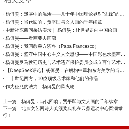
· 杨佴旻：迷雾中的混淆——几十年中国理论界对"先锋"的误读，对创作的误导
· 杨佴旻：当代回响，贾平凹与文人画的千年续章
· 中新社东西问采访实录｜ 杨佴旻：让世界走向中国绘画
· 杨佴旻——看画要去画廊
· 杨佴旻：我画教皇方济各（Papa Francesco）
· 杨佴旻：坚守中国中心主义人文思想——中国彩色水墨画的新生与崛起为国际艺术市场带来美学革新
· 杨佴旻罗马教廷历史与艺术遗产保护委员会成立百年艺术作品交付在罗马举行
· 【DeepSeek评论】杨佴旻：在解构中重构东方美学的当代先知
· 二十世纪西方，10位顶级艺术家和他们的作品
· 作为征兆的法力：杨佴旻的风火轮
上一篇：
杨佴旻：当代回响，贾平凹与文人画的千年续章
下一篇：
北京文艺网诗人奖颁奖典礼在云鼎运动中心圆满举
行！