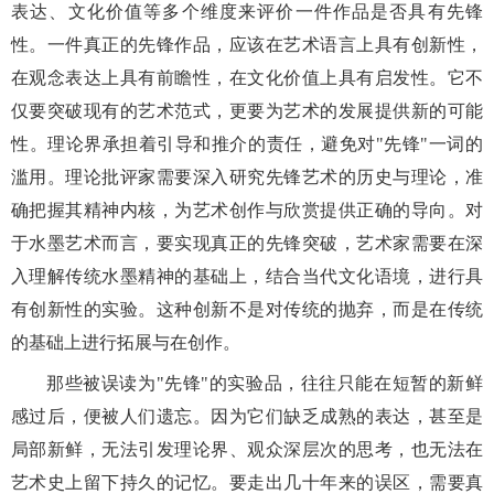
表达、文化价值等多个维度来评价一件作品是否具有先锋
性。一件真正的先锋作品，应该在艺术语言上具有创新性，
在观念表达上具有前瞻性，在文化价值上具有启发性。它不
仅要突破现有的艺术范式，更要为艺术的发展提供新的可能
性。理论界承担着引导和推介的责任，避免对
"先锋"一词的
滥用。理论批评家需要深入研究先锋艺术的历史与理论，准
确把握其精神内核，为艺术创作与欣赏提供正确的导向。
对
于水墨艺术而言，要实现真正的先锋突破，艺术家需要在深
入理解传统水墨精神的基础上，结合当代文化语境，进行具
有创新性的实验。这种创新不是对传统的抛弃，而是在传统
的基础上进行拓展与在创作。
那些被误读为
"先锋"的实验品，往往只能在短暂的新鲜
感过后，便被人们遗忘。因为它们缺乏成熟的表达，
甚至是
局部新鲜，
无法引发
理论界、
观众深层次的思考，也无法在
艺术史上留下持久的
记忆
。
要走出几十年来的误区，需要真