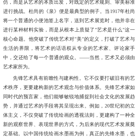
仿，而是从艺术的本质出发，对既定的艺术规则、审美标准
进行挑战。杜尚的《泉》便是最典型的例子。当
1917年杜尚
将一个普通的小便池签上名字，送到艺术展览时，他并非在
进行某种材料实验，而是从根本上质疑了"艺术是什么"这一
核心命题。他突破了传统艺术对"美"的定义，打破了艺术与
生活的界限，将艺术的话语权从专业的艺术家、评论家手
中，交还给了每一个普通的观众。
——
当然，艺术又必须由
艺术家所为。
先锋艺术具有前瞻性与建构性。它不仅要打破旧有的艺
术秩序，更要建构新的艺术观念与价值体系。先锋艺术家如
同时代的预言家，他们能够敏锐地捕捉到社会文化的发展趋
势，并通过艺术的手段将其呈现出来。例如，
20世纪初的立
体主义，不仅突破了传统绘画的透视法则，更建构了一种全
新的观察世界、表现世界的方式，为后来的现代艺术发展奠
定基础。
以中国传统绘画水墨画为例，真正的先锋水墨，也