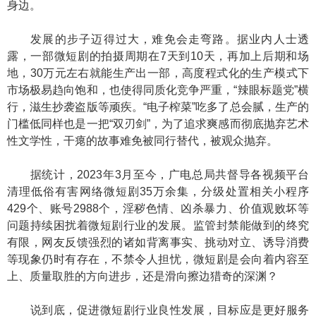
身边。
发展的步子迈得过大，难免会走弯路。据业内人士透
露，一部微短剧的拍摄周期在7天到10天，再加上后期和场
地，30万元左右就能生产出一部，高度程式化的生产模式下
市场极易趋向饱和，也使得同质化竞争严重，“辣眼标题党”横
行，滋生抄袭盗版等顽疾。“电子榨菜”吃多了总会腻，生产的
门槛低同样也是一把“双刃剑”，为了追求爽感而彻底抛弃艺术
性文学性，干瘪的故事难免被同行替代，被观众抛弃。
据统计，2023年3月至今，广电总局共督导各视频平台
清理低俗有害网络微短剧35万余集，分级处置相关小程序
429个、账号2988个，淫秽色情、凶杀暴力、价值观败坏等
问题持续困扰着微短剧行业的发展。监管封禁能做到的终究
有限，网友反馈强烈的诸如背离事实、挑动对立、诱导消费
等现象仍时有存在，不禁令人担忧，微短剧是会向着内容至
上、质量取胜的方向进步，还是滑向擦边猎奇的深渊？
说到底，促进微短剧行业良性发展，目标应是更好服务