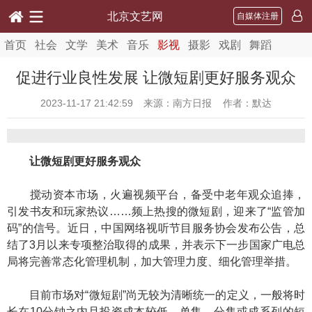
北京文艺网
自媒体注册
首页
社会
文学
美术
音乐
影视
摄影
戏剧
舞蹈
促进行业良性发展 让微短剧更好服务观众
2023-11-17 21:42:59
来源：南方日报 作者：默达
让微短剧更好服务观众
搅动资本市场，火遍视频平台，备受中老年观众追捧，
引发书友和玩家热议……频上热搜的微短剧，迎来了“监管加
码”的信号。近日，中国网络视听节目服务协会发布公告，总
结了3月以来专项整治取得的成果，并表示下一步国家广电总
局将完善常态化管理机制，加大管理力度、细化管理举措。
目前市场对“微短剧”尚无较为清晰统一的定义，一般将时
长在10分钟之内且投资成本较低，单集、分集或成系列的短