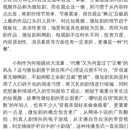
视频作品称为微短剧。而在观众这一侧，则习惯于从内容特
点出发，将那些情节简单、节奏紧凑、抓住观众“爽点”且极易
上瘾的作品口头归入其中。对比短视频，微短剧的情节趋于
模板化，表演性更强，场景和道具也都较为完善。而同为戏
剧作品，微短剧和网剧、电视剧不仅时长不同，投资力度、
内容原创性、演员素质等方面也有一定差距，更像是一种“代
餐”。
小制作为何能撬动大流量，“代餐”又为何盖过了“正餐”的
风头？这与微短剧善于抓住用户心理这点密不可分。“开倍速
看无聊网剧，不如闲暇之余刷‘总裁’‘赘婿’”，微短剧实则是利
用了人们碎片化的阅读习惯，将冗长的剧情进行缩编，同时
把想象和情感代入的空间留给了观众。相较于着重分享生活
的短视频，故事性微短剧的受众面更广，哪怕是自诩“阅剧无
数”的年轻人，也有不少人“背着亲朋好友偷偷观看”。更重要
的一点是，微短剧的概念包含更广，从网络小说的广告翻
拍，到真人剧情向的电子游戏，从主播自导自演的带货视
频，到文物保护栏目中的“小剧场”，这种传播形式一直在我们