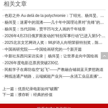
相关文章
· 色彩之外 Au delà de la polychromie：丁绍光、杨佴旻、Alain Cardenas·Castro巴黎展
· 杨佴旻：迷雾中的混淆——几十年中国理论界对"先锋"的误读，对创作的误导
· 杨佴旻：当代回响，贾平凹与文人画的千年续章
· 2026年4月23日俄罗斯发动的“特别军事行动”已进入第5个年头，俄乌局势最新综述
· 2025北京文艺网诗人奖：98岁诗人向明荣获特别奖，陈东东荣获诗人奖，茱萸荣获年度诗人奖！
· 中国画研究院——中国绘画研究的一个新开篇
· 中新社东西问采访实录｜ 杨佴旻：让世界走向中国绘画
· 2026年度电影总票房突破230亿
· 民航学子在廊坊临空“起飞”——产教融合铺就蓝天梦想跑道
· 网线连通产销路，云端赋能产业兴——永清工业品直播“播”出转型新天地
上一篇：
优质纪录电影如何“破圈”
下一篇：
濮存昕：经典的价值