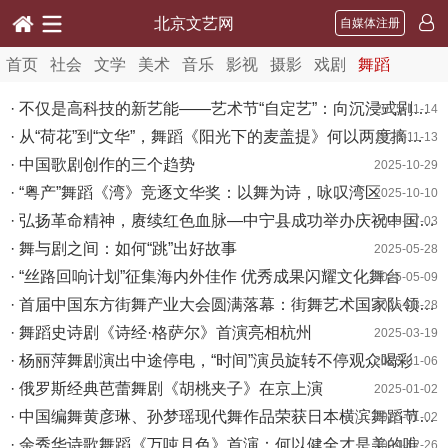
北京文艺网
自媒体注册
首页
社会
文学
美术
音乐
影视
摄影
戏剧
舞蹈
· 不仅是高科技的新艺能——艺术节“自定艺”：向沉浸式剧场发起挑战
2025-11-14
· 从“荷花”到“文华”，舞蹈《阳光下的麦盖提》何以两度摘奖？
2025-11-13
· 中国歌剧创作的三个趋势
2025-10-29
· “粤产”舞蹈《湾》竞逐文华奖：以舞为诗，咏叹湾区
2025-10-10
· 弘扬革命精神，赓续红色血脉—中宁县成功举办庆祝中国共产党成立104周年音乐舞蹈史诗《东方红》文艺演出
2025-07-03
· 舞与剧之间：如何“跳”出好故事
2025-05-28
· “丝路回响计划”征集海内外佳作 优秀成果闪耀文化舞台
2025-05-09
· 首届中国东方街舞产业大会圆满落幕：街舞艺术国家队领航，开启街舞产业黄金时代
2025-03-28
· 舞蹈史诗剧《诗经·格萨尔》首演亮相杭州
2025-03-19
· 杨丽萍舞剧演出中途停电，“时间”演员旋转不停观众喝彩
2025-01-06
· 俄罗斯经典芭蕾舞剧《胡桃夹子》在京上演
2025-01-02
· 中国编舞黄彦琳、孙梦瑶现代舞作品荣获日本横滨舞蹈节三项大奖
2025-01-02
· 余秀华诗歌舞蹈《万吨月色》首演：何以健全才是美的唯一答案
2024-12-26