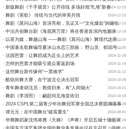
· 新版舞剧《千手观音》公开排练 多场好戏“扎堆”新春
2024-12-23
· 舞剧《英歌》 传统与当代的审美共情
2024-12-23
· 舞剧《莫问山海》首演亮相，见证又一“文化爆款”的诞生
2024-12-23
· 中法共创舞台剧《海底两万里》将在香港首演内地巡演
2024-12-19
· 以茶为媒，舞越山海 ——舞剧《莫问山海》舞现代之美、品中式浪漫
2024-12-10
· 中国著名歌舞编导夏冰山水恋三部曲： 野山灵、郁江号、喜盈轿
2024-12-05
· 法国芭蕾：让舞蹈成为足尖上的艺术
2024-11-28
· 怎样的芭蕾才能吸引观众重返剧场
2024-11-14
· 这些舞台新作缘何“一票难求”
2024-11-12
· 酷炫街舞大赛，在宁波北仑决出冠军
2024-10-29
· 青年舞者胡沈员：敦煌归来，有“人间烟火”
2024-10-21
· 舞剧《李清照》：翩跹间见海棠依旧
2024-10-18
· 2024 CSPL第二届青少年街舞冠军赛全国总决赛圆满落幕
2024-08-29
· 谭元元：在中国舞台“破茧重生”
2024-08-01
· 华裔舞蹈家沈伟将携《天梯》《声希》开启五城十场巡演
2024-07-29
· 中国东方演艺集团全国街舞业务发展会议在京召开，共绘行业发展蓝图
2024-07-05