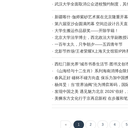
· 武汉大学全面取消公众进校预约制度，其
· 新疆喀什·伽师紫砂艺术展在北京隆重开幕
· 第六届亚沙会圆满闭幕 空间总设计吕天
· 大学生搬运作品获奖——开除学籍！
· 北京大学法学博士，西北政法大学副教
· 一百年太久，只争朝夕——五四青年节
· 西红门新光界“城市书香生活节·图书文创
· 《山海经与十二生肖》系列海南消博会限
· 春风正好 碰杯不碰方向盘 保乐力加中国
· 杨佴旻：当“世界油阀”沦为博弈筹码，
· 发现中国之美 遇见魅力北京 2026“你
· 美狮东方文化行于京再启新程 在步履和
«
1
2
3
4
5