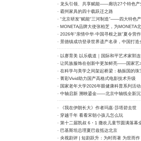
· 龙头引领、共享赋能——廊坊27个特色
· 霸州家具的四十载跃迁之路
· “北京研发”赋能“三河制造”——四大特
· MONETA品牌大使张柏芝，为MONET
· 2026年“亲情中华·中国寻根之旅”夏令
· 景德镇成功登录世界遗产名录，中国打
· 以赛育美 以乐载道｜国际和平艺术家郭
· 在科学与美学之间架起桥梁：杨振国的珠
· 菁彩Vivid助力国产高格式电影技术升级
· 中轴启新 溯映鎏金——北京中轴线全新
· 《我在伊朗长大》作者玛嘉·莎塔碧去世
· 穿越千年 看看宋朝小孩儿怎么玩
· 巴基斯坦总理夏巴兹抵达北京
· 央视剧评 | 短剧跃升：为时而著 为世而