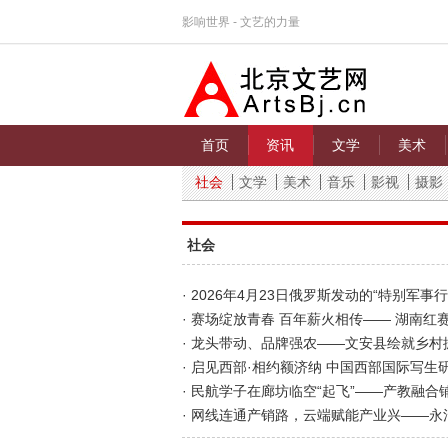
影响世界 - 文艺的力量
首页
资讯
文学
美术
社会
文学
美术
音乐
影视
摄影
社会
· 2026年4月23日俄罗斯发动的“特别军
· 赛场绽放青春 百年薪火相传—— 湖南
· 龙头带动、品牌强农——文安县绘就乡村振
· 启见西部·相约额济纳 中国西部国际写
· 民航学子在廊坊临空“起飞”——产教融
· 网线连通产销路，云端赋能产业兴——永