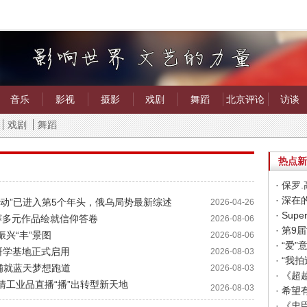
音乐
影视
摄影
戏剧
舞蹈
北京评论
访谈
戏剧
舞蹈
热点新
· 保
· 深
事行动”已进入第5个年头，俄乌局势最新综述
2026-04-26
红赛多元作品绘就信仰答卷
2026-08-06
兴“丰”景图
2026-08-06
· “
生研学基地正式启用
2026-08-03
· “
合铺就蓝天梦想跑道
2026-08-03
· 《
清工业品直播“播”出转型新天地
2026-08-03
· 《