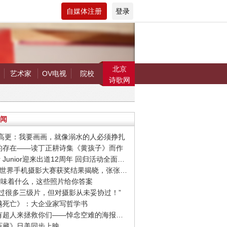
自媒体注册
登录
北京
艺术家
OV电视
院校
诗歌网
闻
罗.高更：我要画画，就像溺水的人必须挣扎
在的存在——读丁正耕诗集《黄孩子》而作
· Super Junior迎来出道12周年 回归活动全面启动
· 第9届世界手机摄影大赛获奖结果揭晓，张张惊艳你的视觉！
爱”意味着什么，这些照片给你答案
我拍过很多三级片，但对摄影从未妥协过！”
超越死亡》：大企业家写哲学书
· 希望有超人来拯救你们——悼念空难的海报设计作品
忠臣藏》日美同步上映