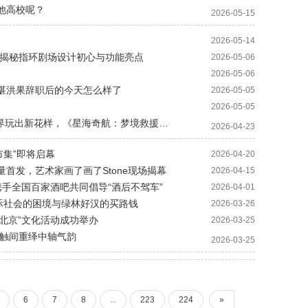
他高校呢？
2026-05-15
2026-05-14
直揭秘指环剧场设计初心与功能亮点
2026-05-06
2026-05-06
授谌洪果辞职后的今天怎么样了
2026-05-05
2026-05-05
· 北影节炸场!王者荣耀X上海天文馆双IP跨界玩出新花样，《星海奇航：梦境救援》解锁影视娱乐商业新可能
2026-04-23
市集”即将启幕
2026-04-20
量首发，艺术家画了画了Stone现场揭幕
2026-04-15
携手全国百家酒吧共同倡导“酒后不驾车”
2026-04-01
国际社会的困境与绿林好汉的买路钱
2026-03-26
好，北京”文化活动成功举办
2026-03-25
笔触间重绎中轴气韵
2026-03-25
6
7
8
...
223
224
»