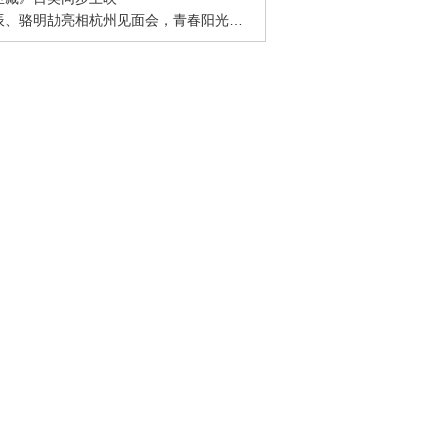
· 周彦辰、骆明劼亮相杭州见面会，青春阳光活力十足