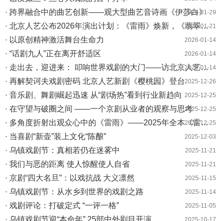
· 跨界融合中的曲艺创新——观大型曲艺音诗画《伊莎白》
2026-01-29
· 北京人艺公布2026年演出计划：《雷雨》焕新，《翡翠城》等中外新作纷呈
2026-01-21
· 以原创精神激活舞台生命力
2026-01-14
· “话剧九人”正在离开舒适区
2026-01-14
· 走出去，迎进来： 叩响世界戏剧的大门——访北京人艺院长冯远征
2026-01-14
· 再解契诃夫戏剧密码 北京人艺新剧《樱桃园》登台
2025-12-26
· 音乐剧、舞剧崛起迅速 从“剧场热”看到行业新趋向
2025-12-25
· 在守望与破圈之间 ——一个京剧从业者的观察与思考
2025-12-25
· 多角度折射出观众心中的《雷雨》——2025年全本《雷雨》竞相上演探微
2025-12-25
· 当喜剧“新壶”装上文化“陈酿”
2025-12-03
· 乌镇戏剧节：真相若仍在迷雾中
2025-11-21
· 我们与恶的距离 使人惊醒使人自省
2025-11-21
· 京剧“四大名旦”：以戏抗战 大义凛然
2025-11-15
· 乌镇戏剧节：从水乡到世界的戏剧之路
2025-11-14
· 戏剧评论：打破定式 “一评一格”
2025-11-05
· 乌镇戏剧节迎“本命年” 25部中外剧目开演
2025-10-17