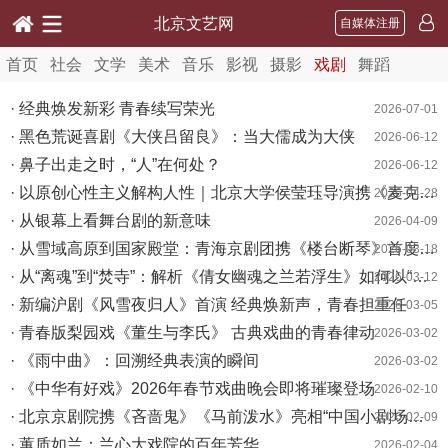
北京文艺网
自媒体注册
首页
社会
文学
美术
音乐
影视
摄影
戏剧
舞蹈
· 经典焕发新彩 青春续写荣光
2026-07-01
· 黑色荒诞喜剧《大侠吕留良》：当大儒成为大侠
2026-06-12
· 鼻子出走之时，“人”在何处？
2026-06-12
· 以原创心性主义解构人性｜北京大学侯莹珏导演携《麦克白》斩获全国“友邻杯”重磅荣誉
2026-04-28
· 从银幕上看舞台剧的新意味
2026-04-09
· 从雪域高原到国家殿堂：青海京剧团携《楼台断琴》首度进京，一段七十年的“知音”之约
2026-03-18
· 从“离魂”到“焚寺”：解析《倩女幽魂之兰若浮生》如何以“融合剧”范式重塑经典IP
2026-03-12
· 新编沪剧《风雪夜归人》首演 经典焕新声，青春担重任
2026-03-05
· 青春版梨园戏《董生与李氏》 古典戏曲的青春律动
2026-03-02
· 《雨中曲》：回溯经典表演的瞬间
2026-03-02
· 《中华有好戏》2026年春节戏曲晚会即将璀璨登场
2026-02-10
· 北京京剧院携《吝啬鬼》《马前泼水》亮相“中国小剧场戏曲展演”
2026-02-09
· 蕙质如兰：兰心大戏院的百年芳华
2026-02-04