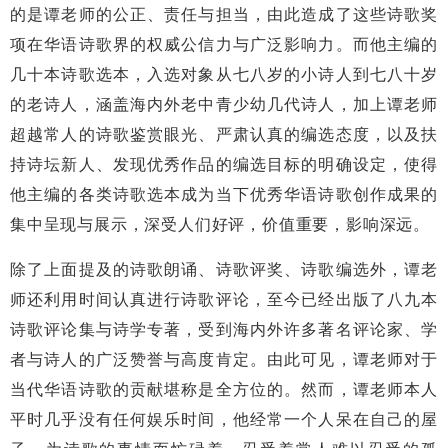
的是谭老师的公正、责任与担当，由此造成了这些诗歌奖
项在华语诗歌界的权威公信力与广泛影响力。而他主编的
几十本诗歌选本，入选对象从七八岁的小诗人到七八十岁
的老诗人，涵盖海内外老中青少幼几代诗人，加上谭老师
超越常人的诗歌鉴赏眼光、严肃认真的编选态度，以及扶
持诗坛新人、发现优秀作品的编选目标的明确设定，使得
他主编的各类诗歌选本成为当下优秀华语诗歌创作成果的
集中呈现与展示，深受人们好评，价值重要，影响深远。
除了上面提及的诗歌朗诵、诗歌评奖、诗歌编选外，谭老
师还利用时间认真进行诗歌评论，至今已经出版了八九本
诗歌评论集与诗学专著，受到海内外许多著名评论家、学
者与诗人的广泛赞誉与高度肯定。由此可见，谭老师对于
当代华语诗歌的贡献堪称是全方位的。然而，谭老师本人
平时几乎没有任何娱乐时间，他经常一个人呆在自己的屋