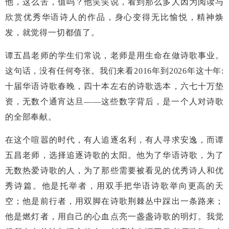
他，这么苦，值吗？他笑笑说，看到那么多人因为阅读与
欣赏优秀华语诗人的作品，身心变得无比愉悦，精神焕
发，就觉得一切都值了。
谭五昌老师的学生们常说，老师是用生命在做诗歌事业。
这句话，没有任何夸张。我们来看2016年到2026年这十年:
十届华语诗歌春晚，四十本左右的诗歌选本，六七十万垫
资，无数个通宵达旦——这些数字背后，是一个人对诗歌
的全部奉献。
在这个喧嚣的时代，有人追逐名利，有人寻求安逸，而谭
五昌老师，选择追逐诗歌的太阳。他为了华语诗歌，为了
无数热爱诗歌的人，为了那些需要被看见的优秀诗人和优
秀诗篇。他是托举者，用双手把华语诗歌举向更高的天
空；他是前行者，用双脚在诗歌荆棘丛中踩出一条路来；
他是燃灯者，用自己的心血点亮一盏盏诗歌的明灯。我觉