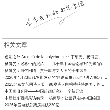
相关文章
· 色彩之外 Au delà de la polychromie：丁绍光、杨佴旻、Alain Cardenas·Castro巴黎展
· 杨佴旻：迷雾中的混淆——几十年中国理论界对"先锋"的误读，对创作的误导
· 杨佴旻：当代回响，贾平凹与文人画的千年续章
· 2026年4月23日俄罗斯发动的“特别军事行动”已进入第5个年头，俄乌局势最新综述
· 2025北京文艺网诗人奖：98岁诗人向明荣获特别奖，陈东东荣获诗人奖，茱萸荣获年度诗人奖！
· 中国画研究院——中国绘画研究的一个新开篇
· 中新社东西问采访实录｜ 杨佴旻：让世界走向中国绘画
· 2026年度电影总票房突破230亿