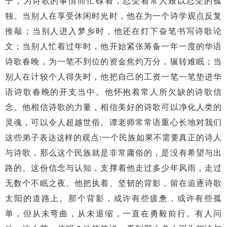
子，为诗歌的事情而忙碌着，忍受着常人难以忍受的孤
独。当别人在享受休闲时光时，他在为一个诗学观点反复
推敲；当别人进入梦乡时，他还在灯下奋笔书写诗歌论
文；当别人忙着过年时，他开始紧张筹备一年一度的华语
诗歌春晚，为一笔不到位的资金焦灼万分，辗转难眠；当
别人在计较个人得失时，他把自己的工资一笔一笔垫进华
语诗歌春晚的开支当中。他怀抱着常人所欠缺的诗歌信
念。他相信诗歌的力量，相信美好的诗歌可以净化人类的
灵魂，可以令人超越世俗。谭老师常常语重心长地对我们
这些弟子表达这样的观点:一个民族如果不需要真正的诗人
与诗歌，那么这个民族就是非常庸俗的，是没有希望与出
路的。这份信念与认知，支撑着他走过多少年风雨，走过
无数个不眠之夜。他把执着、坚韧的背影，留在追逐诗歌
太阳的道路上。那个背影，或许有些疲惫，或许有些孤
单，但从未弯曲，从未退缩，一直在勇毅前行。有人问