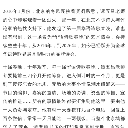
2016年1月份，北京的冬风裹挟着凛冽寒意，谭五昌老师
的心中却燃烧着一团烈火。那一年，在北京不少诗人与评
论家的热忱支持下，他发起了第一届华语诗歌春晚。谁也
没有想到，这一场名为“华语诗歌春晚”的艺术盛会，会持
续整整十年，从2016年，到2026年，如今已经跃升为全球
华语诗歌界最具影响力的品牌诗会。
十届春晚，十年艰辛。每一届华语诗歌春晚，谭五昌老师
都要提前三四个月开始筹备。进入倒计时的一个月，更是
到了废寝忘食的地步。无数的大事小情像潮水般涌来——
节目的编排、嘉宾的邀请、场地的协调、资金的筹措、宣
传的推进……所有的事情最终都要汇集到他这里，要由他
一人负责与定夺。他有时一天要接打几百个电话，回复上
百条微信，常常一天只能吃上一两顿饭。当整个北京城都
沉入了梦乡，谭老师书房的灯却常常亮到天明，通宵达