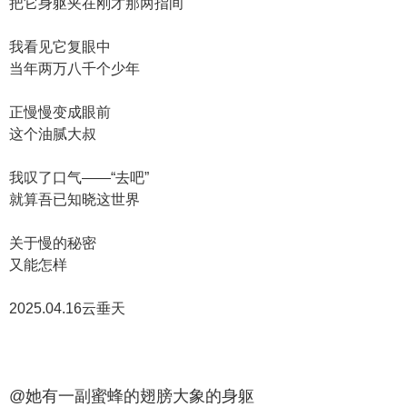
把它身躯夹在刚才那两指间
我看见它复眼中
当年两万八千个少年
正慢慢变成眼前
这个油腻大叔
我叹了口气——“去吧”
就算吾已知晓这世界
关于慢的秘密
又能怎样
2025.04.16云垂天
@她有一副蜜蜂的翅膀大象的身躯