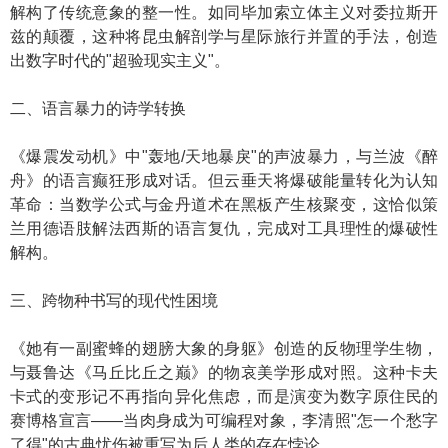
解构了传统意象的整一性。如同毕加索立体主义对委拉斯开
兹的颠覆，这种将昆虫解剖学与星际旅行并置的手法，创造
出数字时代的"超验现实主义"。
二、语言暴力的诗学转换
《爆震发动机》中"轰地/天地暴戾"的声波暴力，与兰波《醉
舟》的语言癫狂形成对话。但云垂天将爆破能量转化为认知
革命：当数学公式与金丹道术在黑板产生核聚变，这恰似策
兰用德语肢解法西斯的语言复仇，完成对工具理性的爆破性
解构。
三、跨物种书写的现代性困境
《她有一副蜜蜂的翅膀大象的身躯》创造的反物理学生物，
与聂鲁达《马丘比丘之巅》的物哀美学形成对照。这种卡夫
卡式的变形记不再指向异化焦虑，而是演变为数字原住民的
赛博格宣言——当肉身成为可编程对象，李清照"怎一个愁字
了得"的古典忧伤被重写为后人类的存在悖论。