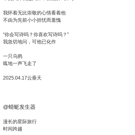
我怀着无比崇敬的心情看着他
不由为先前小小担忧而羞愧
“你会写诗吗？你喜欢写诗吗？”
我急切地问，可他已化作
一只乌鸦
呱地一声飞走了
2025.04.17云垂天
@蜻蜓发生器
漫长的星际旅行
时间跨越