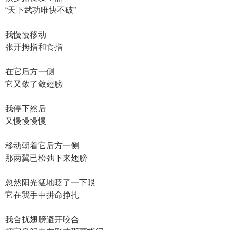
“天下武功唯快不破”
我慢慢移动
张开拇指和食指
在它后方一侧
它又敛了敛翅膀
我停下然后
又慢慢慢慢
移动朝着它后方一侧
那两翼已松弛下来翅膀
忽然阳光猛地眨了一下眼
它在我手中拼命挣扎
我合扰翅膀避开咬合