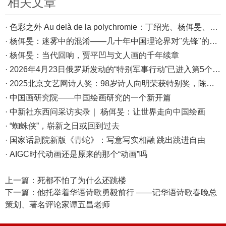
相关文章
· 色彩之外 Au delà de la polychromie：丁绍光、杨佴旻、Alain Cardenas·Castro巴黎展
· 杨佴旻：迷雾中的混淆——几十年中国理论界对"先锋"的误读，对创作的误导
· 杨佴旻：当代回响，贾平凹与文人画的千年续章
· 2026年4月23日俄罗斯发动的“特别军事行动”已进入第5个年头，俄乌局势最新综述
· 2025北京文艺网诗人奖：98岁诗人向明荣获特别奖，陈东东荣获诗人奖，茱萸荣获年度诗人奖！
· 中国画研究院——中国绘画研究的一个新开篇
· 中新社东西问采访实录｜ 杨佴旻：让世界走向中国绘画
· “蜘蛛侠”，崭新之日或回到过去
· 国家话剧院新版《青蛇》：写意写实相融 跳出跳进自由
· AIGC时代动画还是原来的那个“动画”吗
上一篇：
死都不怕了为什么还跳楼
下一篇：
他托举着华语诗歌勇毅前行 ——记华语诗歌春晚总
策划、著名评论家谭五昌老师