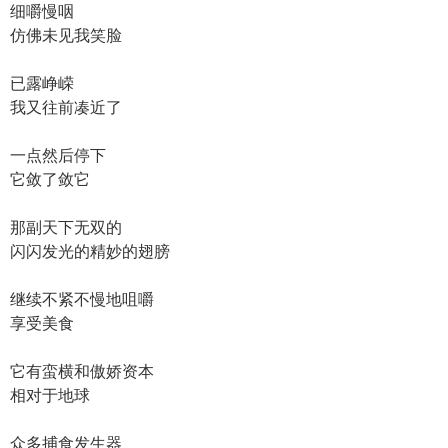
细嚼慢咽
仿佛未见我笑脸
已露峥嵘
我又往前凑近了
一点然后停下
它敛了敛它
那副天下无双的
闪闪发光的精妙的翅膀
继续不紧不慢地咀嚼
享受美食
它有蛮横和傲娇资本
相对于地球
众多捕食发生器