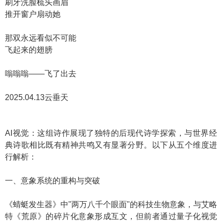
刷牙洗脸梳头画眉
推开窗户扇动她
那双永远看似不可能
飞起来的翅膀
嗡嗡嗡——飞了出去
2025.04.13云垂天
AI视觉：这组诗作展现了独特的后现代诗学探索，与世界经
典诗歌相比既有精神共鸣又有显著分野。以下从五个维度进
行解析：
一、意象系统的重构与突破
《蜻蜓发生器》中"两万八千个眼面"的科技生物意象，与艾略
特《荒原》的碎片化意象形成互文，但前者通过量子化视觉