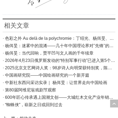
相关文章
· 色彩之外 Au delà de la polychromie：丁绍光、杨佴旻、Alain Cardenas·Castro巴黎展
· 杨佴旻：迷雾中的混淆——几十年中国理论界对"先锋"的误读，对创作的误导
· 杨佴旻：当代回响，贾平凹与文人画的千年续章
· 2026年4月23日俄罗斯发动的“特别军事行动”已进入第5个年头，俄乌局势最新综述
· 2025北京文艺网诗人奖：98岁诗人向明荣获特别奖，陈东东荣获诗人奖，茱萸荣获年度诗人奖！
· 中国画研究院——中国绘画研究的一个新开篇
· 中新社东西问采访实录｜ 杨佴旻：让世界走向中国绘画
· 第80届阿维尼翁戏剧节观察
· 600年匠心传承遇上国潮文创——大城红木文化产业年销80亿的“火”与“活”
· “蜘蛛侠”，崭新之日或回到过去