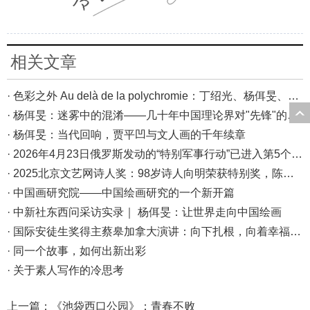
相关文章
· 色彩之外 Au delà de la polychromie：丁绍光、杨佴旻、Alain Cardenas·Castro巴黎展
· 杨佴旻：迷雾中的混淆——几十年中国理论界对"先锋"的误读，对创作的误导
· 杨佴旻：当代回响，贾平凹与文人画的千年续章
· 2026年4月23日俄罗斯发动的“特别军事行动”已进入第5个年头，俄乌局势最新综述
· 2025北京文艺网诗人奖：98岁诗人向明荣获特别奖，陈东东荣获诗人奖，茱萸荣获年度诗人奖！
· 中国画研究院——中国绘画研究的一个新开篇
· 中新社东西问采访实录｜ 杨佴旻：让世界走向中国绘画
· 国际安徒生奖得主蔡皋加拿大演讲：向下扎根，向着幸福奔跑
· 同一个故事，如何出新出彩
· 关于素人写作的冷思考
上一篇：
《池袋西口公园》：青春不败