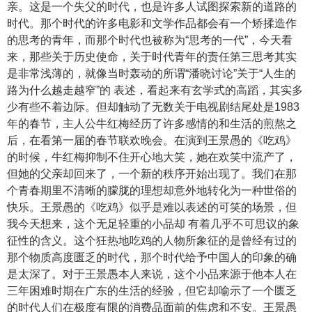
亲。这是一个失父的时代，也是许多人试图探索新的道路的
时代。那个时代的许多电影和文学作品都会有一个矫揉造作
的思考的青年，而那个时代也被称为“思考的一代”，今天看
来，那些关于历史使命，关于时代青年的责任第三思考其实
是非常浅薄的，就像当时轰动的所谓“潘晓讨论”关于“人生的
路为什么越走越窄”的 表述，看起来有玄学式的高蹈，其实多
少有些不着边际。但却触动了无数关于电视剧结尾处是1983
年的春节，主人公牛红梅经历了许多感情的和生活的煎熬之
后，在看第一届的春节联欢晚会。在演到王景愚的《吃鸡》
的时候，牛红梅抑制不住开心地大笑，她在欢笑中流产了，
但她的父亲却回来了，一个新的秩序开始出现了。我们在那
个青春期里不清晰的朦胧的理想却意外地转化为一种世俗的
快乐。王景愚的《吃鸡》似乎是难以表述的可笑的场景，但
我今天想来，这个无足轻重的小品却 有着几乎不可思议的象
征性的含义。这个狂热地吃鸡的人物所象征的是曾经有过的
那个物质高度匮乏的时代，那个时代给予中国人的印象的确
是太深了。对于王景愚本人来说，这个小品来源于他本人在
三年困难时期在广东的生活的经验，但它却喻示了一个匮乏
的时代人们在极度有限的消费品面前的焦虑和不安。王景愚