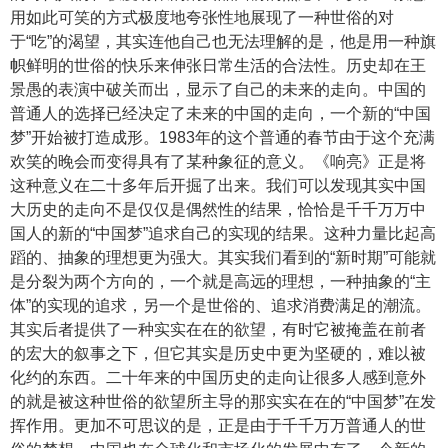
用如此可笑的方式极度地夸张性地展现了一种世俗的对
于“吃”的渴望，其实连他自己也无法理解的是，他是用一种旗
帜鲜明的世俗的快乐来伸张日常生活的合法性。历史却在王
景愚的表演中破关而出，显示了自己的未来的走向。中国的
普通人的选择已经决定了未来的中国的走向，一个新的“中国
梦”开始被打造成形。1983年的这个普通的春节由于这个充满
欢笑的晚会而变得具有了某种象征的意义。《响亮》正是将
这种意义在二十多年后开掘了出来。我们可以发现其实中国
大历史的走向不是仅仅是偶然性的结果，恰恰是千千万万中
国人的新的“中国梦”追求自己的实现的结果。这种力量比起高
蹈的、抽象的理想更为强大。其实我们看到的“新时期”可能就
是分裂为两个方向的，一个就是高远的理想，一种抽象的“主
体”的实现的追求，另一个是世俗的、追求消费满足的潮流。
其实后者提供了一种实实在在的欲望，有时它被掩盖在前者
的宏大的叙事之下，但它其实是历史中更为坚硬的，难以被
化约的东西。二十年来的中国历史的走向让很多人感到意外
的就是被这种世俗的欲望所主导的那实实在在的“中国梦”在发
挥作用。更加不可思议的是，正是由于千千万万普通人的世