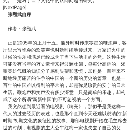
究。二是对于当下文化中的认同问题的研究。
[NextPage]
张颐武自序
作者：张颐武
正是2005年的正月十五。窗外时时传来零星的鞭炮声，客
厅里元宵晚会的欢笑声也时断时续地传过来。万家灯火中的
世俗的快乐和满足已经成为了当下生活里的必然。这种生活
可能没有当年的万丈豪情来得波澜壮阔，每每让高蹈的、渴
望英雄气概的知识分子感到失望和悲愤，却也是一百年来不
断地经历痛苦的斗争的中国的一个新的历史的篇章，也是一
百年的中国难以得到的平常的，却是弥足珍贵的安宁的日常
生活。鞭炮声和笑声没有多少深意，只是简单的乐趣，却构
成了这个所谓“新新中国”的不可忽视的一个方面。
我突然想到最近看的电视剧《响亮》，那似乎是我这样一
代人的过去经历的表述，也是那个直到今天还难以说清的“新
时期”初期文化的象征性的故事。那部电视剧开始在毛主席去
世的时刻，电视剧的主人公牛红梅一家也失去了自己的父