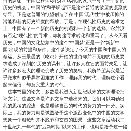
俗的梦想，中国也在全球化和市场化的发展中有了一个新的
历史的机会，中国的“和平崛起”正是这种普通的欲望的凝聚的
结果。正是这普通的欲望创造了在 中国“现代性”中被压抑的
潜能和新的历史维度的释放。于是，在现代性历史的追求之
上，中国有了一个新的历史的机遇和一个新的选择。它并没
有否定“现代性”的寻求，却将这寻求转化和重写了。从今天看
历史，中国的文化想象中的这个“中国梦”正是一个“新新中
国”出现的前提和条件。这个梦决定了今天的中国和中国人的
命运。从王景愚的《吃鸡》开始的世俗却并不无聊的历史要
求造成了深刻的“历史的讽刺”，让许多人在它的面前失足，让
许许多多宏大的理论变成了历史的笑柄。我所希望其实是近
乎微末却似乎异常困难的工作：理解我的时代，理解这个看
起来俚俗，却意义重大的时代。
这本书里的论文，多数是我进入新世纪以来的文学理论批
评文字。这些文章是许多文章中选出来的。它们可以勾勒出
我的思考的踪迹，也是理解自己的时代的努力的一部分。实
际上，我的努力就是试图给予这个激烈变化中的中国的文学
想象一个粗糙却并不脱节和玄虚的图景。这些文章延续我二
十世纪九十年代的“后新时期”以来的工作，也就是给予这一段