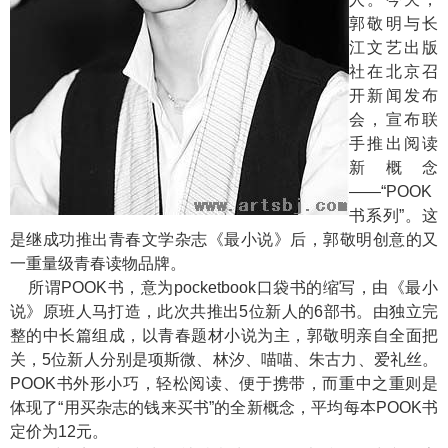
郭敬明与长
江文艺出版
社在北京召
开新闻发布
会，宣布联
手推出阅读
新概念
——“POOK
书系列”。这
是继成功推出青春文学杂志《最小说》后，郭敬明创意的又
一重量级青春读物品牌。
所谓POOK书，意为pocketbook口袋书的缩写，由《最小
说》原班人马打造，此次共推出5位新人的6部书。由独立完
整的中长篇组成，以青春题材小说为主，郭敬明亲自全面把
关，5位新人分别是项斯微、林汐、喵喵、朱古力、爱礼丝。
POOK书外形小巧，轻松阅读、便于携带，而重中之重则是
体现了“用买杂志的钱来买书”的全新概念，平均每本POOK书
定价为12元。