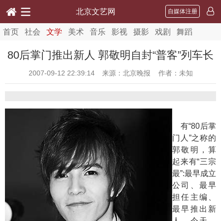
北京文艺网
自媒体注册
首页
社会
文学
美术
音乐
影视
摄影
戏剧
舞蹈
80后掌门推出新人 郭敬明自封“普客”列车长
2007-09-12 22:39:14
来源：北京晚报 作者：未知
有“80后掌
门人”之称的
郭敬明，算
起来有“三宗
最”:最早成立
公司、最早
担任主编、
最早推出新
人。今天，