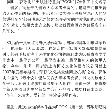
同时，郭敬明和出版社特意为“POOK”书准备了中文名字
——普客。寓意专为普通大众读者准备的，也是专门推出普
通大众作者的系列书。有记者问“普客是不是很容易让人想到
普通列车？”郭敬明表示:“‘普客’名字确立的时候我们也想到了
这个说法，如果大家这么想，那么我愿意做这列普通客车的
列车长。”
80后的一批当红青春文学作家里，韩寒和郭敬明最具争议
性、也最吸引大众眼球。在韩寒忙于写博客骂战或是赛车
时，郭敬明却专注于运作文化公司并顺利成为80后青春文学
作家中，最早办公司、最早当主编、最早推新人的领军人
物。今年，刚满一周岁的上海柯艾文化传播有限公司登上
2007年度福布斯榜，荣获“文化类最佳商业机构”之名。郭敬
明主编的《最小说》也深受青少年读者喜爱。以此为原创文
学平台，郭敬明逐步打造出集个人创作、编辑开发、挖掘培
养新人等项目为主的新型内容产业品牌，成功打造出落落、
七堇年、朱古力、爱礼丝、林汐等明星作者。
据悉，此次推出的6本作品为POOK书第一波，郭敬明还将