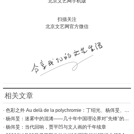
北京文艺网手机版
扫描关注
北京文艺网官方微信
相关文章
· 色彩之外 Au delà de la polychromie：丁绍光、杨佴旻、Alain Cardenas·Castro巴黎展
· 杨佴旻：迷雾中的混淆——几十年中国理论界对"先锋"的误读，对创作的误导
· 杨佴旻：当代回响，贾平凹与文人画的千年续章