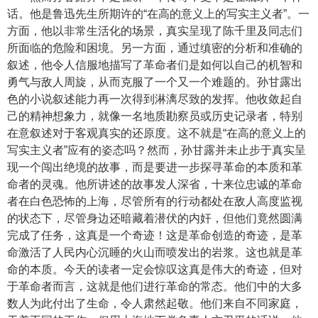
话。他是鲁迅先生所期许的“在高的意义上的写实主义者”。一
方面，他以非常生活化的场景，真实呈现了陈千里及同志们
所面临的危险和困境。另一方面，通过缜密的分析和准确的
叙述，他令人信服地描写了革命者们是如何以自己的机智和
勇气与敌人周旋，从而克服了一个又一个难题的。孙甘露出
色的小说叙述能力再一次得到淋漓尽致的发挥。他收敛起自
己的精神想象力，就像一名地质勘察员或历史记录者，特别
在意叙述对于客观真实的还原度。这不就是“在高的意义上的
写实主义者”应有的姿态吗？然而，孙甘露并未止步于真实呈
现一个闯出绝境的故事，而是要进一步探寻革命的本质和革
命者的灵魂。他所讲述的故事发人深省，十来位忠诚的革命
者在白色恐怖的上海，尽管所有的行动都处在敌人高度监视
的状态下，尽管身边还暗藏着潜伏的内奸，但他们竟然圆满
完成了任务，这真是一个奇迹！这是革命创造的奇迹，是革
命激活了人民内心沉睡的火山而喷发出的岩浆。这也就是革
命的本质。今天的读者一定会惊叹这真是伟大的奇迹，但对
于革命者而言，这就是他们进行革命的常态。他们中的大多
数人为此付出了生命，令人肃然起敬。他们来自不同家庭，