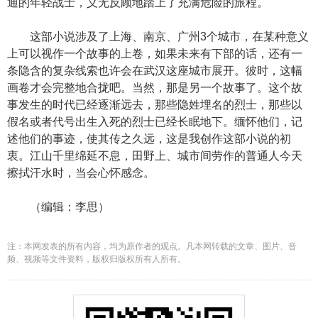
通的年轻战士，义无反顾地踏上了充满危险的旅程。
这部小说涉及了上海、南京、广州3个城市，在某种意义
上可以视作一个故事的上卷，如果未来有下部的话，还有一
条隐含的复杂线索也许会在武汉这座城市展开。彼时，这幅
画卷才会完整地合拢吧。当然，那是另一个故事了。这个故
事发生的时代已经逐渐远去，那些隐姓埋名的烈士，那些以
假名或者代号出生入死的烈士已经长眠地下。缅怀他们，记
述他们的事迹，使其传之久远，这是我创作这部小说的初
衷。江山千里绵延不息，田野上、城市间劳作的普通人今天
擦拭汗水时，当会心怀感念。
（编辑：李思）
注：本网发表的所有内容，均为原作者的观点。凡本网转载的文章、图片、音
频、视频等文件资料，版权归版权所有人所有。