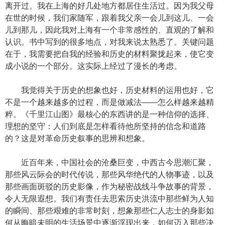
离开过。我在上海的好几处地方都居住生活过。因为我父母
在世的时候，我们家随军，跟着我父亲一会儿到这儿、一会
儿到那儿，因此我对上海有一个非常感性的、直观的了解和
认识。书中写到的很多地点，对我来说太熟悉了。关键问题
在于，我需要把自我的经验和历史的材料聚拢起来，使它变
成小说的一个部分。这实际上经过了漫长的考虑。
我觉得关于历史的想象也好，历史材料的运用也好，它
不是一个越来越多的过程，而是做减法——怎么样越来越精
粹。《千里江山图》最核心的东西讲的是一种信仰的选择、
理想的坚守：人们到底是怎样看待他所坚持的信念和道路
的？这是对革命历史叙事的思辨和想象。
近百年来，中国社会的沧桑巨变，中西古今思潮汇聚，
那些风云际会的时代传说，那些风华绝代的人物事迹，以及
那些画面斑驳的历史影像，作为秘密战线斗争故事的背景，
令人无限遐想。我们有责任去思索历史洪流中那些鲜为人知
的瞬间、那些艰难的非常时刻，想象那些仁人志士的身影如
何从晦暗未明的生活场景中逐渐浮现出来，如何迈入那些决