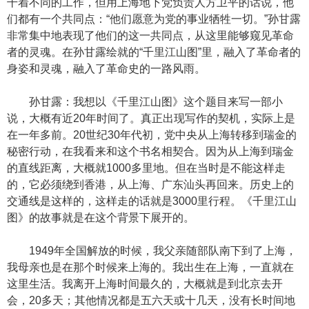
干着不同的工作，但用上海地下党负责人方卫平的话说，他
们都有一个共同点：“他们愿意为党的事业牺牲一切。”孙甘露
非常集中地表现了他们的这一共同点，从这里能够窥见革命
者的灵魂。在孙甘露绘就的“千里江山图”里，融入了革命者的
身姿和灵魂，融入了革命史的一路风雨。
孙甘露：我想以《千里江山图》这个题目来写一部小
说，大概有近20年时间了。真正出现写作的契机，实际上是
在一年多前。20世纪30年代初，党中央从上海转移到瑞金的
秘密行动，在我看来和这个书名相契合。因为从上海到瑞金
的直线距离，大概就1000多里地。但在当时是不能这样走
的，它必须绕到香港，从上海、广东汕头再回来。历史上的
交通线是这样的，这样走的话就是3000里行程。《千里江山
图》的故事就是在这个背景下展开的。
1949年全国解放的时候，我父亲随部队南下到了上海，
我母亲也是在那个时候来上海的。我出生在上海，一直就在
这里生活。我离开上海时间最久的，大概就是到北京去开
会，20多天；其他情况都是五六天或十几天，没有长时间地