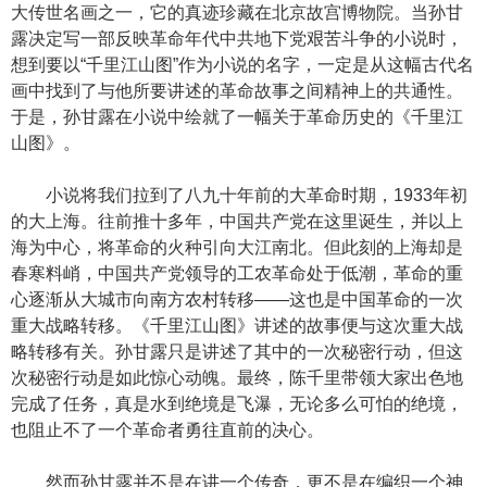
大传世名画之一，它的真迹珍藏在北京故宫博物院。当孙甘
露决定写一部反映革命年代中共地下党艰苦斗争的小说时，
想到要以“千里江山图”作为小说的名字，一定是从这幅古代名
画中找到了与他所要讲述的革命故事之间精神上的共通性。
于是，孙甘露在小说中绘就了一幅关于革命历史的《千里江
山图》。
小说将我们拉到了八九十年前的大革命时期，1933年初
的大上海。往前推十多年，中国共产党在这里诞生，并以上
海为中心，将革命的火种引向大江南北。但此刻的上海却是
春寒料峭，中国共产党领导的工农革命处于低潮，革命的重
心逐渐从大城市向南方农村转移——这也是中国革命的一次
重大战略转移。《千里江山图》讲述的故事便与这次重大战
略转移有关。孙甘露只是讲述了其中的一次秘密行动，但这
次秘密行动是如此惊心动魄。最终，陈千里带领大家出色地
完成了任务，真是水到绝境是飞瀑，无论多么可怕的绝境，
也阻止不了一个革命者勇往直前的决心。
然而孙甘露并不是在讲一个传奇，更不是在编织一个神