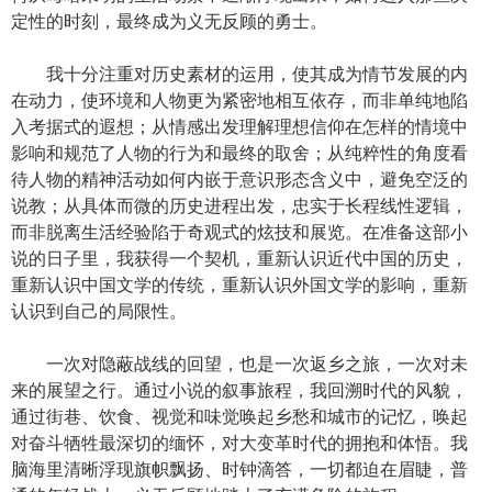
定性的时刻，最终成为义无反顾的勇士。
我十分注重对历史素材的运用，使其成为情节发展的内
在动力，使环境和人物更为紧密地相互依存，而非单纯地陷
入考据式的遐想；从情感出发理解理想信仰在怎样的情境中
影响和规范了人物的行为和最终的取舍；从纯粹性的角度看
待人物的精神活动如何内嵌于意识形态含义中，避免空泛的
说教；从具体而微的历史进程出发，忠实于长程线性逻辑，
而非脱离生活经验陷于奇观式的炫技和展览。在准备这部小
说的日子里，我获得一个契机，重新认识近代中国的历史，
重新认识中国文学的传统，重新认识外国文学的影响，重新
认识到自己的局限性。
一次对隐蔽战线的回望，也是一次返乡之旅，一次对未
来的展望之行。通过小说的叙事旅程，我回溯时代的风貌，
通过街巷、饮食、视觉和味觉唤起乡愁和城市的记忆，唤起
对奋斗牺牲最深切的缅怀，对大变革时代的拥抱和体悟。我
脑海里清晰浮现旗帜飘扬、时钟滴答，一切都迫在眉睫，普