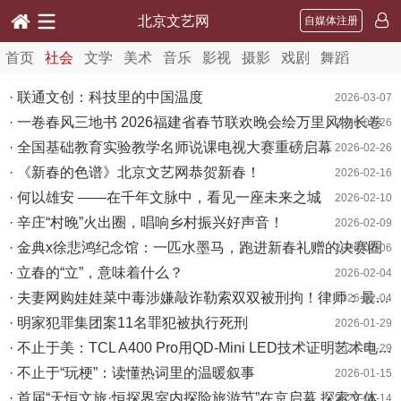
北京文艺网
自媒体注册
首页
社会
文学
美术
音乐
影视
摄影
戏剧
舞蹈
· 联通文创：科技里的中国温度
2026-03-07
· 一卷春风三地书 2026福建省春节联欢晚会绘万里风物长卷
2026-02-26
· 全国基础教育实验教学名师说课电视大赛重磅启幕
2026-02-26
· 《新春的色谱》北京文艺网恭贺新春！
2026-02-16
· 何以雄安 ——在千年文脉中，看见一座未来之城
2026-02-10
· 辛庄“村晚”火出圈，唱响乡村振兴好声音！
2026-02-09
· 金典x徐悲鸿纪念馆：一匹水墨马，跑进新春礼赠的决赛圈
2026-02-06
· 立春的“立”，意味着什么？
2026-02-04
· 夫妻网购娃娃菜中毒涉嫌敲诈勒索双双被刑拘！律师：最高判10年
2026-02-04
· 明家犯罪集团案11名罪犯被执行死刑
2026-01-29
· 不止于美：TCL A400 Pro用QD-Mini LED技术证明艺术电视也能硬核
2026-01-29
· 不止于“玩梗”：读懂热词里的温暖叙事
2026-01-15
· 首届“天恒文旅·恒探界室内探险旅游节”在京启幕 探索文体旅融合新实践
2026-01-14