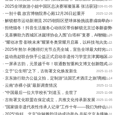
· 2025全球旅游小姐中国区总决赛璀璨落幕 张洁获冠
2026-01-05
· 一别十载 故宫博物院养心殿12月26日起重开
2025-12-26
· 解锁都市运动新潮流 2025朝阳区壁球体验挑战赛成功举办
2025-12-19
· 拒绝猫冬！抖音生活服务心动街区带你解锁北京过冬新姿势
2025-12-03
· 见喜狮助力西城区冰蹴球协会入围"白塔杯"复赛，AI智能体技术唤醒非遗体育新活力
2025-11-26
· “耀动冰雪·影映未来”耀莱冬奥荣耀月启幕，以科技与人文共铸双奥之城新记忆
2025-11-21
· 2025年努尔·利雅得灯光节点亮全城，宣告全球最大灯光艺术节重磅回归
2025-11-21
· 益动燕赵联合快手公益正式启动非遗传习学堂京津冀地区项目
2025-11-20
· 一屏承古韵，元景越千年！联通数智重构文博文创新范式的野望
2025-11-20
· 立于“公生明”之下，古衙署文化焕发新生
2025-11-15
· 京东旅行助力公益义拍，定制游“法国艺术酒庄之旅”亮相UCCA Gala 2025
2025-11-14
· 云南“赤裸小孩"最新调查情况
2025-11-11
· “中国最后一位大学校长”刘道玉，去世了
2025-11-08
· 古衙署文化联盟在保定成立，共推文化传承新发展
2025-11-05
· “国家级非遗代表性传承人记录”工作十年——我们为什么要记录
2025-10-31
· 2025“你好，北京”中轴雅韵活动成功举办 共拓北京入境旅游发展新篇
2025-10-31