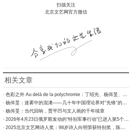
扫描关注
北京文艺网官方微信
相关文章
· 色彩之外 Au delà de la polychromie：丁绍光、杨佴旻、Alain Cardenas·Castro巴黎展
· 杨佴旻：迷雾中的混淆——几十年中国理论界对"先锋"的误读，对创作的误导
· 杨佴旻：当代回响，贾平凹与文人画的千年续章
· 2026年4月23日俄罗斯发动的“特别军事行动”已进入第5个年头，俄乌局势最新综述
· 2025北京文艺网诗人奖：98岁诗人向明荣获特别奖，陈东东荣获诗人奖，茱萸荣获年度诗人奖！