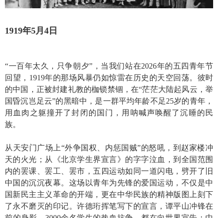
1919年5月4日
“一百年太久，只争朝夕”，当我们站在2026年的五四青年节
回望，1919年的那场风暴仍如惊雷在历史的天空回荡。彼时
的中国，正被封建礼教的枷锁禁锢，在“茫茫大陆起风云，举
国昏沉岂足云”的黑暗中，是一群平均年龄不足25岁的青年，
用血肉之躯撞开了封闭的国门，用呐喊声唤醒了沉睡的民
族。
从天安门广场上“外争国权、内惩国贼”的怒吼，到
赵家楼
冲
天的火光；从《北京学生界宣言》的字字泣血，到全国范围
内的罢课、罢工、罢市，五四运动如同一道闪电，劈开了旧
中国的沉沉夜幕。这场以青年为先锋的爱国运动，不仅是中
国新民主主义革命的开端，更在中华民族的精神版图上刻下
了永不磨灭的印记。
许德珩
挥笔写下的宣言，谭平山冲锋在
前的身影，3000余名学生的热血抗争，都在向世界宣告：中