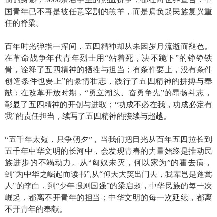
国青年已不再是被任意宰割的羔羊，而是肩负起民族复兴重
任的脊梁。
百年时光弹指一挥间，五四精神却从未因岁月流逝而褪色。
在革命战争年代青年烈士用“站着死，决不跪下”的铮铮铁
骨，诠释了五四精神的牺牲与担当；有条件要上，没有条件
创造条件也要上”的豪情壮志，践行了五四精神的拼搏与奉
献；在改革开放时期，“勇立潮头、奋勇争先”的昂扬斗志，
彰显了五四精神的开创与进取；“功成不必在我，功成必定有
我”的责任担当，续写了五四精神的接续与超越。
“五千年太短，只争朝夕”，当我们把目光从百年五四拉长到
五千年中华文明的长河中，会发现青春的力量始终是推动民
族进步的不竭动力。从“匈奴未灭，何以家为”的霍去病，
到“为中华之崛起而读书”,从“仰天大笑出门去，我辈岂是蓬蒿
人”的李白，到“少年强则国强”的梁启超，中华民族的每一次
崛起，都离不开青年的担当；中华文明的每一次延续，都离
不开青年的奉献。