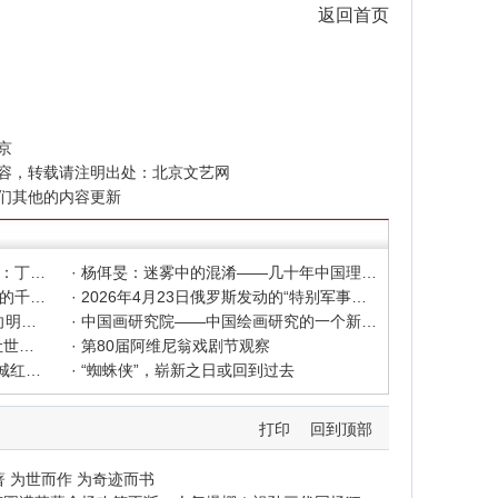
返回首页
京
容，转载请注明出处：
北京文艺网
们其他的内容更新
· 色彩之外 Au delà de la polychromie：丁绍光、杨佴旻、Alain Cardenas·Castro巴黎展
· 杨佴旻：迷雾中的混淆——几十年中国理论界对"先锋"的误读，对创作的误导
· 杨佴旻：当代回响，贾平凹与文人画的千年续章
· 2026年4月23日俄罗斯发动的“特别军事行动”已进入第5个年头，俄乌局势最新综述
· 2025北京文艺网诗人奖：98岁诗人向明荣获特别奖，陈东东荣获诗人奖，茱萸荣获年度诗人奖！
· 中国画研究院——中国绘画研究的一个新开篇
· 中新社东西问采访实录｜ 杨佴旻：让世界走向中国绘画
· 第80届阿维尼翁戏剧节观察
· 600年匠心传承遇上国潮文创——大城红木文化产业年销80亿的“火”与“活”
· “蜘蛛侠”，崭新之日或回到过去
打印
回到顶部
著 为世而作 为奇迹而书