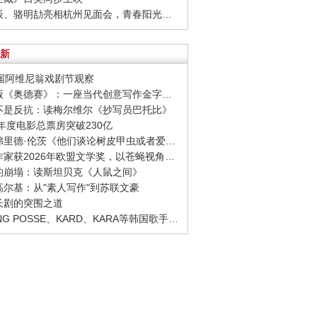
· 周彦辰、骆明劼亮相杭州见面会，青春阳光活力十足
新
80届阿维尼翁戏剧节观察
· 诺兰版《奥德赛》：一座当代创意写作金字塔的宏伟与平庸
至不是反抗：读梅尔维尔《抄写员巴托比》
26年度电影总票房突破230亿
· 西格弗里德·伦茨《他们谈论树皮甲虫或者爱情》：请捍卫日常生活，千千万万次
· 捷克作家获2026年欧盟文学奖，以苍蝇视角观察城市
象的崩塌：读斯坦贝克《人鼠之间》
念高尔基：从"素人写作"到苏联文豪
品长剧的突围之道
· YOUNG POSSE、KARD、KARA等韩国歌手正版音源全面回归网易云音乐