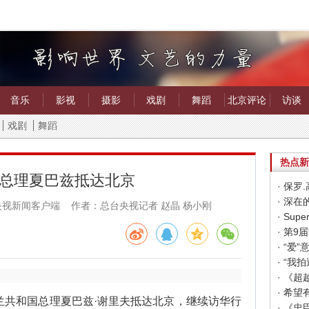
音乐
影视
摄影
戏剧
舞蹈
北京评论
访谈
戏剧
舞蹈
热点新
总理夏巴兹抵达北京
· 保
· 深
央视新闻客户端 作者：总台央视记者 赵晶 杨小刚
· “
· “
· 《
共和国总理夏巴兹·谢里夫抵达北京，继续访华行
· 《