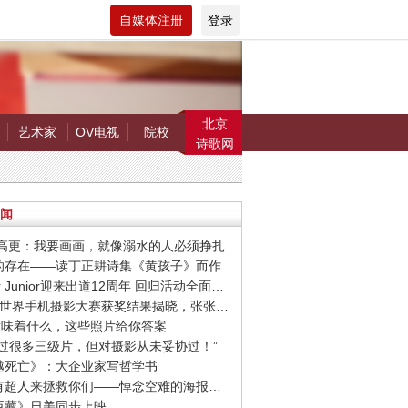
自媒体注册
登录
北京
艺术家
OV电视
院校
诗歌网
闻
罗.高更：我要画画，就像溺水的人必须挣扎
在的存在——读丁正耕诗集《黄孩子》而作
· Super Junior迎来出道12周年 回归活动全面启动
· 第9届世界手机摄影大赛获奖结果揭晓，张张惊艳你的视觉！
爱”意味着什么，这些照片给你答案
我拍过很多三级片，但对摄影从未妥协过！”
超越死亡》：大企业家写哲学书
· 希望有超人来拯救你们——悼念空难的海报设计作品
忠臣藏》日美同步上映