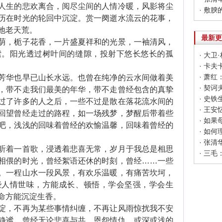
生的悲欢离合，阅尽尘间的人情冷暖，风影将尘
· 敷腴
历在时光的轮回中沉淀。赏一阕逝水流云的花事，
地老天荒。
最新更
，栀子花香，一片盛夏祥和的光景，一袖清风，
索。阳光透过树叶间的缝隙，投射下悠长悠长的孤
· 大
· 卡
· 萧
华也早已山长水远。也曾在纯净的云水间做着美
· 契
，带不走我们最美的年华，带不走曾经包含的真挚
过了许多的人之后，一些不过是散在落花流水间的
· 王
回望曾经走过的路程，如一场残梦，梦醒后带着些
· 如
吧，浅浅的回味着曾经的欢愉温馨，回味着曾经的
· 如
· 张
着一首歌，浸透着悲喜无常，岁月于我总是相思
· 三
相偎的时光，曾经絮语还休的时刻，曾经……一些
。一程山水一段风景，有欢乐温暖，有痛苦坎坷，
些人情世味，方能成长、顿悟，学会坚强，学会生
命方能沉淀生香。
，不再为某些事情纠缠，不再让风雨惊扰我不安
静谧。曾经无论悲喜与共，恩怨情仇，或深或浅的