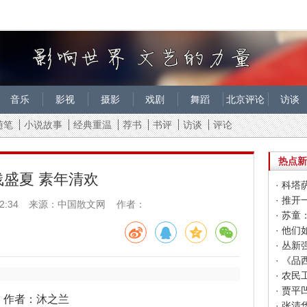
音乐
影视
摄影
戏剧
舞蹈
北京评论
访谈
随笔
小说故事
经典重温
荐书
书评
访谈
评论
热点新
浅盛夏 素年清欢
· 科
· 推
2:34
来源：中国散文网 作者：
· 苏
· 丛
· 《
· 农
· 贾
作者：沐之兰
· 张