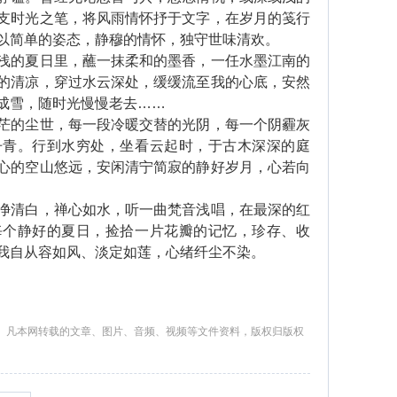
支时光之笔，将风雨情怀抒于文字，在岁月的笺行
以简单的姿态，静穆的情怀，独守世味清欢。
的夏日里，蘸一抹柔和的墨香，一任水墨江南的
的清凉，穿过水云深处，缓缓流至我的心底，安然
成雪，随时光慢慢老去……
的尘世，每一段冷暖交替的光阴，每一个阴霾灰
丹青。行到水穷处，坐看云起时，于古木深深的庭
心的空山悠远，安闲清宁简寂的静好岁月，心若向
清白，禅心如水，听一曲梵音浅唱，在最深的红
每个静好的夏日，捡拾一片花瓣的记忆，珍存、收
我自从容如风、淡定如莲，心绪纤尘不染。
。凡本网转载的文章、图片、音频、视频等文件资料，版权归版权