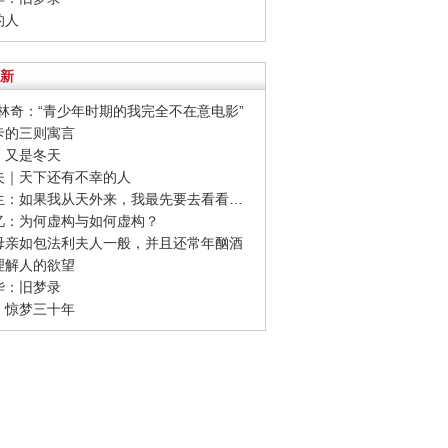
的人
新
卫·林奇：“青少年时期的我完全不在意电影”
夫卡的三则寓言
红：又是冬天
诃夫｜天下还有不幸的人
· 史铁生：如果我从天外来，我最先要去看看足球
安忆：为何虚构与如何虚构？
果母亲如包法利夫人一般，并且还常年酗酒
何理解人的欲望
清华：旧梦录
毛：惊梦三十年