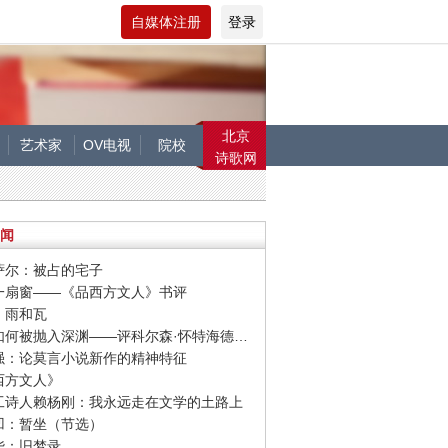
自媒体注册
登录
北京
艺术家
OV电视
院校
诗歌网
闻
塔萨尔：被占的宅子
开一扇窗——《品西方文人》书评
童：雨和瓦
· 他们如何被抛入深渊——评科尔森·怀特海德新作《尼科尔少年》
新强：论莫言小说新作的精神特征
品西方文人》
民工诗人赖杨刚：我永远走在文学的土路上
平凹：暂坐（节选）
清华：旧梦录