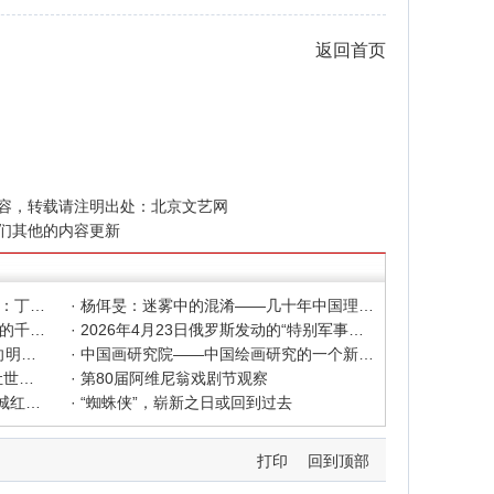
返回首页
容，转载请注明出处：
北京文艺网
们其他的内容更新
· 色彩之外 Au delà de la polychromie：丁绍光、杨佴旻、Alain Cardenas·Castro巴黎展
· 杨佴旻：迷雾中的混淆——几十年中国理论界对"先锋"的误读，对创作的误导
· 杨佴旻：当代回响，贾平凹与文人画的千年续章
· 2026年4月23日俄罗斯发动的“特别军事行动”已进入第5个年头，俄乌局势最新综述
· 2025北京文艺网诗人奖：98岁诗人向明荣获特别奖，陈东东荣获诗人奖，茱萸荣获年度诗人奖！
· 中国画研究院——中国绘画研究的一个新开篇
· 中新社东西问采访实录｜ 杨佴旻：让世界走向中国绘画
· 第80届阿维尼翁戏剧节观察
· 600年匠心传承遇上国潮文创——大城红木文化产业年销80亿的“火”与“活”
· “蜘蛛侠”，崭新之日或回到过去
打印
回到顶部