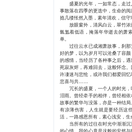
盛夏的光年，一如常态，走过人
事散落在四季的更迭中，生命的阅
捻几缕怅然入墨，素年清欢，信守
放眼窗外，清风白云，翠竹浓荫
氤氲着低语，掩落年华逝去的萧
单。
过往云水已成湘萧故事，刹那芳
好的梦，以为岁月可以沧桑了容颜
的感情，当经历了各种事之后，遇
死寂灰烬，再难回去，这般怀念。
许凄迷与悲怆，或许我们都爱回忆
悲喜与共……
冗长的盛夏，一个人的时光，听
泪雨。曾经牵手的相伴，曾经相依
故事的繁华与没落，亦是一种结局
有凉薄伤害，人生就是要经历这
活，一路感恩所有，素心浅安，生
当所有的过往在时光中渐渐沉淀
的心情，我的心竟是这般的安然与