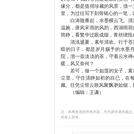
缘分，都是值得珍藏的风景，借一
里，为过往写下刻骨铭心的一笔，
白涛随雁起，水墨横云飞。清浅
温婉，唐风宋雨的风韵，西湖雨荷
简静，看繁华过眼成烟，青丝绕指
清浅盛夏，素年清欢。行于苍茫
暗的日子，都是岁月赐予的水墨
院，沏一壶淡淡的茶，守着云水禅
暖，风又奈何？
若可，做一个如莲的女子，素净
尘里，守住清静如初的自已，在
藏。任凭尘世云散风聚飘渺如烟，
（编辑：王谦）
注：本网发表的所有内容，均为原作者的观点
所有人所有。