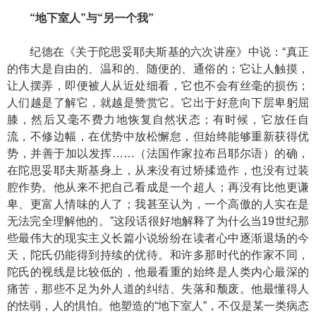
“地下室人”与“另一个我”
纪德在《关于陀思妥耶夫斯基的六次讲座》中说：“真正
的伟大是自由的、温和的、随便的、通俗的；它让人触摸，
让人摆弄，即便被人从近处细看，它也不会有丝毫的损伤；
人们越是了解它，就越是赞赏它。它出于好意向下层卑躬屈
膝，然后又毫不费力地恢复自然状态；有时候，它放任自
流，不修边幅，在优势中放松懈怠，但始终能够重新获得优
势，并善于加以发挥……（法国作家拉布吕耶尔语）的确，
在陀思妥耶夫斯基身上，从来没有过矫揉造作，也没有过装
腔作势。他从来不把自己看成是一个超人；再没有比他更谦
卑、更富人情味的人了；我甚至认为，一个高傲的人实在是
无法完全理解他的。”这段话很好地解释了为什么当19世纪那
些最伟大的现实主义长篇小说纷纷在读者心中逐渐退场的今
天，陀氏仍能得到持续的优待。和许多那时代的作家不同，
陀氏的视线是比较低的，他最看重的始终是人类内心最深的
痛苦，那些不足为外人道的纠结、失落和颓废。他最懂得人
的怯弱，人的惧怕。他塑造的“地下室人”，不仅是某一类病态