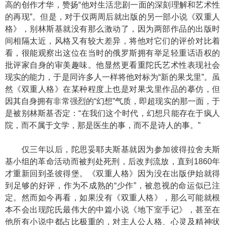
高的创作才华，赞扬“他对生活悲剧一面的深刻理解和艺术性
的再现”。但是，对于仅两周后就出版的另一部小说《双重人
格》，别林斯基就没有那么激动了，因为两部作品的出版时
间相隔太近，风格又有较大差异，将他对它们的评价对比着
看，很能观察出这位在当时的俄罗斯拥有举足轻重话语权的
批评家自身的审美趣味。他显然更看重陀氏艺术性表现社会
现实的能力，于是同许多人一样将他对标为“新的果戈里”。虽
然《双重人格》在某种程度上也是对果戈里作品的摹仿，但
因其自身拥有非常强烈的“幻想”气质，即超现实的那一面，于
是被别林斯基否定：“在我们这个时代，幻想只能存在于疯人
院，而不属于文学，那是医生的事，而不是诗人的事。”
仅三年以后，陀思妥耶夫斯基就因为参加彼得拉舍夫斯
基小组的革命活动而被判处死刑，后改判流放，直到1860年
才重新回到圣彼得堡。《双重人格》因为没在出版伊始就得
到足够的好评，作为不成熟的“少作”，被忽视的命运似已注
定。然而如今再看，如果没有《双重人格》，那么可能就根
本不会出现陀氏最伟大的中篇小说《地下室手记》，甚至在
他所有小说中都占比极重的，对主人公人格、心灵及精神状