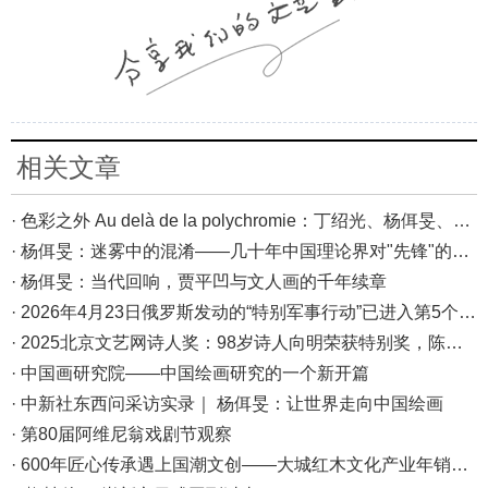
相关文章
· 色彩之外 Au delà de la polychromie：丁绍光、杨佴旻、Alain Cardenas·Castro巴黎展
· 杨佴旻：迷雾中的混淆——几十年中国理论界对"先锋"的误读，对创作的误导
· 杨佴旻：当代回响，贾平凹与文人画的千年续章
· 2026年4月23日俄罗斯发动的“特别军事行动”已进入第5个年头，俄乌局势最新综述
· 2025北京文艺网诗人奖：98岁诗人向明荣获特别奖，陈东东荣获诗人奖，茱萸荣获年度诗人奖！
· 中国画研究院——中国绘画研究的一个新开篇
· 中新社东西问采访实录｜ 杨佴旻：让世界走向中国绘画
· 第80届阿维尼翁戏剧节观察
· 600年匠心传承遇上国潮文创——大城红木文化产业年销80亿的“火”与“活”