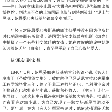
《双重人格》出版180周年，近日“陀思妥耶夫斯基的世界
——停止阅读意味着停止思考”大展亮相中国近现代新闻出版
博物馆，刚结束不久的上海国际电影节则特别策划了“泥土与
灵魂：陀思妥耶夫斯基的银幕变奏”单元。
年轻人对陀思妥耶夫斯基的阅读似乎并没有因为他所处
时代的远去而有所降温，法国导演侯麦就曾在电影《绿光》
中拍摄了一个有些社交障碍的女孩，她在度假的旅途中始终
阅读着陀氏的《白痴》，直至寻觅到了自己心仪的爱人。
从“现实”到“幻想”
1846年1月，陀思妥耶夫斯基的首部长篇小说《穷人》
发表于《圣彼得堡文集》，彼时的他已经从尼古拉耶夫军事
工程学院毕业三年，除了干着工程师的正职，也利用业余时
间翻译点巴尔扎克的小说，获取额外收入。《穷人》让他一
炮而红，当然这其中有批评家别林斯基极大的功劳。据说他
连夜看完这部小说，为自己发现了一颗文坛新星而激动不
已。两年后，在为《穷人》撰写书评时，他依然强调陀氏极