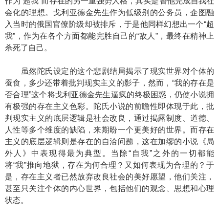
作为“超我”而存在的另一重强势人格，其实是替他完成自我社
会化的理想。戈利亚德金先生作为低级别的公务员，企图融
入当时的俄国官僚阶级却被排斥，于是他同样幻想出一个“超
我”，作为在各个方面都能完胜自己的“敌人”，最终在精神上
杀死了自己。
虽然陀氏设定的这个悲剧结局揭示了现实世界对个体的
蚕食，多少还带着批判现实主义的影子，然而，“我的存在是
否合理”这个将戈利亚德金先生逼疯的终极困惑，仍使小说拥
有极强的存在主义色彩。陀氏小说的前瞻性即体现于此，批
判现实主义的底层逻辑是社会改良，通过揭露制度、道德、
人性等多个维度的缺陷，来期盼一个更美好的世界。而存在
主义的底层逻辑则是存在的自洽问题，这在加缪的小说《局
外人》中表现得最为典型。当除“自我”之外的一切都能
将“我”推向地狱，存在为何合理？又如何表现为合理的？于
是，存在主义者已然放弃改良社会的美好愿望，他们关注，
甚至只关注个体的内心世界，包括他们的观念、思想和心理
状态。