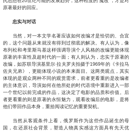
氏思想在20世纪可能的发展趋势，这种程度的“魔改”，才是对
原著最好的回应。
忠实与对话
当然，对一本文学名著应该如何改编才是恰切的、合宜
的，这个问题从来就没有得到过彻底的解决。有人认为，像
布列松和考里斯马基这样强调导演个人风格的改编更能体现
原著的丰富性及超时代的一面；有人则认为，忠实于原著的
改编，如苏联导演基里尔·拉夫罗夫拍摄于1969年的《卡拉马
佐夫兄弟》，更能体现小说的本来面目。这两类观点，其实
体现的是观众两种不同的观赏需求，前者更看重的是改编者
的主体意识，导演如何在他所处的时代语境中重新进入一部
一个世纪以前完成的作品，这决定了电影的品质和价值。后
者更看重的则是原著的永恒魅力，观看改编后的电影，是将
他们带回作品本身，重拾阅读记忆的重要契机。
当然从客观条件上看，俄罗斯作为这些作品诞生的母
国，在还原社会背景，塑造人物真实感这方面具有先天优