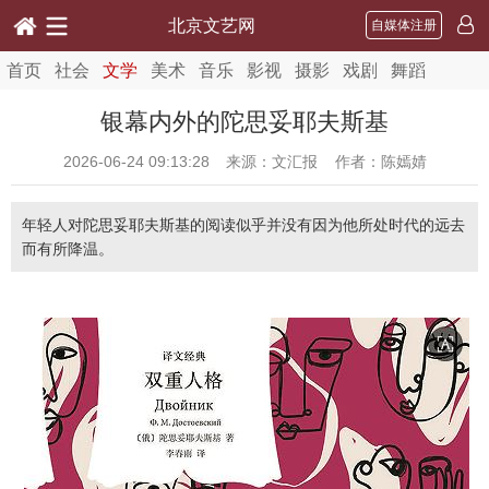
北京文艺网
自媒体注册
首页
社会
文学
美术
音乐
影视
摄影
戏剧
舞蹈
银幕内外的陀思妥耶夫斯基
2026-06-24 09:13:28
来源：文汇报 作者：陈嫣婧
年轻人对陀思妥耶夫斯基的阅读似乎并没有因为他所处时代的远去
而有所降温。