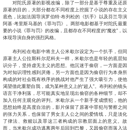
对陀氏原著的影视改编，除了一部分是基于尊重及还原
原著的目的，大部分都在不同程度上挖掘了小说的存在主义
底色，比如法国导演罗伯特·布列松的《扒手》以及芬兰导演
阿基·考里斯马基的《罪与罚》。两部电影都基于对陀氏最重
要的小说《罪与罚》的改编，且都存在不同程度的“魔改”，以
体现导演自身的强烈风格。
布列松在电影中将主人公米歇尔设定为一个扒手，但同
原著主人公拉斯科尔尼科夫一样，米歇尔也是年轻的底层知
识分子，坚持虚无主义的思想。他沉迷于偷窃，一方面是因
为对知识理性感到厌倦，另一方面也是因为偷窃行为本身所
构成的对社会既有秩序的挑战对他产生了强大吸引力，使他
渴望借此重塑自我，成为某种意义上的“超人”。布列松的镜头
语言干净利落，尽可能真实地呈现出偷窃的各种细节，却不
加入任何主观化的评判。米歇尔从一个新手变成惯犯，他的
思想始终是高度自洽的，影片保留了原著中罪犯与警察之间
的张力关系，也保留了男女主人公之间的爱情线，只是淡化
了律法、救赎以及罪这三者构成的宗教层面上的意义。故
而，当米歇尔成功逃离两年后回到巴黎，又因偷窃而落入法