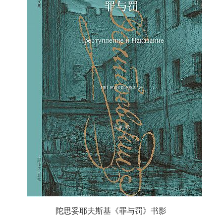
陀思妥耶夫斯基《罪与罚》书影