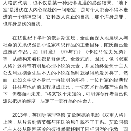
人格的代表，也不仅是某一种悲惨境遇的必然结果。“地下
室”是潜伏在人内心深处的一间暗室，是每个人都会不得不走
进的一个精神空间，它释放人真正的自我，那个浑身是罪，
也浑身是伤的自我。
在19世纪下半叶的俄罗斯文坛，全面而深入地展现人与
社会的关系仍然是小说家构思作品的主要目标，陀氏自己最
成熟的作品，如《群魔》《罪与罚》《卡拉马佐夫兄弟》
等，从结构来看也都是群像式、全景式的。因此，像《双重
人格》这样带有明显心理小说的元素，并且始终聚焦于主人
公戈利亚德金先生本人的小说在当时就显得愈发另类了。然
而，正如文学史本身已一再证明的那样，一位作家的经典程
度，往往与他的前卫程度成正比，一切艺术作品都产生自当
下，但都面向未来。“将来”这个未知的，可能连创作者自己也
难以把握的维度，决定了一部作品的生命力。
2013年，英国导演理查德·艾欧阿德的电影《双重人格》
上映，从片名到情节都与陀氏的原作脱不了干系。艾欧阿德
把主人公从阴潮寒冷的彼得堡挪移到了同样阴湿的伦敦，西