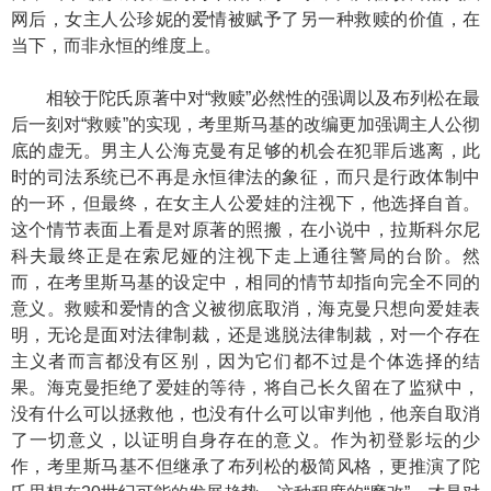
网后，女主人公珍妮的爱情被赋予了另一种救赎的价值，在
当下，而非永恒的维度上。
相较于陀氏原著中对“救赎”必然性的强调以及布列松在最
后一刻对“救赎”的实现，考里斯马基的改编更加强调主人公彻
底的虚无。男主人公海克曼有足够的机会在犯罪后逃离，此
时的司法系统已不再是永恒律法的象征，而只是行政体制中
的一环，但最终，在女主人公爱娃的注视下，他选择自首。
这个情节表面上看是对原著的照搬，在小说中，拉斯科尔尼
科夫最终正是在索尼娅的注视下走上通往警局的台阶。然
而，在考里斯马基的设定中，相同的情节却指向完全不同的
意义。救赎和爱情的含义被彻底取消，海克曼只想向爱娃表
明，无论是面对法律制裁，还是逃脱法律制裁，对一个存在
主义者而言都没有区别，因为它们都不过是个体选择的结
果。海克曼拒绝了爱娃的等待，将自己长久留在了监狱中，
没有什么可以拯救他，也没有什么可以审判他，他亲自取消
了一切意义，以证明自身存在的意义。作为初登影坛的少
作，考里斯马基不但继承了布列松的极简风格，更推演了陀