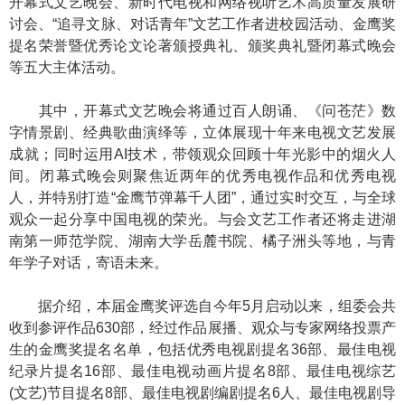
开幕式文艺晚会、新时代电视和网络视听艺术高质量发展研
讨会、“追寻文脉、对话青年”文艺工作者进校园活动、金鹰奖
提名荣誉暨优秀论文论著颁授典礼、颁奖典礼暨闭幕式晚会
等五大主体活动。
其中，开幕式文艺晚会将通过百人朗诵、《问苍茫》数
字情景剧、经典歌曲演绎等，立体展现十年来电视文艺发展
成就；同时运用AI技术，带领观众回顾十年光影中的烟火人
间。闭幕式晚会则聚焦近两年的优秀电视作品和优秀电视
人，并特别打造“金鹰节弹幕千人团”，通过实时交互，与全球
观众一起分享中国电视的荣光。与会文艺工作者还将走进湖
南第一师范学院、湖南大学岳麓书院、橘子洲头等地，与青
年学子对话，寄语未来。
据介绍，本届金鹰奖评选自今年5月启动以来，组委会共
收到参评作品630部，经过作品展播、观众与专家网络投票产
生的金鹰奖提名名单，包括优秀电视剧提名36部、最佳电视
纪录片提名16部、最佳电视动画片提名8部、最佳电视综艺
(文艺)节目提名8部、最佳电视剧编剧提名6人、最佳电视剧导