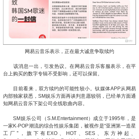
网易云音乐表示，正在最大诚意争取续约
该消息一出，引发热议。在网易云音乐客服表示，在平
台上购买的数字专辑不受影响，还可以保留。
目前看来，双方续约的可能性较小。钛媒体APP从网易
内部独家获悉，SM娱乐方面再谈判意愿较弱，已经单方面通
知网易云音乐下架公司全线歌曲内容。
SM娱乐公司（S.M.Entertainment）成立于1995年，是
一家K-POP潮流的综合性娱乐集团，被视作是“亚洲第一造星
工厂”，旗下有EXO、HOT、SES、东方神起、