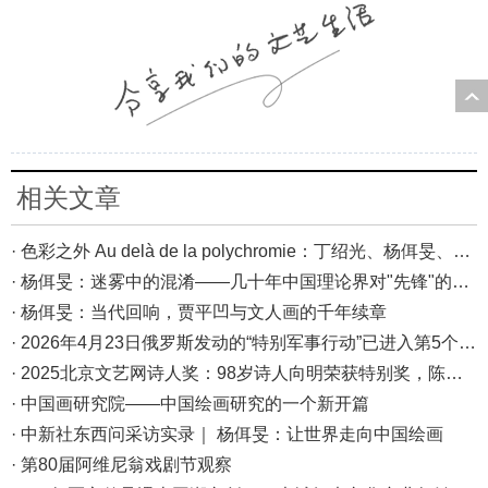
相关文章
· 色彩之外 Au delà de la polychromie：丁绍光、杨佴旻、Alain Cardenas·Castro巴黎展
· 杨佴旻：迷雾中的混淆——几十年中国理论界对"先锋"的误读，对创作的误导
· 杨佴旻：当代回响，贾平凹与文人画的千年续章
· 2026年4月23日俄罗斯发动的“特别军事行动”已进入第5个年头，俄乌局势最新综述
· 2025北京文艺网诗人奖：98岁诗人向明荣获特别奖，陈东东荣获诗人奖，茱萸荣获年度诗人奖！
· 中国画研究院——中国绘画研究的一个新开篇
· 中新社东西问采访实录｜ 杨佴旻：让世界走向中国绘画
· 第80届阿维尼翁戏剧节观察