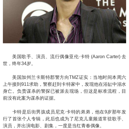
美国歌手、演员、流行偶像亚伦·卡特 (Aaron Carter) 去
世，终年34岁。
美国加州兰卡斯特郡警方向TMZ证实：当地时间本周六
上午接到911求助，警察赶到卡特家中，发现他在浴缸中溺水
身亡。负责谋杀的警探已被派去现场，但这是标准流程，目
前没有此案为谋杀的证据。
卡特是后街男孩成员尼克·卡特的弟弟，他在9岁那年发
行了首张个人专辑，此后也成为了尼克儿童频道常驻歌手、
演员，并出演电影、剧集，一度是当红青春偶像。