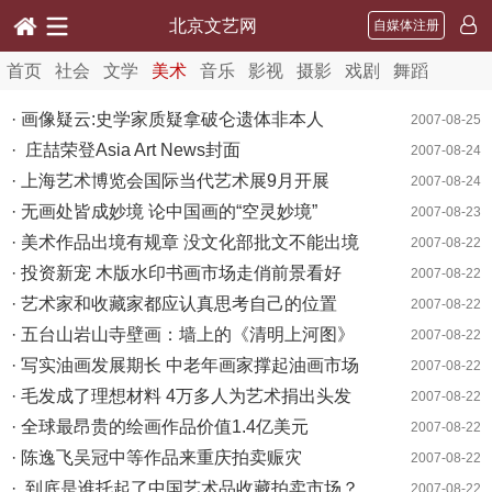
北京文艺网
自媒体注册
首页
社会
文学
美术
音乐
影视
摄影
戏剧
舞蹈
· 画像疑云:史学家质疑拿破仑遗体非本人
2007-08-25
· 庄喆荣登Asia Art News封面
2007-08-24
· 上海艺术博览会国际当代艺术展9月开展
2007-08-24
· 无画处皆成妙境 论中国画的“空灵妙境”
2007-08-23
· 美术作品出境有规章 没文化部批文不能出境
2007-08-22
· 投资新宠 木版水印书画市场走俏前景看好
2007-08-22
· 艺术家和收藏家都应认真思考自己的位置
2007-08-22
· 五台山岩山寺壁画：墙上的《清明上河图》
2007-08-22
· 写实油画发展期长 中老年画家撑起油画市场
2007-08-22
· 毛发成了理想材料 4万多人为艺术捐出头发
2007-08-22
· 全球最昂贵的绘画作品价值1.4亿美元
2007-08-22
· 陈逸飞吴冠中等作品来重庆拍卖赈灾
2007-08-22
· 到底是谁托起了中国艺术品收藏拍卖市场？
2007-08-22