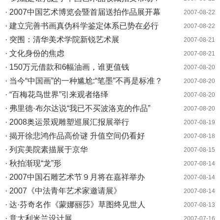
· 2007中国艺术博览会暨首届送拍作品展开幕
2007-08-22
· 建立完善书画真伪科学鉴定体系已势在必行
2007-08-22
· 突围：清华美术学院新锐艺术展
2007-08-21
· 文化身份的焦虑
2007-08-21
· 150万元借款和6幅油画，谁更值钱
2007-08-20
· 当今“中国画”的一种尴尬:“笔墨”不再是标准？
2007-08-20
· “百梅花鸟世界”引来观者络绎
2007-08-20
· 弗里德·布尔达说“我已不买波洛克的作品”
2007-08-20
· 2008奥运景观雕塑巡展汇报展举行
2007-08-19
· 揭开徐悲鸿作品高价谜 升值空间仍看好
2007-08-18
· 列宾美院素描展于京华
2007-08-15
· 秋拍渐现“龙”形
2007-08-14
· 2007中国石雕艺术节９月将在嘉祥举办
2007-08-14
· 2007《中法青年艺术家邀请展》
2007-08-14
· 达·芬奇名作《蒙娜丽莎》草图终见世人
2007-08-13
· 意大利米兰设计展
2007-07-16