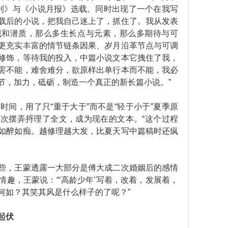
刊》与《小说月报》选载。同时出现了一个在我写
载后的小说，把我自己迷上了，抓住了。我从发表
藏和潜质，那么多生长点与元素，那么多期待与可
更充实丰富的情节链条因果、岁月沿革节点与可调
修饰，等待我的投入，中篇小说文本它拽住了我，
罢不能，难舍难分，欲原样出单行本而不能，我必
节，加力，砥砺，制造一个真正的新长篇小说。”
，用了只“重于大于”而不是“轻于小于”夏季原
次摆弄捋理了全文，成为现在的文本。“这个过程
如醉如痴。越修理越大发，比夏天写中篇稿时还疯
，王蒙透露一大部分是傅大成二次婚姻后的感情
趣，王蒙说：“‘高龄少年’写着，改着，发展着，
何如？其笑其风是什么样子的了呢？”
起伏