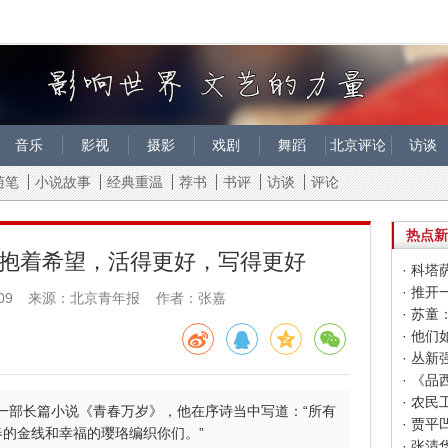
音乐
影视
摄影
戏剧
舞蹈
北京评论
访谈
随笔
小说故事
经典重温
荐书
书评
访谈
评论
热点新
抱着希望，活得更好，写得更好
· 科
· 推
09
来源：北京青年报 作者：张嘉
· 苏
· 丛
· 《
· 农
第一部长篇小说《青春万岁》，他在序诗当中写道：“所有
· 贾
的金线和幸福的璎珞编织你们。”
· 张