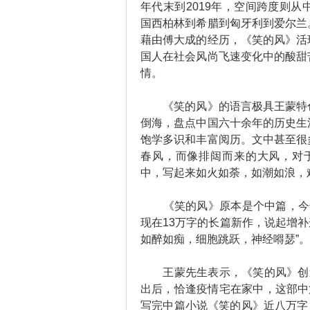
年代末到2019年，空间跨度则
国西柏林到希腊到匈牙利到爱尔兰
藉由傅大成的经历，《笑的风》活
国人在社会风尚飞速变化中的酸甜
情。
《笑的风》的语言极具王蒙特色
倒海，盘点中国六十余年的历史生
饱学多识和丰富阅历。文中甚至很
春风，而像排闼而来的大风，对
中，写起来如火如荼，如潮如浪，
《笑的风》原本是个中篇，今年
现在13万字的长篇新作，说起增补
如醉如痴，细胞跳跃，神经嘚瑟”。
王蒙先生表示，《笑的风》创造
出后，恰逢疫情宅在家中，这部中篇
写完中篇小说《笑的风》近八万字，