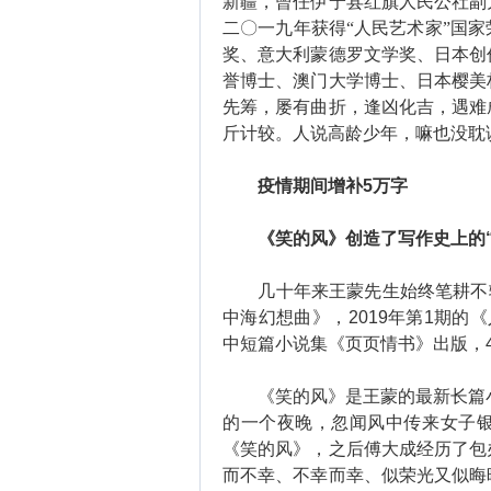
新疆，曾任伊宁县红旗人民公社副
二〇一九年获得“人民艺术家”国
奖、意大利蒙德罗文学奖、日本创
誉博士、澳门大学博士、日本樱美
先筹，屡有曲折，逢凶化吉，遇难
斤计较。人说高龄少年，嘛也没耽
疫情期间增补5万字
《笑的风》创造了写作史上的“
几十年来王蒙先生始终笔耕不辍，
中海幻想曲》，2019年第1期的
中短篇小说集《页页情书》出版，
《笑的风》是王蒙的最新长篇小
的一个夜晚，忽闻风中传来女子
《笑的风》，之后傅大成经历了包
而不幸、不幸而幸、似荣光又似晦