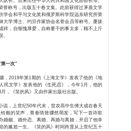
大队长。后来出任中华人民共和国文化部部长等。
家荣誉称号，出版五十卷文集。此前获得过茅盾文学
价学会和平与文化奖和俄罗斯科学院远东研究所荣
林大学博士、约旦作家协会名誉会员等称号。屡拔
成祥，自惭愧厚爱，自称要干的事太多，顾不上斤
误。
第一次”
2019年第1期的《上海文学》发表了他的《地
《人民文学》发表他的《生死恋》，今年1月，他的
4月，《笑的风》又由作家出版社出版。
说，上世纪50年代末，贫农高中生傅大成在春天
银铃般的笑声，青春情致骤然萌发，写下一首诗歌
办婚姻、婚外恋、离婚、再婚与离婚，开启了他幸
暗的尴尬一生。《笑的风》时间跨度从上世纪五十