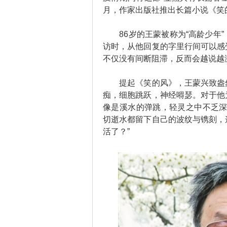
月，作家出版社推出长篇小说《笑
86岁的王蒙被称为“高龄少年”
访时，从他回复的字里行间可以感
不仅没有间断阻滞，反而会越说越
提起《笑的风》，王蒙兴致盎然
痴，细胞跳跃，神经嘚瑟。对于他
像是溪水的弹跳，轻灵之中不乏深
切逝水都留下自己的波纹与镌刻，
活了？”