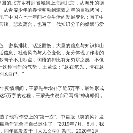
从中国的北方乡村到省城到上海到北京，从海外的德
。从青涩少年的春情萌动到耄耋之年的自我拷问，
现了中国六七十年间社会生活的发展变化；写了中
苦辣、悲欢离合，也写了一代知识分子的婚姻与爱
，密集排比、活泛酣畅，大量的信息与知识排山
活信息、社会风尚与人心变化，充分体现了作者的
多句子不用标点，词语的排比有无穷尽之感，不像
于这种写作的气势，王蒙说：“意在笔先，情在意
难以自已。”
疫情期间，王蒙先生增补了近5万字，最终形成
这5万字的过程，王蒙先生说自己写得“神魂颠倒，
了他写作史上的“第一次”。中篇版《笑的风》发
新作完全把自己迷住了，“2019年7月、8月，我
同年底发表于《人民文学》杂志。2020年1月、