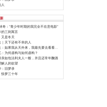
的人
新
卫·林奇：“青少年时期的我完全不在意电影”
夫卡的三则寓言
红：又是冬天
诃夫｜天下还有不幸的人
· 史铁生：如果我从天外来，我最先要去看看足球
安忆：为何虚构与如何虚构？
果母亲如包法利夫人一般，并且还常年酗酒
何理解人的欲望
清华：旧梦录
毛：惊梦三十年