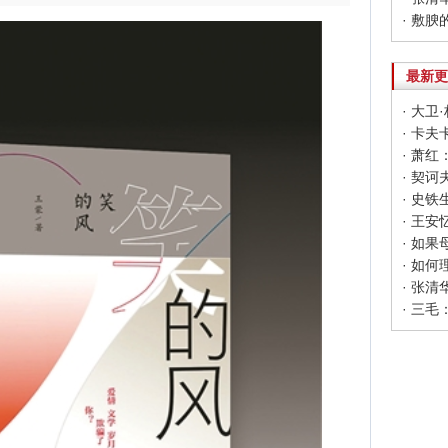
· 敷腴
最新更
· 大
· 卡
· 萧
· 契
· 王
· 如
· 如
· 张
· 三