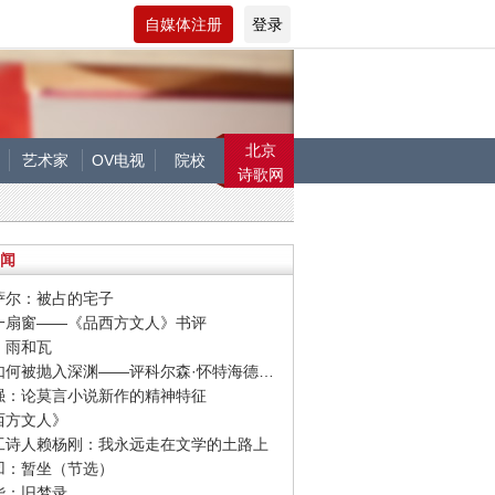
自媒体注册
登录
北京
艺术家
OV电视
院校
诗歌网
闻
塔萨尔：被占的宅子
开一扇窗——《品西方文人》书评
童：雨和瓦
· 他们如何被抛入深渊——评科尔森·怀特海德新作《尼科尔少年》
新强：论莫言小说新作的精神特征
品西方文人》
民工诗人赖杨刚：我永远走在文学的土路上
平凹：暂坐（节选）
清华：旧梦录