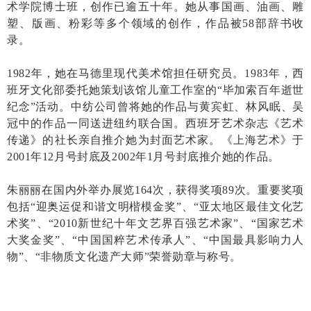
术学院
博士班，创作已逾五十年。她从事国画、油画、雕
塑、版画、粉彩等多个领域的创作，作品被58部辞书收
录。
1982年，她在马德里现代美术馆担任研究员。1983年，西
班牙文化部委托她策划该馆儿童工作室的“毕加索百年逝世
纪念”活动。中纺公司曾将她的作品与黄宾虹、林风眠、吴
冠中的作品一同送进纽约联合国。西班牙艺术杂志《艺术
传递》的社长亲自推介她为封面艺术家。《上海艺术》于
2001年12月号封底及2002年1月号封底推介她的作品。
朱丽丽在国内外举办展览164次，获得奖项89次。重要奖项
包括“迎奥运促和谐文明楷模金奖”、“亚太地区最佳文化艺
术奖”、“2010新世纪十年文艺界百强艺术家”、“国家艺术
大奖金奖”、“中国国粹艺术传承人”、“中国最具影响力人
物”、“非物质文化遗产大师”荣誉勋章与称号。