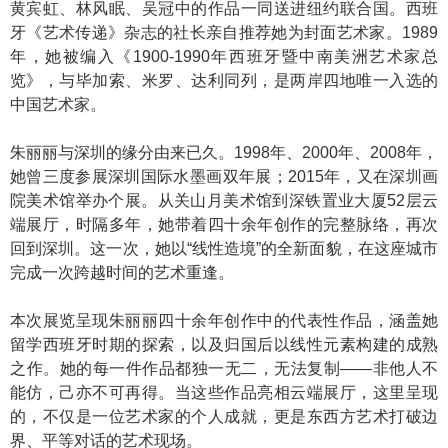
黄宾虹、
林风眠
、吴冠中的作品一同送进纽约联合国。西班
牙《艺术传递》杂志的社长亲自推荐她为封面艺术家。1989
年，她被编入《1900-1990年西班牙暨中南美洲艺术家总
览》，与毕加索、米罗、达利同列，是两岸四地唯一入选的
中国艺术家。
朱丽丽与深圳的缘分由来已久。1998年、2000年、2008年，
她曾三度参展深圳国际水墨画双年展；2015年，又在深圳画
院美术馆举办个展。从关山月美术馆到深铁置业大厦52层云
端展厅，时隔多年，她带着四十余年创作的完整脉络，再次
回到深圳。这一次，她以“线性造境”的全新面貌，在这座城市
完成一次跨越时间的艺术重逢。
本次展览呈现朱丽丽四十余年创作中的代表性作品，涵盖她
留学西班牙时期的探索，以及归国后以线性元素构建的成熟
之作。她的每一件作品都独一无二，无法复制——非他人不
能仿，己亦不可再得。当这些作品亮相云端展厅，这里呈现
的，不仅是一位艺术家的个人成就，更是东西方艺术打破边
界、平等对话的艺术现场。