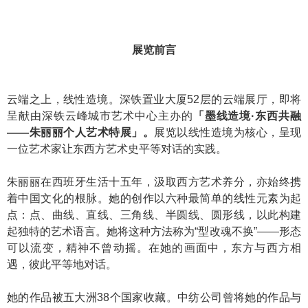
展览前言
云端之上，线性造境。深铁置业大厦52层的云端展厅，即将
呈献由深铁云峰城市艺术中心主办的
「墨线造境·东西共融
——朱丽丽个人艺术特展」。
展览以线性造境为核心，呈现
一位艺术家让东西方艺术史平等对话的实践。
朱丽丽在西班牙生活十五年，汲取西方艺术养分，亦始终携
着中国文化的根脉。她的创作以六种最简单的线性元素为起
点：点、曲线、直线、三角线、半圆线、
圆形线
，以此构建
起独特的艺术语言。她将这种方法称为“型改魂不换”——形态
可以流变，精神不曾动摇。在她的画面中，东方与西方相
遇，彼此平等地对话。
她的作品被五大洲38个国家收藏。中纺公司曾将她的作品与