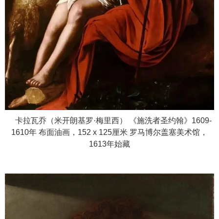
卡拉瓦乔（米开朗基罗·梅里西） 《施洗者圣约翰》1609-
1610年 布面油画，152 x 125厘米 罗马博尔盖塞美术馆，
1613年始藏