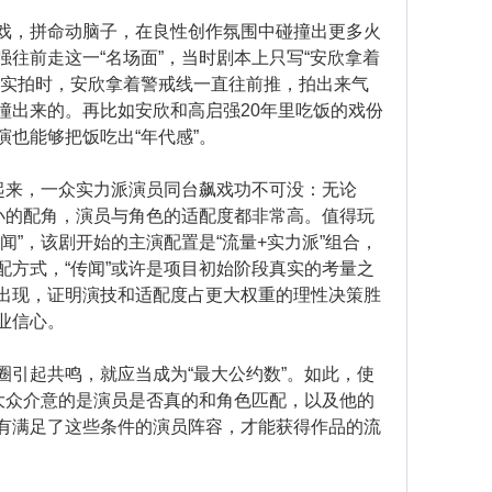
，拼命动脑子，在良性创作氛围中碰撞出更多火
往前走这一“名场面”，当时剧本上只写“安欣拿着
了实拍时，安欣拿着警戒线一直往前推，拍出来气
撞出来的。再比如安欣和高启强20年里吃饭的戏份
也能够把饭吃出“年代感”。
来，一众实力派演员同台飙戏功不可没：无论
或小的配角，演员与角色的适配度都非常高。值得玩
闻”，该剧开始的主演配置是“流量+实力派”组合，
配方式，“传闻”或许是项目初始阶段真实的考量之
出现，证明演技和适配度占更大权重的理性决策胜
业信心。
起共鸣，就应当成为“最大公约数”。如此，使
—大众介意的是演员是否真的和角色匹配，以及他的
有满足了这些条件的演员阵容，才能获得作品的流