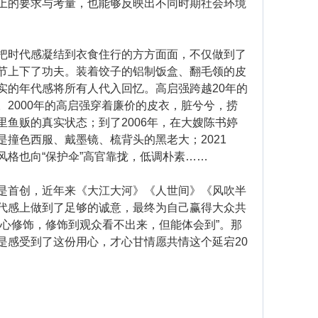
上的要求与考量，也能够反映出不同时期社会环境
时代感凝结到衣食住行的方方面面，不仅做到了
节上下了功夫。装着饺子的铝制饭盒、翻毛领的皮
实的年代感将所有人代入回忆。高启强跨越20年的
2000年的高启强穿着廉价的皮衣，脏兮兮，捞
鱼贩的真实状态；到了2006年，在大嫂陈书婷
撞色西服、戴墨镜、梳背头的黑老大；2021
风格也向“保护伞”高官靠拢，低调朴素……
首创，近年来《大江大河》《人世间》《风吹半
代感上做到了足够的诚意，最终为自己赢得大众共
精心修饰，修饰到观众看不出来，但能体会到”。那
是感受到了这份用心，才心甘情愿共情这个延宕20