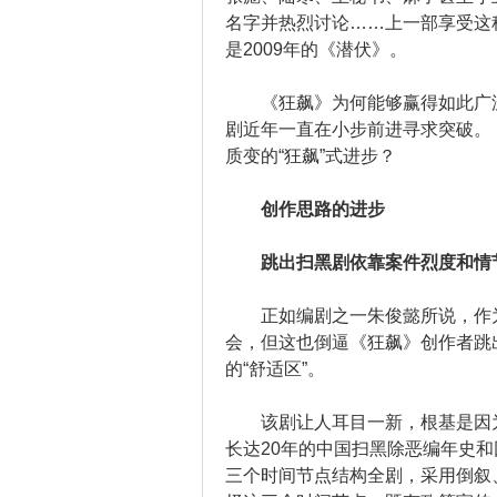
名字并热烈讨论……上一部享受这种
是2009年的《潜伏》。
《狂飙》为何能够赢得如此广泛
剧近年一直在小步前进寻求突破。
质变的“狂飙”式进步？
创作思路的进步
跳出扫黑剧依靠案件烈度和情
正如编剧之一朱俊懿所说，作为
会，但这也倒逼《狂飙》创作者跳
的“舒适区”。
该剧让人耳目一新，根基是因为
长达20年的中国扫黑除恶编年史和回忆录
三个时间节点结构全剧，采用倒叙