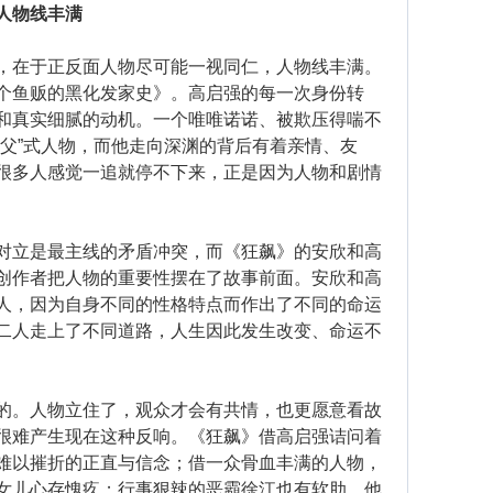
人物线丰满
在于正反面人物尽可能一视同仁，人物线丰满。
个鱼贩的黑化发家史》。高启强的每一次身份转
和真实细腻的动机。一个唯唯诺诺、被欺压得喘不
教父”式人物，而他走向深渊的背后有着亲情、友
很多人感觉一追就停不下来，正是因为人物和剧情
立是最主线的矛盾冲突，而《狂飙》的安欣和高
创作者把人物的重要性摆在了故事前面。安欣和高
人，因为自身不同的性格特点而作出了不同的命运
二人走上了不同道路，人生因此发生改变、命运不
。人物立住了，观众才会有共情，也更愿意看故
很难产生现在这种反响。《狂飙》借高启强诘问着
难以摧折的正直与信念；借一众骨血丰满的人物，
女儿心存愧疚；行事狠辣的恶霸徐江也有软肋。他