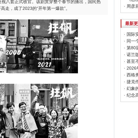
央视八套正式收官。该剧贯穿整个春节的播出，国民热
走，成了2023的“开年第一爆款”。
最新更
· 同
· 第
· 甚
· 20
· 幻
· 纪