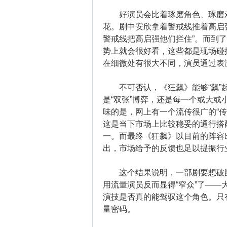
好演员会比着琢磨角色、琢磨戏
花。剧中安欣拿着警戒线推着高启强
警戒线把高启强他们拦住”。而到
势上就会很好看，这些都是现场碰
在细微处有很大不同，演员通过表演
不可否认，《狂飙》能够“飙”起
是“双张”博弈，还是每一个或大
味的是，网上有一个流传很广的“传
这是当下市场上比较稳妥的通行搭
一。而最终《狂飙》以目前的阵容
出，市场给予的反馈也足以提振行
这个结果说明，一部剧要想破圈引
用流量演员反而显得“窄众”了—
演技是否真的能驾驭这个角色。只
量密码。