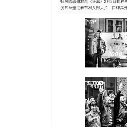
扫黑除恶题材剧《狂飙》2月3日晚在
度甚至盖过春节档头部大片，口碑高开高