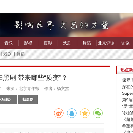
音乐
影视
摄影
戏剧
舞蹈
北京评论
访谈
戏剧
舞蹈
热点新
黑剧 带来哪些“质变”？
· 保
· 深
4
来源：北京青年报 作者：杨文杰
《狂飙》
扫黑剧
· “
· “
· 《
· 《