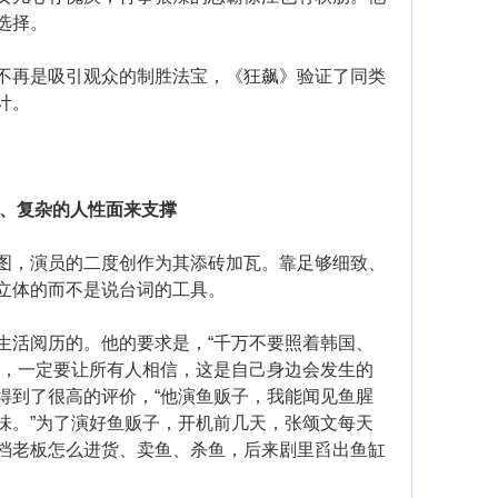
选择。
再是吸引观众的制胜法宝，《狂飙》验证了同类
计。
、复杂的人性面来支撑
，演员的二度创作为其添砖加瓦。靠足够细致、
立体的而不是说台词的工具。
活阅历的。他的要求是，“千万不要照着韩国、
”，一定要让所有人相信，这是自己身边会发生的
得到了很高的评价，“他演鱼贩子，我能闻见鱼腥
味。”为了演好鱼贩子，开机前几天，张颂文每天
档老板怎么进货、卖鱼、杀鱼，后来剧里舀出鱼缸