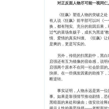
对正反面人物尽可能一视同仁
《狂飙》塑造人物的突破之处，
有人说《狂飙》前半部可以叫《一
换，都有翔实、充分的前因后果，
过气的菜场鱼贩子，成长为黑道“
情、爱情的真实纠缠。《狂飙》让
是爽的，更是写实的。
另外，传统的扫黑剧中，黑白对
启强还有互为镜像的宿命感，说明
启强两个原本不在同一社会阶层的
抉择。在一些偶发因素的助推下，
断逆转。
事实证明，人物永远是第一位的
事。如果是靠强情节推动剧情，恐
黑暗面的来处和缘由；借安欣诠释
揭示人性的善恶抉择——老默面对