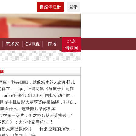
自媒体注册
登录
北京
艺术家
OV电视
院校
诗歌网
闻
罗.高更：我要画画，就像溺水的人必须挣扎
在的存在——读丁正耕诗集《黄孩子》而作
· Super Junior迎来出道12周年 回归活动全面启动
· 第9届世界手机摄影大赛获奖结果揭晓，张张惊艳你的视觉！
爱”意味着什么，这些照片给你答案
我拍过很多三级片，但对摄影从未妥协过！”
超越死亡》：大企业家写哲学书
· 希望有超人来拯救你们——悼念空难的海报设计作品
忠臣藏》日美同步上映