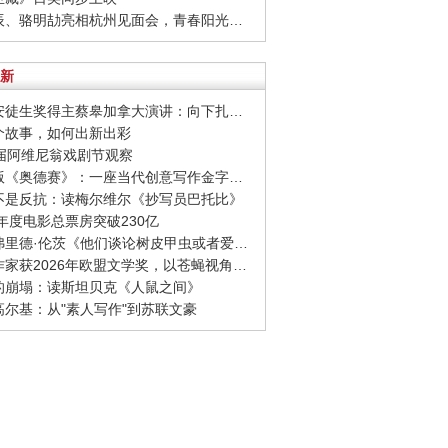
· 周彦辰、骆明劼亮相杭州见面会，青春阳光活力十足
新
· 国际安徒生奖得主蔡皋加拿大演讲：向下扎根，向着幸福奔跑
一个故事，如何出新出彩
80届阿维尼翁戏剧节观察
· 诺兰版《奥德赛》：一座当代创意写作金字塔的宏伟与平庸
至不是反抗：读梅尔维尔《抄写员巴托比》
26年度电影总票房突破230亿
· 西格弗里德·伦茨《他们谈论树皮甲虫或者爱情》：请捍卫日常生活，千千万万次
· 捷克作家获2026年欧盟文学奖，以苍蝇视角观察城市
象的崩塌：读斯坦贝克《人鼠之间》
念高尔基：从"素人写作"到苏联文豪