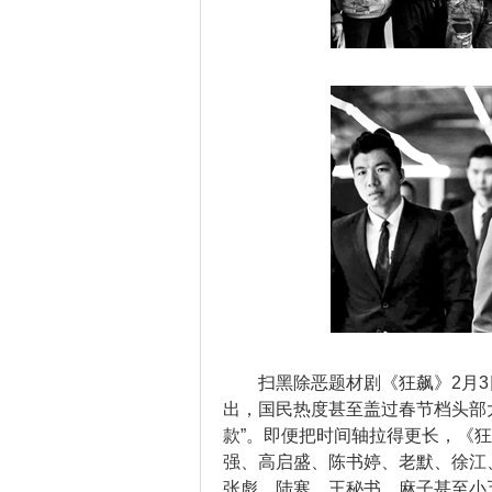
扫黑除恶题材剧《狂飙》2月3
出，国民热度甚至盖过春节档头部大
款”。即便把时间轴拉得更长，《
强、高启盛、陈书婷、老默、徐江
张彪、陆寒、王秘书、麻子甚至小