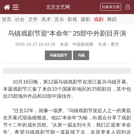
北京文艺网
自媒体注册
首页
社会
文学
美术
音乐
影视
摄影
戏剧
舞蹈
乌镇戏剧节迎“本命年” 25部中外剧目开演
2025-10-17 15:03:39
来源：中国新闻网 作者：曹丹
乌镇戏剧节
乌镇
10月16日晚，第12届乌镇戏剧节在浙江嘉兴乌镇开幕。
本届戏剧节汇集了来自10个国家和地区的25部剧目，其中包
括15部海外作品和10部中国佳作。
“过去12年，就像一场梦。”乌镇戏剧节发起人之一的黄磊
在开幕式现场感慨道。他以“本命年”为喻，向观众分享了戏剧
节十二年的成长历程。“从第一届走到今天，我们正迎来‘本命
年’。希望乌镇戏剧节能一直延续下去，欢迎更多人回到这