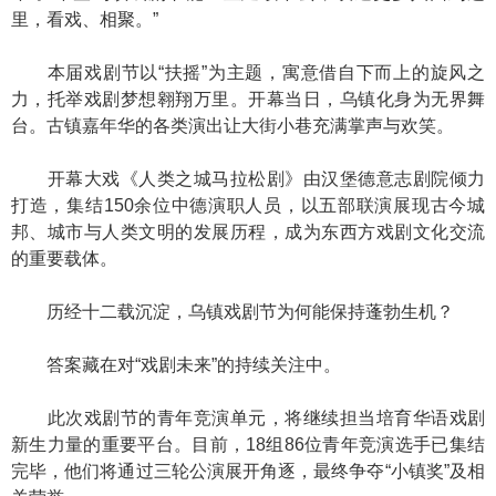
里，看戏、相聚。”
本届戏剧节以“扶摇”为主题，寓意借自下而上的旋风之
力，托举戏剧梦想翱翔万里。开幕当日，乌镇化身为无界舞
台。古镇嘉年华的各类演出让大街小巷充满掌声与欢笑。
开幕大戏《人类之城马拉松剧》由汉堡德意志剧院倾力
打造，集结150余位中德演职人员，以五部联演展现古今城
邦、城市与人类文明的发展历程，成为东西方戏剧文化交流
的重要载体。
历经十二载沉淀，乌镇戏剧节为何能保持蓬勃生机？
答案藏在对“戏剧未来”的持续关注中。
此次戏剧节的青年竞演单元，将继续担当培育华语戏剧
新生力量的重要平台。目前，18组86位青年竞演选手已集结
完毕，他们将通过三轮公演展开角逐，最终争夺“小镇奖”及相