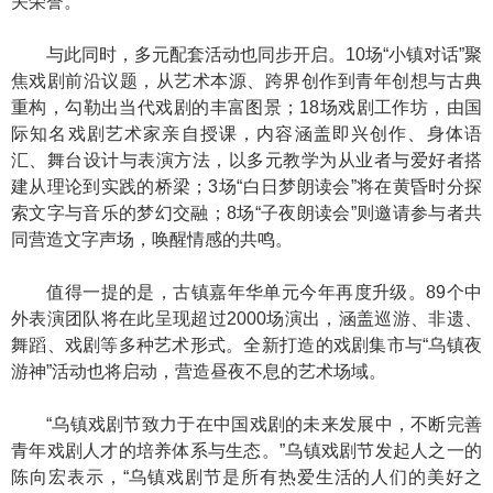
关荣誉。
与此同时，多元配套活动也同步开启。10场“小镇对话”聚
焦戏剧前沿议题，从艺术本源、跨界创作到青年创想与古典
重构，勾勒出当代戏剧的丰富图景；18场戏剧工作坊，由国
际知名戏剧艺术家亲自授课，内容涵盖即兴创作、身体语
汇、舞台设计与表演方法，以多元教学为从业者与爱好者搭
建从理论到实践的桥梁；3场“白日梦朗读会”将在黄昏时分探
索文字与音乐的梦幻交融；8场“子夜朗读会”则邀请参与者共
同营造文字声场，唤醒情感的共鸣。
值得一提的是，古镇嘉年华单元今年再度升级。89个中
外表演团队将在此呈现超过2000场演出，涵盖巡游、非遗、
舞蹈、戏剧等多种艺术形式。全新打造的戏剧集市与“乌镇夜
游神”活动也将启动，营造昼夜不息的艺术场域。
“乌镇戏剧节致力于在中国戏剧的未来发展中，不断完善
青年戏剧人才的培养体系与生态。”乌镇戏剧节发起人之一的
陈向宏表示，“乌镇戏剧节是所有热爱生活的人们的美好之