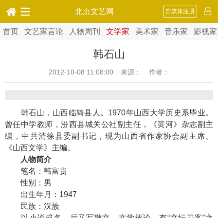
北京文艺网
自媒体注册
首页
文艺家言论
人物周刊
文学家
美术家
音乐家
影视家
韩石山
2012-10-08 11:08:00
来源： 作者：
韩石山，山西临猗县人。1970年山西大学历史系毕业。
曾任中学教师，汾西县城关公社副主任，《黄河》杂志副主
编，中共清徐县委副书记，现为山西省作家协会副主席、
《山西文学》主编。
人物简介
笔名：韩富贵
性别：男
出生年月：1947
民族：汉族
以小说成名，后又写散文、文学评论，有“文坛刀客”之