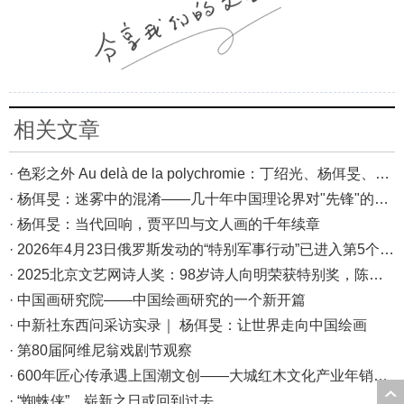
相关文章
· 色彩之外 Au delà de la polychromie：丁绍光、杨佴旻、Alain Cardenas·Castro巴黎展
· 杨佴旻：迷雾中的混淆——几十年中国理论界对"先锋"的误读，对创作的误导
· 杨佴旻：当代回响，贾平凹与文人画的千年续章
· 2026年4月23日俄罗斯发动的“特别军事行动”已进入第5个年头，俄乌局势最新综述
· 2025北京文艺网诗人奖：98岁诗人向明荣获特别奖，陈东东荣获诗人奖，茱萸荣获年度诗人奖！
· 中国画研究院——中国绘画研究的一个新开篇
· 中新社东西问采访实录｜ 杨佴旻：让世界走向中国绘画
· 第80届阿维尼翁戏剧节观察
· 600年匠心传承遇上国潮文创——大城红木文化产业年销80亿的“火”与“活”
· “蜘蛛侠”，崭新之日或回到过去