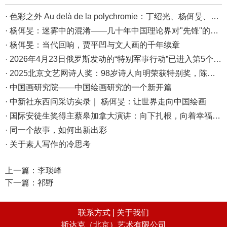
· 色彩之外 Au delà de la polychromie：丁绍光、杨佴旻、Alain Cardenas·Castro巴黎展
· 杨佴旻：迷雾中的混淆——几十年中国理论界对"先锋"的误读，对创作的误导
· 杨佴旻：当代回响，贾平凹与文人画的千年续章
· 2026年4月23日俄罗斯发动的“特别军事行动”已进入第5个年头，俄乌局势最新综述
· 2025北京文艺网诗人奖：98岁诗人向明荣获特别奖，陈东东荣获诗人奖，茱萸荣获年度诗人奖！
· 中国画研究院——中国绘画研究的一个新开篇
· 中新社东西问采访实录｜ 杨佴旻：让世界走向中国绘画
· 国际安徒生奖得主蔡皋加拿大演讲：向下扎根，向着幸福奔跑
· 同一个故事，如何出新出彩
· 关于素人写作的冷思考
上一篇：
李琰峰
下一篇：
祁野
联系方式 |
关于我们
斯达克（北京）艺术有限公司