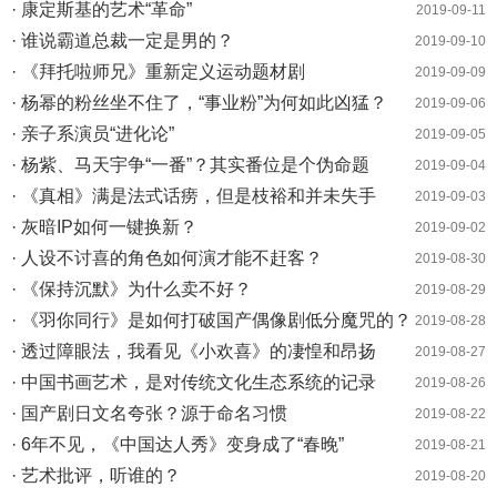
· 康定斯基的艺术“革命”
2019-09-11
· 谁说霸道总裁一定是男的？
2019-09-10
· 《拜托啦师兄》重新定义运动题材剧
2019-09-09
· 杨幂的粉丝坐不住了，“事业粉”为何如此凶猛？
2019-09-06
· 亲子系演员“进化论”
2019-09-05
· 杨紫、马天宇争“一番”？其实番位是个伪命题
2019-09-04
· 《真相》满是法式话痨，但是枝裕和并未失手
2019-09-03
· 灰暗IP如何一键换新？
2019-09-02
· 人设不讨喜的角色如何演才能不赶客？
2019-08-30
· 《保持沉默》为什么卖不好？
2019-08-29
· 《羽你同行》是如何打破国产偶像剧低分魔咒的？
2019-08-28
· 透过障眼法，我看见《小欢喜》的凄惶和昂扬
2019-08-27
· 中国书画艺术，是对传统文化生态系统的记录
2019-08-26
· 国产剧日文名夸张？源于命名习惯
2019-08-22
· 6年不见，《中国达人秀》变身成了“春晚”
2019-08-21
· 艺术批评，听谁的？
2019-08-20