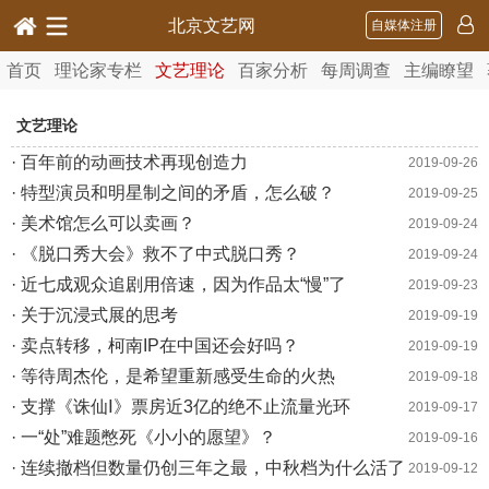
北京文艺网
自媒体注册
首页
理论家专栏
文艺理论
百家分析
每周调查
主编瞭望
文艺理论
· 百年前的动画技术再现创造力
2019-09-26
· 特型演员和明星制之间的矛盾，怎么破？
2019-09-25
· 美术馆怎么可以卖画？
2019-09-24
· 《脱口秀大会》救不了中式脱口秀？
2019-09-24
· 近七成观众追剧用倍速，因为作品太“慢”了
2019-09-23
· 关于沉浸式展的思考
2019-09-19
· 卖点转移，柯南IP在中国还会好吗？
2019-09-19
· 等待周杰伦，是希望重新感受生命的火热
2019-09-18
· 支撑《诛仙Ⅰ》票房近3亿的绝不止流量光环
2019-09-17
· 一“处”难题憋死《小小的愿望》？
2019-09-16
· 连续撤档但数量仍创三年之最，中秋档为什么活了
2019-09-12