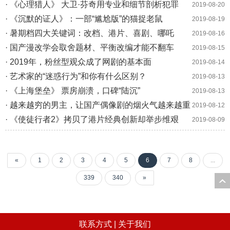
· 《心理猎人》 大卫·芬奇用专业和细节剖析犯罪
2019-08-20
· 《沉默的证人》：一部“尴尬版”的猫捉老鼠
2019-08-19
· 暑期档四大关键词：改档、港片、喜剧、哪吒
2019-08-16
· 国产漫改学会取舍题材、平衡改编才能不翻车
2019-08-15
· 2019年，粉丝型观众成了网剧的基本面
2019-08-14
· 艺术家的“迷惑行为”和你有什么区别？
2019-08-13
· 《上海堡垒》 票房崩溃，口碑“陆沉”
2019-08-13
· 越来越穷的男主，让国产偶像剧的烟火气越来越重
2019-08-12
· 《使徒行者2》拷贝了港片经典创新却举步维艰
2019-08-09
«
1
2
3
4
5
6
7
8
...
339
340
»
联系方式 |
关于我们