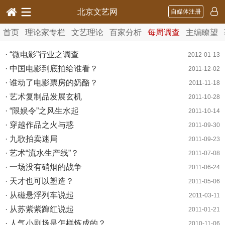
北京文艺网
自媒体注册
首页
理论家专栏
文艺理论
百家分析
每周调查
主编瞭望
· “微电影”行业之调查
2012-01-13
· 中国电影到底拍给谁看？
2011-12-02
· 谁动了电影票房的奶酪？
2011-11-18
· 艺术复制品发展玄机
2011-10-28
· “限娱令”之风生水起
2011-10-14
· 穿越作品之火与惑
2011-09-30
· 九歌拍卖迷局
2011-09-23
· 艺术“流水生产线”？
2011-07-08
· 一场没有硝烟的战争
2011-06-24
· 天才也可以塑造？
2011-05-06
· 从磁悬浮列车说起
2011-03-11
· 从苏紫紫蹿红说起
2011-01-21
· 人气小剧场是怎样炼成的？
2010-11-06