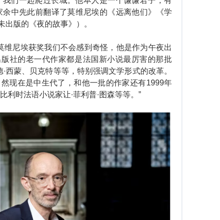
我们一起爬过长城。他本人是一个谦谦君子，有
家余中先此前翻译了莫维尼埃的《远离他们》《学
未出版的《夜的故事》）。
莫维尼埃获奖我们不会感到奇怪，他是作为午夜出
出版社的老一代作家都是法国新小说最厉害的那批
德·西蒙、贝克特等等，特别强调文学形式的改革。
然现在是中生代了，和他一批的作家还有1999年
比利时法语小说家让·菲利普·图森等等。”