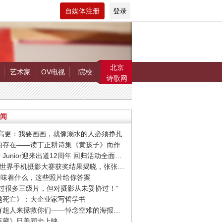
自媒体注册
登录
北京
艺术家
OV电视
院校
诗歌网
闻
罗.高更：我要画画，就像溺水的人必须挣扎
在的存在——读丁正耕诗集《黄孩子》而作
· Super Junior迎来出道12周年 回归活动全面启动
· 第9届世界手机摄影大赛获奖结果揭晓，张张惊艳你的视觉！
爱”意味着什么，这些照片给你答案
我拍过很多三级片，但对摄影从未妥协过！”
超越死亡》：大企业家写哲学书
· 希望有超人来拯救你们——悼念空难的海报设计作品
忠臣藏》日美同步上映