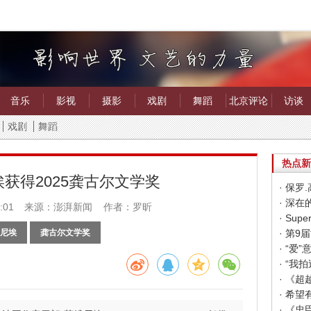
音乐
影视
摄影
戏剧
舞蹈
北京评论
访谈
戏剧
舞蹈
热点新
获得2025龚古尔文学奖
· 保
· 深
:01
来源：澎湃新闻 作者：罗昕
尼埃
龚古尔文学奖
· “
· “
· 《
· 《