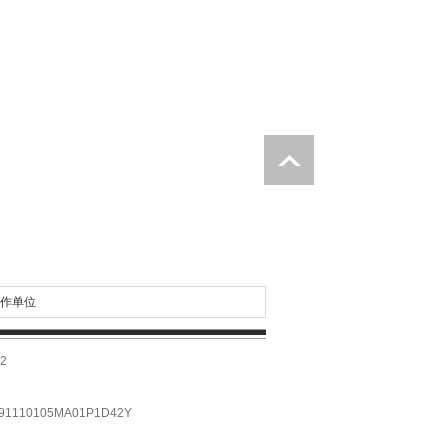
作单位
2
10105MA01P1D42Y