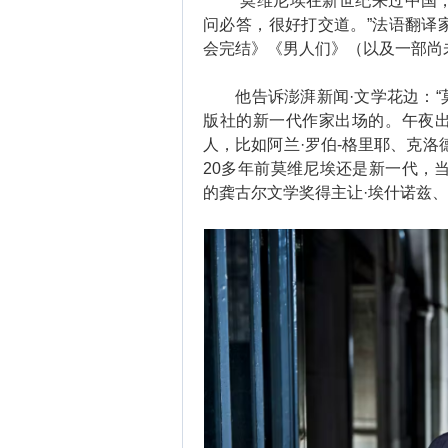
“莫维尼埃在新世纪来过中国，
问必答，很好打交道。”法语翻译
会完结》《男人们》（以及一部尚
他告诉澎湃新闻·文学花边：“
版社的新一代作家出场的。午夜
人，比如阿兰·罗伯-格里耶、克洛
20多年前莫维尼埃还是新一代，当
的龚古尔文学奖得主让·埃什诺兹、