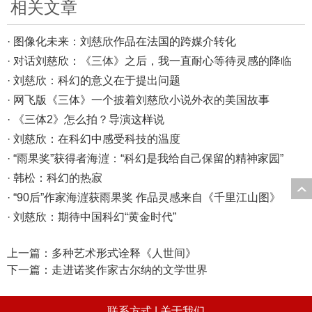
相关文章
· 图像化未来：刘慈欣作品在法国的跨媒介转化
· 对话刘慈欣：《三体》之后，我一直耐心等待灵感的降临
· 刘慈欣：科幻的意义在于提出问题
· 网飞版《三体》一个披着刘慈欣小说外衣的美国故事
· 《三体2》怎么拍？导演这样说
· 刘慈欣：在科幻中感受科技的温度
· “雨果奖”获得者海漄：“科幻是我给自己保留的精神家园”
· 韩松：科幻的热寂
· “90后”作家海漄获雨果奖 作品灵感来自《千里江山图》
· 刘慈欣：期待中国科幻“黄金时代”
上一篇：
多种艺术形式诠释《人世间》
下一篇：
走进诺奖作家古尔纳的文学世界
联系方式 |
关于我们