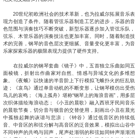
20世纪初欧洲社会的技术革新，也为拉威尔拓展音乐表
现力创造了条件。随着管弦乐器制造工艺的进步，乐器的音
色范围与演奏技巧不断突破，新型乐器逐步加入管弦乐队，
弦乐、木管乐器的演奏技法也更加丰富。同时，随着制造技
术的完善，钢琴的音色层次更细腻、音量变化更丰富，为音
乐家探索乐器的极限表现力提供了硬件支持。
在拉威尔的钢琴套曲《镜子》中，五首独立乐曲如同五
面棱镜，折射出作曲家对自然、情感与异域文化的多维想
象。《夜蛾》以快速的半音阶上下行模拟飞蛾扑火的狂乱轨
迹；《哀鸟》通过单音动机的不断变形，让钢琴模仿出受伤
鸟儿的哀鸣；《海上孤舟》堪称“钢琴上的海浪音画”，用多层
次织体描绘海浪动态；《小丑的晨歌》融入西班牙民间音乐
的晨歌节奏，切分音与顿音的交替使用，刻画出小丑在晨光
中孤独起舞的诙谐与悲凉；《钟谷》通过低音区的持续低
音、中音区的和弦分解与高音区的泛音效果，模拟出山谷中
不同钟声的共鸣与回声，尾声处渐弱的和弦如同钟声渐渐消