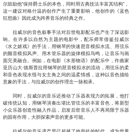
尔鼓励他“保持爵士乐的本色，同时用古典技法丰富其结构”，
这一建议对格什温的创作产生了重要影响，他创作的《蓝色
狂想曲》因此成为跨界音乐的经典之作。
拉威尔的音色叙事手法对后世电影配乐也产生了深远影
响。在许多以自然为主题的电影中，配乐师常借鉴拉威尔
《水之嬉戏》的手法，用钢琴的快速琶音模拟水流、用弦乐
的颤音模拟风声、用木管乐器的旋律模拟鸟鸣，让音乐与画
面完美融合。例如，在电影《水形物语》的配乐中，作曲家
亚历山大·德斯普拉用钢琴的琶音模拟水的流动，用弦乐的柔
和音色表现水怪与女主角之间的温柔情感，这种以音色描绘
意象的手法，与拉威尔的创作理念一脉相承。
同时，拉威尔的音乐还推动了乐器表现力的拓展，他打
破传统认知，用钢琴演奏出堪比管弦乐的丰富音色，将新型
小众乐器创造性融入作品，启发后世音乐人不再局限于乐器
的固有作用，大胆探索声音的更多可能。
拉威尔的音乐遗产早已超越了他所处的时代，成为世界