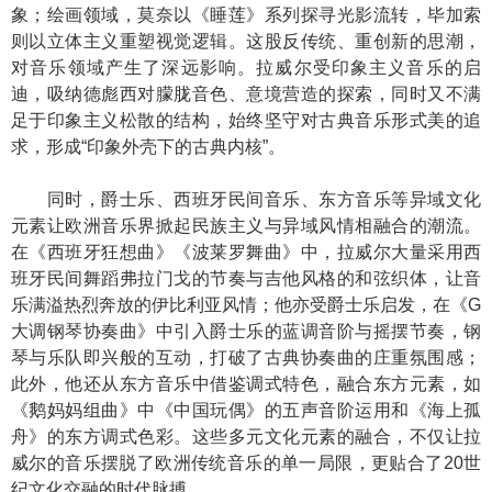
象；绘画领域，莫奈以《睡莲》系列探寻光影流转，毕加索
则以立体主义重塑视觉逻辑。这股反传统、重创新的思潮，
对音乐领域产生了深远影响。拉威尔受印象主义音乐的启
迪，吸纳德彪西对朦胧音色、意境营造的探索，同时又不满
足于印象主义松散的结构，始终坚守对古典音乐形式美的追
求，形成“印象外壳下的古典内核”。
同时，爵士乐、西班牙民间音乐、东方音乐等异域文化
元素让欧洲音乐界掀起民族主义与异域风情相融合的潮流。
在《西班牙狂想曲》《波莱罗舞曲》中，拉威尔大量采用西
班牙民间舞蹈弗拉门戈的节奏与吉他风格的和弦织体，让音
乐满溢热烈奔放的伊比利亚风情；他亦受爵士乐启发，在《G
大调钢琴协奏曲》中引入爵士乐的蓝调音阶与摇摆节奏，钢
琴与乐队即兴般的互动，打破了古典协奏曲的庄重氛围感；
此外，他还从东方音乐中借鉴调式特色，融合东方元素，如
《鹅妈妈组曲》中《中国玩偶》的五声音阶运用和《海上孤
舟》的东方调式色彩。这些多元文化元素的融合，不仅让拉
威尔的音乐摆脱了欧洲传统音乐的单一局限，更贴合了20世
纪文化交融的时代脉搏。