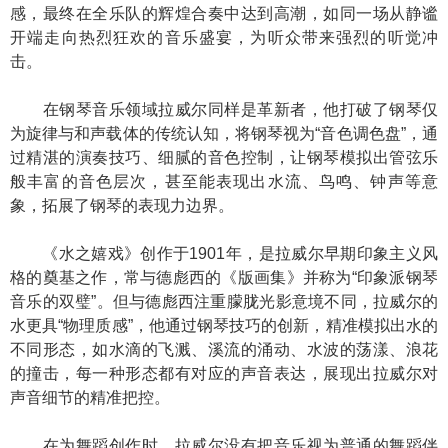
感，最终在全乐队的辉煌合奏中达到高潮，如同一场从静谧
开端走向热烈狂欢的音乐盛宴，为听众带来强烈的听觉冲
击。
在钢琴音乐领域拉威尔同样是革新者，他打破了钢琴仅
为旋律与和声载体的传统认知，将钢琴视为“音色调色盘”，通
过精湛的演奏技巧、细腻的音色控制，让钢琴模拟出管弦乐
般丰富的音色层次，甚至能表现出水流、鸟鸣、钟声等意
象，拓展了钢琴的表现力边界。
《水之嬉戏》创作于1901年，是拉威尔早期印象主义风
格的奠基之作，常与德彪西的《版画集》并称为“印象派钢琴
音乐的双璧”。但与德彪西注重朦胧光影意境不同，拉威尔的
水更具“物理质感”，他通过钢琴技巧的创新，精准模拟出水的
不同形态，如水滴的飞溅、溪流的涌动、水波的荡漾、浪花
的撞击，每一种形态都有对应的声音表达，展现出拉威尔对
声音细节的精准把控。
在为舞蹈创作时，拉威尔没有把音乐视为普通的舞蹈伴