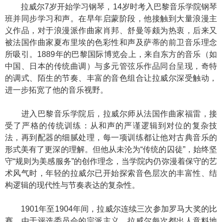
拉威尔7岁开始学习钢琴，14岁时考入巴黎音乐学院钢琴
班并同步学习和声。在早年启蒙阶段，他接触到大量浪漫主
义作品，对于浪漫派作曲家肖邦、舒曼等颇为热衷，后来又
被法国作曲家夏布里埃的色彩性和声及萨蒂的前卫音乐理念
所吸引。1889年的巴黎国际博览会上，来自东方的音乐（如
中国、日本的传统曲调）与多元管弦乐作品同台呈现，奇特
的调式、陌生的节奏、丰富的音色组合让拉威尔深受触动，
进一步拓宽了他的音乐视野。
进入巴黎音乐学院后，拉威尔师从法国作曲家福雷，接
受了严格的传统训练：从和声的严谨逻辑到对位的复杂技
法，再到配器的细腻处理，每一项训练都让他对古典音乐的
形式美有了更深的理解。但他从未沦为“传统的囚徒”，始终坚
守“规则为美感服务”的创作理念，当学院内仍弥漫着保守的艺
术风气时，年轻的拉威尔已开始探索音色层次的丰富性、结
构逻辑的现代性与节奏表达的复杂性。
1901年至1904年间，拉威尔连续三次参加罗马大奖的比
赛，由于评选委员会的宗派主义，拉威尔每次都出人意料地