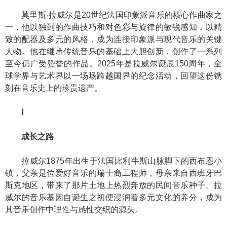
莫里斯·拉威尔是20世纪法国印象派音乐的核心作曲家之
一，他以独到的作曲技巧和对色彩与旋律的敏锐感知，以精
致的配器及多元的风格，成为连接印象派与现代音乐的关键
人物。他在继承传统音乐的基础上大胆创新，创作了一系列
至今仍广受赞誉的作品。2025年是拉威尔诞辰150周年，全
球学界与艺术界以一场场跨越国界的纪念活动，回望这份镌
刻在音乐史上的珍贵遗产。
Ⅰ
成长之路
拉威尔1875年出生于法国比利牛斯山脉脚下的西布恩小
镇，父亲是位爱好音乐的瑞士裔工程师，母亲来自西班牙巴
斯克地区，带来了那片土地上热烈奔放的民间音乐种子。拉
威尔的音乐基因自诞生之初便浸润着多元文化的养分，成为
其音乐创作中理性与感性交织的源头。