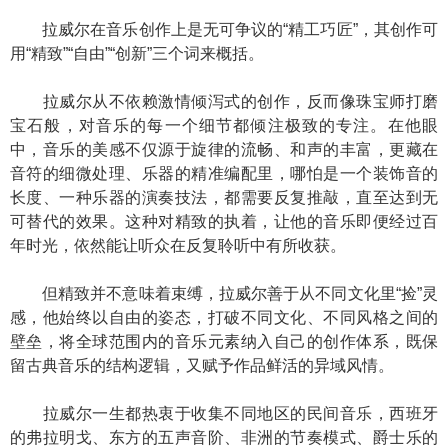
拉威尔在音乐创作上是无可争议的“精工巧匠”，其创作可
用“精致”“自由”“创新”三个词来概括。
拉威尔从不依赖激情倾泻式的创作，反而像珠宝师打磨
宝石般，对音乐的每一个细节都倾注极致的专注。在他眼
中，音乐的美感不仅源于旋律的流畅、和声的丰富，更藏在
音符的细微处理、乐器的精准编配里，哪怕是一个装饰音的
长度、一种乐器的演奏技法，都需要反复推敲，直至达到无
可替代的效果。这种对精致的执着，让他的音乐即便经过百
年时光，依然能让听众在反复聆听中有所收获。
但精致并不意味着束缚，拉威尔善于从不同文化里“捡”灵
感，他始终以自由的姿态，打破不同文化、不同风格之间的
壁垒，将全球范围内的音乐元素纳入自己的创作体系，既保
留古典音乐的结构逻辑，又赋予作品鲜活的异域风情。
拉威尔一生都热衷于收集不同地区的民间音乐，西班牙
的弗拉明戈、东方的五声音阶、非洲的节奏模式、爵士乐的