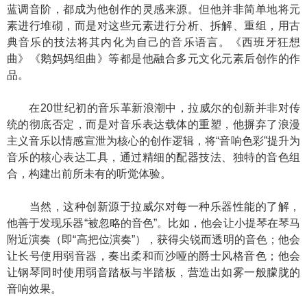
蓝调音阶，都成为他创作的灵感来源。但他并非简单地将元
素进行堆砌，而是对这些元素进行分析、拆解、重组，用古
典音乐的技法将其内化为自己的音乐语言。《西班牙狂想
曲》《鹅妈妈组曲》等都是他融合多元文化元素后创作的作
品。
在20世纪初的音乐革新浪潮中，拉威尔的创新并非对传
统的彻底否定，而是对音乐表达载体的重塑，他摒弃了浪漫
主义音乐以情感宣泄为核心的创作逻辑，将“音响色彩”提升为
音乐的核心表达工具，通过精细的配器技法、独特的音色组
合，构建出前所未有的听觉体验。
当然，这种创新源于拉威尔对每一种乐器性能的了解，
他善于发现乐器“被忽略的音色”。比如，他会让小提琴在琴马
附近演奏（即“高把位演奏”），获得尖锐而透明的音色；他会
让长号使用弱音器，奏出柔和而沙哑的爵士风格音色；他会
让钢琴同时使用弱音踏板与半踏板，营造出如雾一般朦胧的
音响效果。