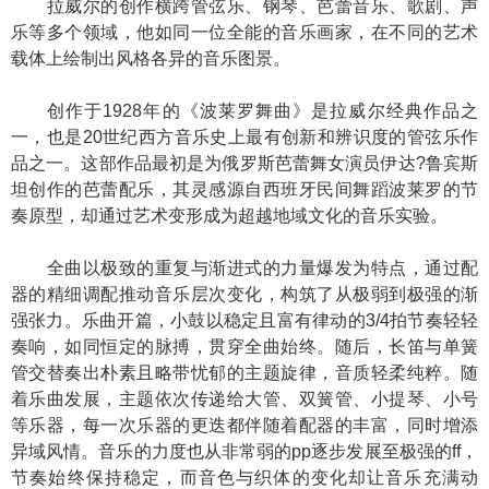
拉威尔的创作横跨管弦乐、钢琴、芭蕾音乐、歌剧、声
乐等多个领域，他如同一位全能的音乐画家，在不同的艺术
载体上绘制出风格各异的音乐图景。
创作于1928年的《波莱罗舞曲》是拉威尔经典作品之
一，也是20世纪西方音乐史上最有创新和辨识度的管弦乐作
品之一。这部作品最初是为俄罗斯芭蕾舞女演员伊达?鲁宾斯
坦创作的芭蕾配乐，其灵感源自西班牙民间舞蹈波莱罗的节
奏原型，却通过艺术变形成为超越地域文化的音乐实验。
全曲以极致的重复与渐进式的力量爆发为特点，通过配
器的精细调配推动音乐层次变化，构筑了从极弱到极强的渐
强张力。乐曲开篇，小鼓以稳定且富有律动的3/4拍节奏轻轻
奏响，如同恒定的脉搏，贯穿全曲始终。随后，长笛与单簧
管交替奏出朴素且略带忧郁的主题旋律，音质轻柔纯粹。随
着乐曲发展，主题依次传递给大管、双簧管、小提琴、小号
等乐器，每一次乐器的更迭都伴随着配器的丰富，同时增添
异域风情。音乐的力度也从非常弱的pp逐步发展至极强的ff，
节奏始终保持稳定，而音色与织体的变化却让音乐充满动