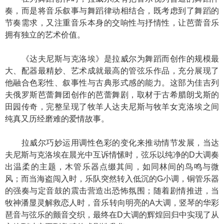
奏，而是将音乐叙事与舞蹈律动相结合，既考虑到了舞蹈的
节奏需求，又注重音乐本身的交响性与抒情性，让芭蕾音乐
拥有独立的艺术价值。
《达夫尼斯与克洛埃》是拉威尔为舞蹈而创作的规模最
大、配器最精妙、艺术成就最高的管弦乐作品，充分展现了
他融合色彩性、叙事性与古典形式感的能力。这部为佳吉列
夫俄罗斯芭蕾舞团创作的芭蕾舞剧，取材于古希腊朗戈斯的
田园传奇，完整呈现了牧羊人达夫尼斯与牧羊女克洛埃之间
纯真又历经磨难的爱情故事。
拉威尔巧妙运用调性色彩的变化来推动情节发展，当达
夫尼斯与克洛埃在晨光中互诉情愫时，弦乐以纯净的D大调奏
出温柔的主题，木管乐器点缀其间，如同林间的鸟鸣与微
风；而当海盗闯入时，乐队突然转入低沉的G小调，铜管乐器
的强奏与定音鼓的震击营造出恐怖氛围；随着剧情推进，当
牧神潘显灵解救恋人时，音乐转向明亮的A大调，竖琴的华彩
琶音与弦乐的颤音交织，最终在D大调的辉煌回归中实现了从