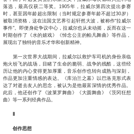
落选，最高仅获二等奖。1905年，拉威尔第四次提出参赛
时，甚至因年龄超出限制（当时规定参赛年龄不超过30岁）
被取消资格，这在法国文艺界引起轩然大波，被称作“拉威尔
事件”。即便身处争议中心，拉威尔也从未动摇，反而在这一
时期创作了《水的嬉戏》《悼念公主的帕凡舞曲》等作品，
展现出了独特的音乐才华和创新精神。
第一次世界大战期间，拉威尔以救护车司机的身份亲临
炮火纷飞的战场，目睹了生命的脆弱、战争的残酷，这些经
历让他的内心变得更加厚重，音乐创作也转向成熟与深刻，
作品更加注重情感的表达。《库泊兰之墓》以巴洛克形式表
达了对逝去友人的思念，被认为是他最富深情的优秀作品。
此后，他还创作了《波莱罗舞曲》《大圆舞曲》《茨冈狂想
曲》等一系列经典作品。
Ⅱ
创作思想