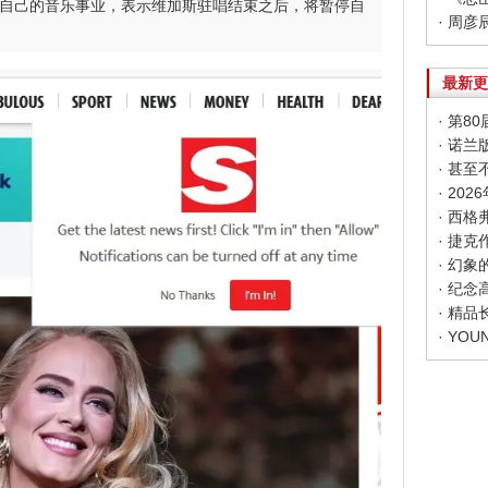
停自己的音乐事业，表示维加斯驻唱结束之后，将暂停自
最新更
· 第
· 甚
· 20
· 幻
· 纪
· 精