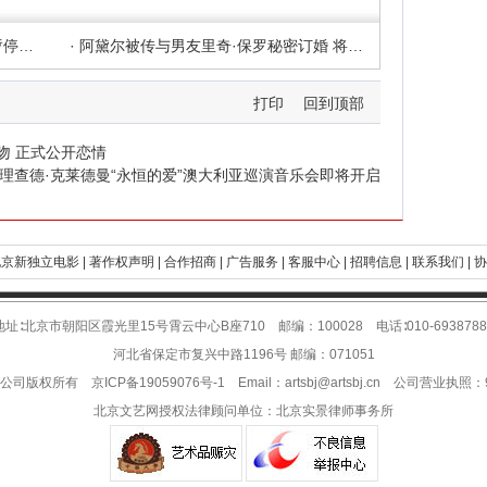
· 阿黛尔退圈？称将在驻唱结束之后 暂停自己的音乐事业
· 阿黛尔被传与男友里奇·保罗秘密订婚 将于夏天举办婚礼
打印
回到顶部
吻 正式公开恋情
理查德·克莱德曼“永恒的爱”澳大利亚巡演音乐会即将开启
京新独立电影 |
著作权声明 |
合作招商 |
广告服务 |
客服中心 |
招聘信息 |
联系我们 |
协
地址∶北京市朝阳区霞光里15号霄云中心B座710 邮编：100028 电话∶010-6938788
河北省保定市复兴中路1196号 邮编：071051
限公司版权所有
京ICP备19059076号-1
Email：
artsbj@artsbj.cn
公司营业执照：911
北京文艺网授权法律顾问单位：
北京实景律师事务所