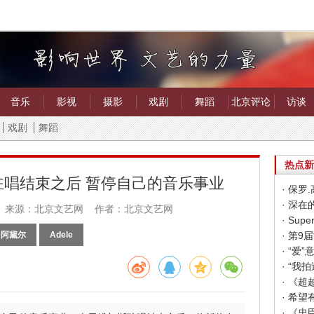
音乐
影视
摄影
戏剧
舞蹈
北京评论
访谈
戏剧
舞蹈
热点新
唱结束之后 暂停自己的音乐事业
· 保
· 深
来源：北京文艺网 作者：北京文艺网
阿黛尔
Adele
· “
· “
· 《
· 《