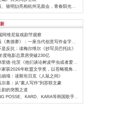
· 周彦辰、骆明劼亮相杭州见面会，青春阳光活力十足
新
80届阿维尼翁戏剧节观察
· 诺兰版《奥德赛》：一座当代创意写作金字塔的宏伟与平庸
至不是反抗：读梅尔维尔《抄写员巴托比》
26年度电影总票房突破230亿
· 西格弗里德·伦茨《他们谈论树皮甲虫或者爱情》：请捍卫日常生活，千千万万次
· 捷克作家获2026年欧盟文学奖，以苍蝇视角观察城市
象的崩塌：读斯坦贝克《人鼠之间》
念高尔基：从"素人写作"到苏联文豪
品长剧的突围之道
· YOUNG POSSE、KARD、KARA等韩国歌手正版音源全面回归网易云音乐