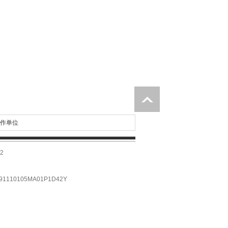
作单位
2
10105MA01P1D42Y