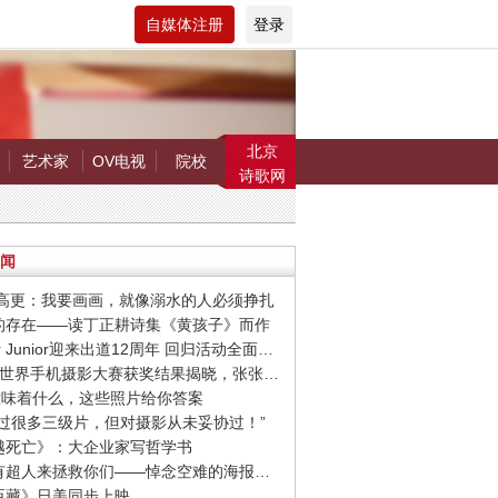
自媒体注册
登录
北京
艺术家
OV电视
院校
诗歌网
闻
罗.高更：我要画画，就像溺水的人必须挣扎
在的存在——读丁正耕诗集《黄孩子》而作
· Super Junior迎来出道12周年 回归活动全面启动
· 第9届世界手机摄影大赛获奖结果揭晓，张张惊艳你的视觉！
爱”意味着什么，这些照片给你答案
我拍过很多三级片，但对摄影从未妥协过！”
超越死亡》：大企业家写哲学书
· 希望有超人来拯救你们——悼念空难的海报设计作品
忠臣藏》日美同步上映