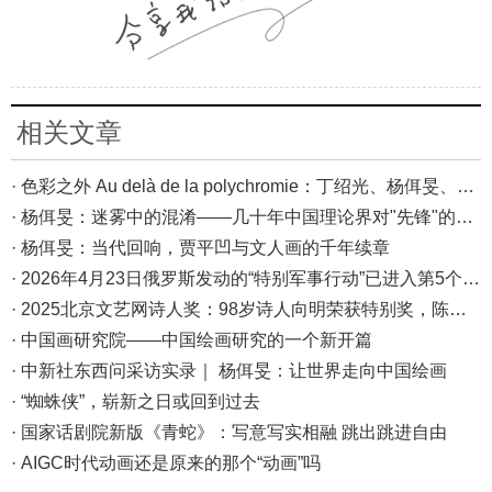
相关文章
· 色彩之外 Au delà de la polychromie：丁绍光、杨佴旻、Alain Cardenas·Castro巴黎展
· 杨佴旻：迷雾中的混淆——几十年中国理论界对"先锋"的误读，对创作的误导
· 杨佴旻：当代回响，贾平凹与文人画的千年续章
· 2026年4月23日俄罗斯发动的“特别军事行动”已进入第5个年头，俄乌局势最新综述
· 2025北京文艺网诗人奖：98岁诗人向明荣获特别奖，陈东东荣获诗人奖，茱萸荣获年度诗人奖！
· 中国画研究院——中国绘画研究的一个新开篇
· 中新社东西问采访实录｜ 杨佴旻：让世界走向中国绘画
· “蜘蛛侠”，崭新之日或回到过去
· 国家话剧院新版《青蛇》：写意写实相融 跳出跳进自由
· AIGC时代动画还是原来的那个“动画”吗