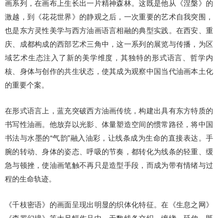
画系列，在画布上生长出一片精神森林。
这既是他从《涅槃》的
激越，到《花花世界》的静观之后，一次重要的艺术自我突围，
也是东方灵性美学与西方油画语言相融的典型实践。
在西安、重
庆、成都构成的西部艺术三角中，这一系列的展览与传播，为区
域艺术生态注入了新的美学维度，其独特的形式语言、哲学内
核、身体与创作的共生状态，使其成为观察中国当代油画本土化
的重要个案。
在形式语言上，蓝充突破西方油画传统，构建出具有东方特质的
书写性油画。
他放弃以光影、体量塑造空间的惯常路径，将中国
书法与水墨的“气韵”融入油彩，让线条成为生命的直接表达。
手
腕的转动、身体的姿态、呼吸的节奏，都转化为线条的轻重、缓
急与顿挫，使油画笔触不再只是造型手段，而成为带有情绪与过
程的生命轨迹。
《千枝密语》的画面呈现出明显的织体化特征。
在《生息之网》