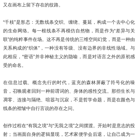
又在画布上留下存在的纹路。
“千枝”是形态：无数线条交织、缠绕、蔓延，构成一个去中心化
的生命网络。
每一根线条不再模仿自然物，而是作为“差异与关
联”的纯粹事件在场。
这不再是传统的三维空间幻觉，而是一种由
关系构成的“织体”，一种没有等级、没有边界的非线性场域。
与
此相应，“密语”并非神秘主义的隐喻，而是对语言之外的原初感
受的命名。
在信息过载、概念先行的时代，蓝充的森林屏蔽了符号化的噪
音，召唤观者回到一种前谓词的、身体的感性交流。
那些生长与
凋零、连接与隔绝、喧嚣与沉寂，不是哲学命题，而是在颜色与
线条的褶皱中自行言说的存在之问。
创作过程在“有我之境”与“
无我
之境”之间摆渡。
开始时是意志的投
射；
当画面自身的逻辑显现，艺术家便学会后退，让自己成为一