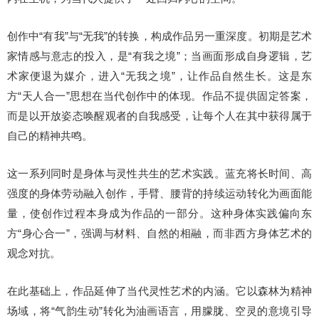
创作中“有我”与“无我”的转换，构成作品另一重深度。
初期是艺术
家情感与意志的投入，是“
有我之境
”；
当画面形成自身逻辑，艺
术家便退为媒介，进入“无我之境”，让作品自然生长。
这是东
方“天人合一”思想在当代创作中的体现。
作品不提供固定答案，
而是以开放姿态唤醒观者的自我感受，让每个人在其中获得属于
自己的精神共鸣。
这一系列同时是身体与灵性共生的艺术实践。
蓝充将长时间、高
强度的身体劳动融入创作，手臂、腰背的持续运动转化为画面能
量，使创作过程本身成为作品的一部分。
这种身体实践偏向东
方“身心合一”，强调与材料、自然的相融，而非西方身体艺术的
观念对抗。
在此基础上，作品延伸了当代灵性艺术的内涵。
它以森林为精神
场域，将“气韵生动”转化为油画语言，用朦胧、空灵的意境引导