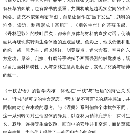
《森罗幻境》等大尺幅作品中，无数线条交织、缠绕、延伸，既
有狂草的奔放，也有篆书的凝重，共同构成超越现实空间的生命
网络。
蓝充不依赖精密草图，而是让创作在“当下发生”，颜料的
堆叠、渗透、刮擦形成丰富肌理，《幽谷生华》的苔藓质感、
《丹林照影》的枝叶层次，都来自身体与材料的直接对话，使油
画从再现现实转向生命体验的直观呈现。
色彩上，他以低饱和度
的绿、赭、黑为主，间以淡红、明黄提点，追求含蓄、空灵的东
方意境。
厚涂、刮擦、打磨等手法赋予画面强烈的触觉质感，既
保留油画材料特性，又与森林主题高度契合，实现了材质与精神
的统一。
《千枝密语》的哲学内核，体现在“千枝”与“密语”的辩证关系
中。
“千枝”是可见的生命形态，“密语”是不可言说的精神感知，共
同指向对存在本质的思考。
与《涅槃》系列偏向个体抗争不同，
这一系列转向对生命整体的静观，以森林为精神庇护所，探讨生
长、寂静、连接等生命议题。
画面中的安静并非空洞，而是蕴藏
内在生机，为当代人提供了一处回归内心的空间。