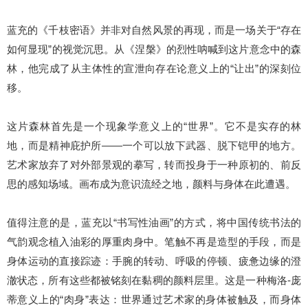
蓝充的《千枝密语》并非对自然风景的再现，而是一场关于“存在
如何显现”的视觉沉思。
从《涅槃》的烈性呐喊到这片意念中的森
林，他完成了从主体性的宣泄向存在论意义上的“让出”的深刻位
移。
这片森林首先是一个现象学意义上的“世界”。
它不是实存的林
地，而是精神庇护所——一个可以放下武器、脱下铠甲的地方。
艺术家放弃了对外部景观的摹写，转而投身于一种原初的、前反
思的感知场域。
画布成为意识流经之地，颜料与身体在此遭遇。
值得注意的是，蓝充以“书写性油画”的方式，将中国传统书法的
气韵观念植入油彩的厚重肉身中。
笔触不再是造型的手段，而是
身体运动的直接踪迹：手腕的转动、呼吸的停顿、疲惫边缘的澄
澈状态，所有这些都被铭刻在黏稠的颜料层里。
这是一种梅洛-庞
蒂意义上的“肉身”表达：世界通过艺术家的身体被触及，而身体