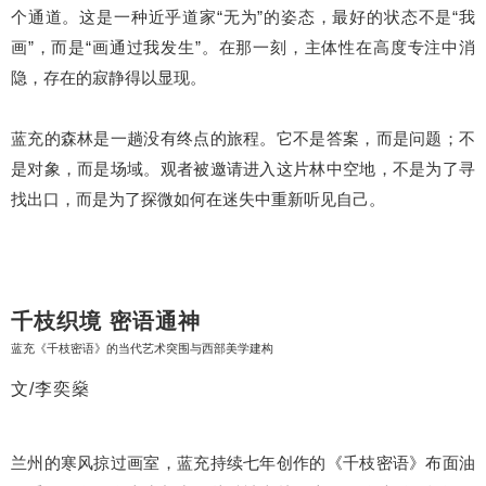
个通道。
这是一种近乎道家“无为”的姿态，最好的状态不是“我
画”，而是“画通过我发生”。
在那一刻，主体性在高度专注中消
隐，存在的寂静得以显现。
蓝充的森林是一趟没有终点的旅程。
它不是答案，而是问题；
不
是对象，而是场域。
观者被邀请进入这片林中空地，不是为了寻
找出口，而是为了
探微
如何在迷失中重新听见自己。
千枝织境 密语通神
蓝充《千枝密语》的当代艺术突围与西部美学建构
文/李奕燊
兰州的寒风掠过画室，蓝充持续七年创作的《千枝密语》布面油