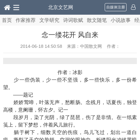
北京文艺网
自媒体注册
首页
作家推荐
文学研究
诗词歌赋
散文随笔
小说故事
经
念一缕花开 风自来
2014-06-18 14:50:58
来源：中国散文网 作者：
作者：冰影
少一些伪装，少一些不坚强，多一些快乐，多一份希
望。
——题记
娇娇莺啼，叶落无声，愁断肠。念残月，话夏伤，独登
高楼，意阑珊，怀古夕。记一
段岁月，染了光阴，绿了琵琶，伤了是非情。在一纸素
笺上，留下梦想，伴着风儿旅行。
躺于树下，细数天空的伤痕，鸟儿飞过，划出一道白
痕，撕裂了天空的脸颊，空洞的眼神中，析缕阳光冲破黑暗