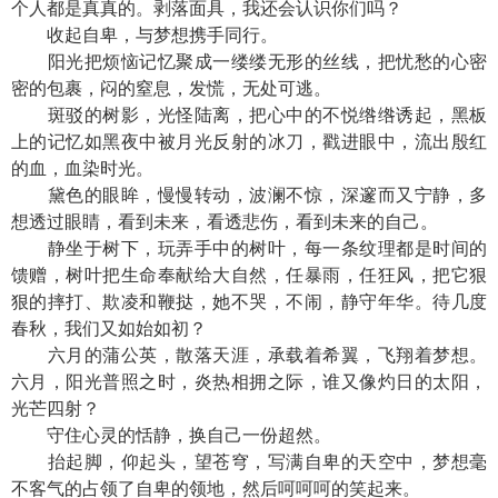
个人都是真真的。剥落面具，我还会认识你们吗？
收起自卑，与梦想携手同行。
阳光把烦恼记忆聚成一缕缕无形的丝线，把忧愁的心密
密的包裹，闷的窒息，发慌，无处可逃。
斑驳的树影，光怪陆离，把心中的不悦绺绺诱起，黑板
上的记忆如黑夜中被月光反射的冰刀，戳进眼中，流出殷红
的血，血染时光。
黛色的眼眸，慢慢转动，波澜不惊，深邃而又宁静，多
想透过眼睛，看到未来，看透悲伤，看到未来的自己。
静坐于树下，玩弄手中的树叶，每一条纹理都是时间的
馈赠，树叶把生命奉献给大自然，任暴雨，任狂风，把它狠
狠的摔打、欺凌和鞭挞，她不哭，不闹，静守年华。待几度
春秋，我们又如始如初？
六月的蒲公英，散落天涯，承载着希翼，飞翔着梦想。
六月，阳光普照之时，炎热相拥之际，谁又像灼日的太阳，
光芒四射？
守住心灵的恬静，换自己一份超然。
抬起脚，仰起头，望苍穹，写满自卑的天空中，梦想毫
不客气的占领了自卑的领地，然后呵呵呵的笑起来。