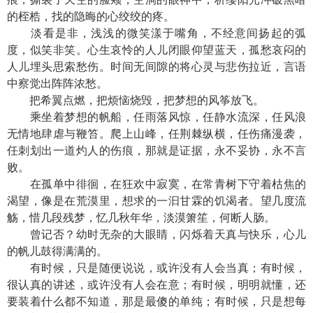
的桎梏，找的隐晦的心绞绞的疼。
淡看是非，浅浅的微笑漾于嘴角，不经意间扬起的弧
度，似笑非笑。心生哀怜的人儿闭眼仰望蓝天，孤愁哀闷的
人儿埋头思索愁伤。时间无间隙的将心灵与悲伤拉近，言语
中察觉出阵阵浓愁。
把希翼点燃，把烦恼烧毁，把梦想的风筝放飞。
乘坐着梦想的帆船，任雨落风惊，任静水流深，任风浪
无情地肆虐与鞭笞。爬上山峰，任荆棘纵横，任伤痛漫袭，
任刺划出一道灼人的伤痕，那就是证据，永不妥协，永不言
败。
在孤单中徘徊，在狂欢中寂寞，在常青树下守着枯焦的
渴望，像是在荒漠里，想求的一汩甘霖的饥渴者。望几度流
觞，惜几段残梦，忆几秋年华，淡漠箫笙，何断人肠。
曾记否？幼时无杂的大眼睛，闪烁着天真与快乐，心儿
的帆儿鼓得满满的。
有时候，只是随便说说，或许没有人会当真；有时候，
很认真的讲述，或许没有人会在意；有时候，明明就懂，还
要装着什么都不知道，那是最傻的单纯；有时候，只是想每