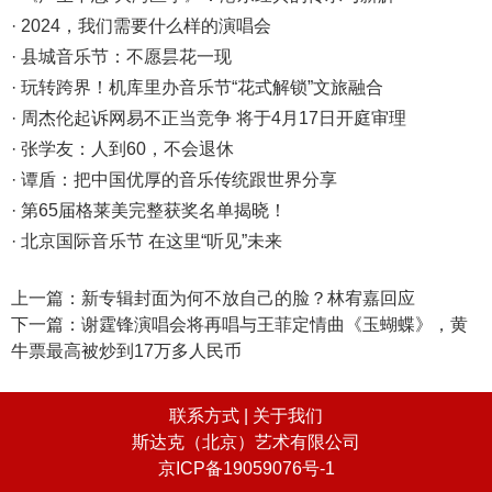
· 2024，我们需要什么样的演唱会
· 县城音乐节：不愿昙花一现
· 玩转跨界！机库里办音乐节“花式解锁”文旅融合
· 周杰伦起诉网易不正当竞争 将于4月17日开庭审理
· 张学友：人到60，不会退休
· 谭盾：把中国优厚的音乐传统跟世界分享
· 第65届格莱美完整获奖名单揭晓！
· 北京国际音乐节 在这里“听见”未来
上一篇：
新专辑封面为何不放自己的脸？林宥嘉回应
下一篇：
谢霆锋演唱会将再唱与王菲定情曲《玉蝴蝶》，黄
牛票最高被炒到17万多人民币
联系方式 |
关于我们
斯达克（北京）艺术有限公司
京ICP备19059076号-1