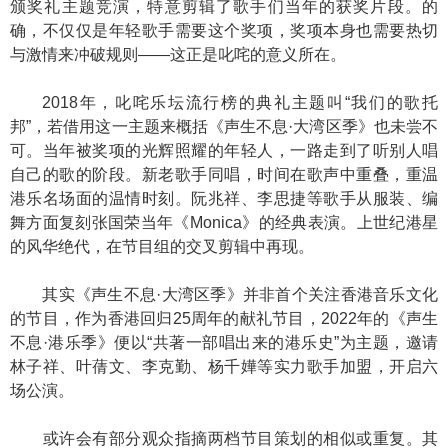
颁奖礼主题竞演，特意剪辑了歌手们当年的获奖片段。的
确，不仅仅是年轻歌手需要这个奖项，奖项本身也需要热切
与激情来冲破规则——这正是叱咤的意义所在。
2018年，叱咤乐坛流行榜的典礼主题叫“我们的歌托
邦”，若借用这一主题来概括《声生不息·大湾区季》也未尝不
可。当年被奖项的光辉照耀的年轻人，一路走到了听别人唱
自己的歌的阶段。新老歌手同唱，时间在歌声中重叠，重温
港乐名场面的温情时刻。阮兆祥、李思捷等歌手从服装、编
舞方面复刻张国荣当年《Monica》的经典表演。上世纪港星
的风华绝代，在节目组的交叉剪辑中再现。
其实《声生不息·大湾区季》并非首个关注香港音乐文化
的节目，作为香港回归25周年的献礼节目，2022年的《声生
不息·港乐季》便以“共著一部唱出来的港乐史”为主题，邀请
林子祥、叶蒨文、李克勤、杨千嬅等实力歌手加盟，开启六
场公演。
或许会有部分观众指摘两档节目策划的相似或重复。其