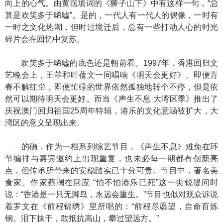
向上的心气。由黄霑填词的《狮子山下》中有这样一句，“总
算是欢笑多于唏嘘”。是的，一代人有一代人的偶像，一时有
一时之文化热潮，但时过境迁后，总有一些打动人心的时光
碎片会在回忆中复苏。
欢笑多于唏嘘的底色还是朝前看。1997年，香港回归文
艺晚会上，王菲和叶蒨文一同唱响《明天会更好》。即便青
春不解红尘，即便忙碌的世界依然孤独地转个不停，但是依
然可以期待明天会更好。而当《声生不息·大湾区季》推出了
庆祝澳门回归祖国25周年特辑，港乐的文化意涵被扩大，大
湾区的意义呈现出来。
的确，作为一档系列综艺节目，《声生不息》难免在环
节编排与嘉宾邀约上出现重复，也未必每一期都有创新亮
点，但传承所带来的安稳踏实已十分可贵。节目中，著名美
食家、作家蔡澜在回应 “怕不怕港乐已死”这一尖锐提问时
说：“香港是一只无脚鸟，永远会重生。”节目也似对观众诉说
着罗文在《前程锦绣》里所唱的：“前程尽愿望，自命百炼
钢。泪下抹干，敢抵抗高山，攀过望远方。”