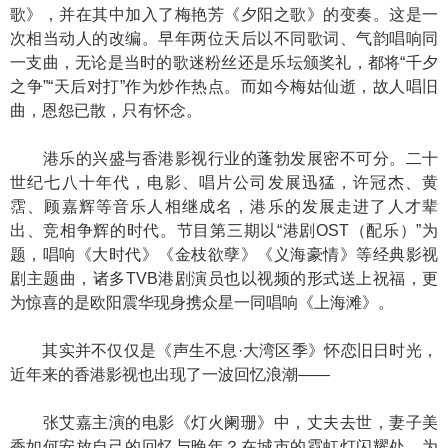
歌》，并在其中加入了梅艳芳《夕阳之歌》的变奏。这是一
次相当动人的改编。早年两位天后以不同歌词、气韵唱响同
一支曲，无论是当时的歌迷粉丝还是乐坛颁奖礼，都将“千夕
之争”“天后对打”作为炒作热点。而如今梅姑仙逝，故人唱旧
曲，恩怨已散，只有怀念。
港乐的兴盛与香港影视行业的蓬勃发展密不可分。二十
世纪七八十年代，电影、唱片公司发展迅猛，许冠杰、黄
霑、顾嘉辉等音乐人相继成名，港乐的发展走进了人才辈
出、竞相争辉的时代。节目第三期以“港剧OST（配乐）”为
题，唱响《大时代》《金枝欲孽》《义海豪情》等经典影视
剧主题曲，诸多TVB港剧演员也以视频的形式送上祝福，更
为惊喜的是欧阳震华现身携众星一同唱响《上海滩》。
其实并不仅仅是《声生不息·大湾区季》怀恋旧日时光，
近年来的香港影视也出现了一波回忆浪潮——
张艾嘉主演的电影《灯火阑珊》中，丈夫去世，妻子美
香如何安放自己的回忆与晚年？在城市的霓虹灯闪耀处，为