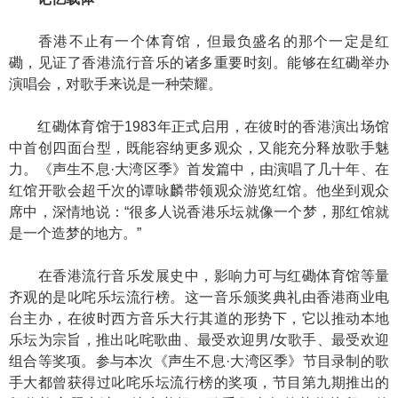
香港不止有一个体育馆，但最负盛名的那个一定是红
磡，见证了香港流行音乐的诸多重要时刻。能够在红磡举办
演唱会，对歌手来说是一种荣耀。
红磡体育馆于1983年正式启用，在彼时的香港演出场馆
中首创四面台型，既能容纳更多观众，又能充分释放歌手魅
力。《声生不息·大湾区季》首发篇中，由演唱了几十年、在
红馆开歌会超千次的谭咏麟带领观众游览红馆。他坐到观众
席中，深情地说：“很多人说香港乐坛就像一个梦，那红馆就
是一个造梦的地方。”
在香港流行音乐发展史中，影响力可与红磡体育馆等量
齐观的是叱咤乐坛流行榜。这一音乐颁奖典礼由香港商业电
台主办，在彼时西方音乐大行其道的形势下，它以推动本地
乐坛为宗旨，推出叱咤歌曲、最受欢迎男/女歌手、最受欢迎
组合等奖项。参与本次《声生不息·大湾区季》节目录制的歌
手大都曾获得过叱咤乐坛流行榜的奖项，节目第九期推出的