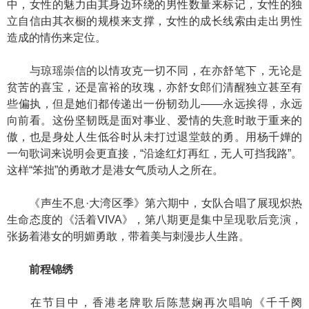
中，女性的魅力由其身边环绕的男性数量来标记，女性的独
立自信由其衣橱的规模来支撑，女性的成长线索由走出男性
造成的情伤来定位。
与琼瑶崇信的以情攻克一切不同，在亦舒笔下，无论是
贫苦的喜宝，还是富裕的玫瑰，亦舒女郎们清醒独立甚至有
些偏执，但是她们都传递出一份韧劲儿——永远挨得，永远
向前看。这份坚韧既是面对事业、爱情的失意时敢于重来的
傲，也是身处人生低谷时从未打过退堂鼓的勇。用杨千嬅的
一句歌词来说明会更直接，“沿途红灯再红，无人可挡我路”。
这样“笨拙”的勇敢才是港女气质动人之所在。
《声生不息·大湾区季》第六期中，女队合唱了展现炽热
生命态度的《活着VIVA》，第八期更是集中呈现歌后竞演，
张扬着港女的明媚勇敢，带着美与刺漫步人生路。
前程锦绣
在节目中，香港老牌歌后陈慧娴再次唱响《千千阕