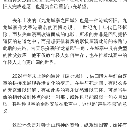
旧人完成遗愿，也是为自己重新点亮希望。
去年上映的《九龙城寨之围城》也是一种港式怀旧。九
龙城寨作为香港著名的赛博奇观，上世纪九十年代已经拆
除，而从热血漫画改编而成的电影，所求的并非是回到拥挤
逼仄的巷道之中，而是想要借着风的形状厘清此前的来路与
此后的去路。古天乐扮演的“龙卷风”一角，在城寨中具有典型
的教父效应，他不仅教年轻人如何生存，也在推着城寨中的
年轻人走向更广阔的世界。
2024年年末上映的港片《破·地狱》，借四段人生红白喜
事的拼接来展现香港文化的变迁。在生与死之间，有那么多
的无奈难以消解，有如此多的喜乐忧愁难以忘怀。可是当生
命的指针拨到终点的那一刹那，或许也只能感慨一句岁月如
歌。将种种世事的余韵安放在歌声中，这也是“声生不息”的意
义。
这些怀念是对狮子山精神的赞颂，纵艰难困苦，始终有