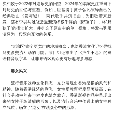
实相较于2022年对港乐史的回望，2024年的唱演更注重当下
对历史的回忆与重塑。例如古巨基携手黄子弘凡演绎自己的
经典歌曲《爱与诚》，两代歌手共演旧曲，为旧歌带来新
意。还有李昊与姚晓棠重新演绎杨千嬅的《野孩子》，将“野
孩子”的指涉扩大，并扩充了原曲中的单一视角，将爱与驯服
演绎为一段双向互动的关系。
“大湾区”这个更宽广的地域概念，也给香港文化记忆寻找
到更多交流互动的可能。节目组还推出了《声生不息》的粤
语拼音版字幕，让非粤语区观众更有乐趣与参与感。
港女风采
流行音乐这种文化样态，充分展现出香港昂扬的风气和
精神。随着香港经济的腾飞，女性受教育程度显著提高，在
社会劳动中的参与程度也随之攀升。香港影视作品中呈现出
来的女性干练清醒的形象，以及流行音乐中传递出的女性独
立气质，确立了“港女”在观众心中的形象。