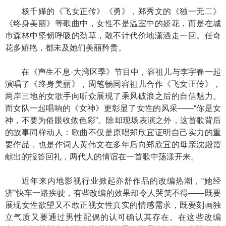
杨千嬅的《飞女正传》《勇》，郑秀文的《独一无二》
《终身美丽》等歌曲中，女性不是温室中的娇花，而是在城
市森林中坚韧呼吸的劲草，敢不计代价地潇洒走一回。任奇
花多娇艳，都未及她们美丽矜贵。
在《声生不息·大湾区季》节目中，容祖儿与李宇春一起
演唱了《终身美丽》，周笔畅同容祖儿合作《飞女正传》，
两岸三地的女歌手向听众展现了乘风破浪之后的自信魅力。
而女队一起唱响的《女神》更彰显了女性的风采——“你是女
神，不要为俗眼收敛色彩”。除却现场表演之外，这首歌背后
的故事同样动人：歌曲不仅是原唱郑欣宜证明自己实力的重
要作品，也是作词人黄伟文在多年后向郑欣宜的母亲沈殿霞
献出的报答回礼，两代人的情谊在一首歌中荡漾开来。
近年来内地影视行业掀起亦舒作品的改编热潮，“她经
济”快车一路疾驶，有些改编的效果却令人哭笑不得——既要
展现女性欲望又不敢正视女性真实的情感需求，既要刻画独
立气质又要通过男性配偶的认可确认其存在。在这些改编