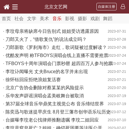
北京文艺网
自媒体注册
首页
社会
文学
美术
音乐
影视
摄影
戏剧
舞蹈
· 李玟母亲将缺席今日告别式 姐姐受访透露原因
2023-07-31
· 刀郎又火了，“借歌复仇”的说法成立吗？
2023-07-28
· 刀郎新歌《罗刹海市》走红，歌词疑被过度解读？
2023-07-26
· 优酷发声明 称TFBOYS演唱会线上直播不需要抢票
2023-07-24
· TFBOYS十周年演唱会门票秒罄 超四百万人参与抢票
2023-07-24
· 李玟讣闻曝光 丈夫Bruce的名字并未出现
2023-07-21
· 徐怀钰回应拒绝浪姐复活赛
2023-07-21
· 北京广告协会删除对蔡某某的风险提示
2023-07-20
· 乐华发声辟谣演唱会孟美岐舞台被取消
2023-07-19
· 第37届全球音乐华鼎奖主视觉公布 音乐缔结世界
2023-07-19
· 陈奕迅与歌迷提早庆生 8月登三藩市创华语乐坛历史
2023-07-12
· 台媒曝李玟老公找律师推翻遗嘱 李玟二姐回应
2023-07-10
· 李玟是窒息死亡？姐姐：确切死因要等法医公开
2023-07-07