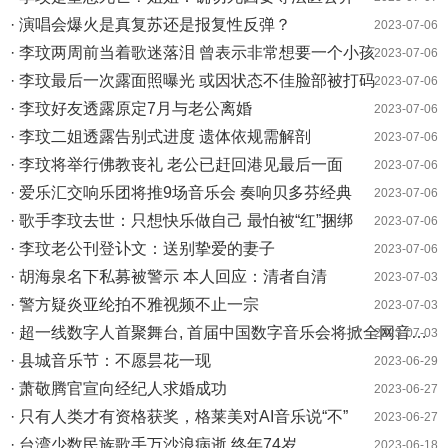
· 演唱会爆火是真复苏还是报复性反弹？
2023-07-06
· 李玟两周前当着歌迷落泪 曾表示非常想要一个小孩
2023-07-06
· 李玟最后一次露面照曝光 或因状态不佳脸部被打码
2023-07-06
· 李玟好友透露原定7月与老公离婚
2023-07-06
· 李玟二姐透露告别式进度 遗体依规需解剖
2023-07-06
· 李玟将举行佛教丧礼 老公已赶回港见最后一面
2023-07-06
· 爱乐汇交响乐团将推9场音乐会 奏响贝多芬经典
2023-07-06
· 歌手李玟去世：只想快乐做自己 最怕被“红”捆绑
2023-07-06
· 李玟老公刊登讣文：送别挚爱的妻子
2023-07-06
· 胡海泉名下私募被警示 本人回应：清者自清
2023-07-03
· 警方疑炎亚纶拍不雅视频不止一宗
2023-07-03
· 超一线数字人首聚舞台, 首届中国数字音乐会将掀全网音乐热情
2023-07-03
· 县城音乐节：不愿昙花一现
2023-06-29
· 萧敬腾官宣向经纪人求婚成功
2023-06-27
· 只有人类才有资格获奖，格莱美对AI音乐说“不”
2023-06-27
· 台湾少数民族歌手万沙浪病逝 终年74岁
2023-06-18