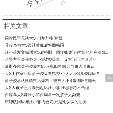
相关文章
· 周渝民罕见谈大S：她曾“接住”我
· 具俊晔为大S设计雕像后将回韩国
· 汪小菲发文喊话大S后秒删，晒转账凭证称“其他的在法院说”
· 台警方不会侦办大小S被控吸毒：无实证已过追诉期
· 葛斯齐说黄子佼爆料95%是真的 喊话当事人出来认
· 大S工作室回应黄子佼吸毒指控 否认大小S具俊晔吸毒
· 黄子佼承认性骚扰后爆料：曾被大小S邀请吸毒嗑药
· 大S因孩子照片曝光起诉汪小菲 庄思敏称不合理
· 台媒曝大S嫌汪小菲两周看一次孩子太频繁
· 庄锶敏回应与汪小菲约会 称只是刚认识的朋友